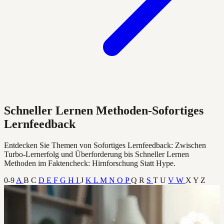
Schneller Lernen Methoden-Sofortiges
Lernfeedback
Entdecken Sie Themen von Sofortiges Lernfeedback: Zwischen
Turbo-Lernerfolg und Überforderung bis Schneller Lernen
Methoden im Faktencheck: Hirnforschung Statt Hype.
0-9
A
B
C
D
E
F
G
H
I
J
K
L
M
N
O
P
Q
R
S
T
U
V
W
X
Y
Z