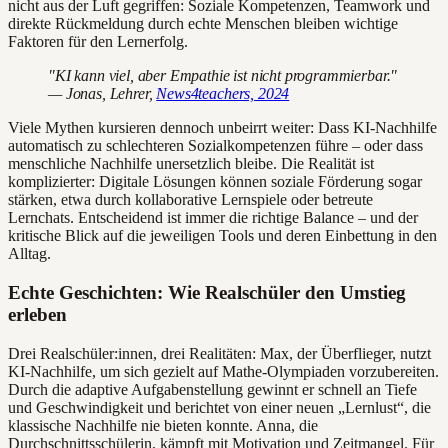
nicht aus der Luft gegriffen: Soziale Kompetenzen, Teamwork und
direkte Rückmeldung durch echte Menschen bleiben wichtige
Faktoren für den Lernerfolg.
"KI kann viel, aber Empathie ist nicht programmierbar."
— Jonas, Lehrer,
News4teachers, 2024
Viele Mythen kursieren dennoch unbeirrt weiter: Dass KI-Nachhilfe
automatisch zu schlechteren Sozialkompetenzen führe – oder dass
menschliche Nachhilfe unersetzlich bleibe. Die Realität ist
komplizierter: Digitale Lösungen können soziale Förderung sogar
stärken, etwa durch kollaborative Lernspiele oder betreute
Lernchats. Entscheidend ist immer die richtige Balance – und der
kritische Blick auf die jeweiligen Tools und deren Einbettung in den
Alltag.
Echte Geschichten: Wie Realschüler den Umstieg
erleben
Drei Realschüler:innen, drei Realitäten: Max, der Überflieger, nutzt
KI-Nachhilfe, um sich gezielt auf Mathe-Olympiaden vorzubereiten.
Durch die adaptive Aufgabenstellung gewinnt er schnell an Tiefe
und Geschwindigkeit und berichtet von einer neuen „Lernlust“, die
klassische Nachhilfe nie bieten konnte. Anna, die
Durchschnittsschülerin, kämpft mit Motivation und Zeitmangel. Für