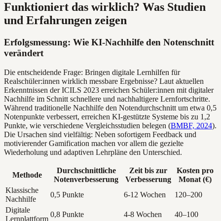
Funktioniert das wirklich? Was Studien
und Erfahrungen zeigen
Erfolgsmessung: Wie KI-Nachhilfe den Notenschnitt
verändert
Die entscheidende Frage: Bringen digitale Lernhilfen für
Realschüler:innen wirklich messbare Ergebnisse? Laut aktuellen
Erkenntnissen der ICILS 2023 erreichen Schüler:innen mit digitaler
Nachhilfe im Schnitt schnellere und nachhaltigere Lernfortschritte.
Während traditionelle Nachhilfe den Notendurchschnitt um etwa 0,5
Notenpunkte verbessert, erreichen KI-gestützte Systeme bis zu 1,2
Punkte, wie verschiedene Vergleichsstudien belegen (
BMBF, 2024
).
Die Ursachen sind vielfältig: Neben sofortigem Feedback und
motivierender Gamification machen vor allem die gezielte
Wiederholung und adaptiven Lehrpläne den Unterschied.
Durchschnittliche
Zeit bis zur
Kosten pro
Methode
Notenverbesserung
Verbesserung
Monat (€)
Klassische
0,5 Punkte
6-12 Wochen
120–200
Nachhilfe
Digitale
0,8 Punkte
4-8 Wochen
40–100
Lernplattform