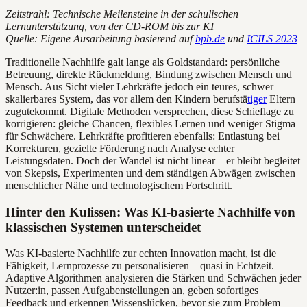
Zeitstrahl: Technische Meilensteine in der schulischen
Lernunterstützung, von der CD-ROM bis zur KI
Quelle: Eigene Ausarbeitung basierend auf
bpb.de
und
ICILS 2023
Traditionelle Nachhilfe galt lange als Goldstandard: persönliche
Betreuung, direkte Rückmeldung, Bindung zwischen Mensch und
Mensch. Aus Sicht vieler Lehrkräfte jedoch ein teures, schwer
skalierbares System, das vor allem den Kindern berufstä
tiger
Eltern
zugutekommt. Digitale Methoden versprechen, diese Schieflage zu
korrigieren: gleiche Chancen, flexibles Lernen und weniger Stigma
für Schwächere. Lehrkräfte profitieren ebenfalls: Entlastung bei
Korrekturen, gezielte Förderung nach Analyse echter
Leistungsdaten. Doch der Wandel ist nicht linear – er bleibt begleitet
von Skepsis, Experimenten und dem ständigen Abwägen zwischen
menschlicher Nähe und technologischem Fortschritt.
Hinter den Kulissen: Was KI-basierte Nachhilfe von
klassischen Systemen unterscheidet
Was KI-basierte Nachhilfe zur echten Innovation macht, ist die
Fähigkeit, Lernprozesse zu personalisieren – quasi in Echtzeit.
Adaptive Algorithmen analysieren die Stärken und Schwächen jeder
Nutzer:in, passen Aufgabenstellungen an, geben sofortiges
Feedback und erkennen Wissenslücken, bevor sie zum Problem