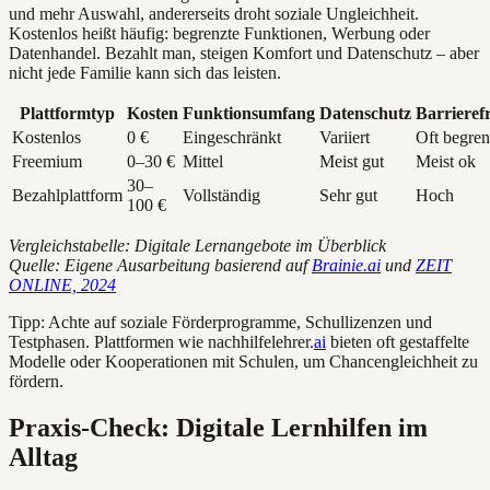
und mehr Auswahl, andererseits droht soziale Ungleichheit.
Kostenlos heißt häufig: begrenzte Funktionen, Werbung oder
Datenhandel. Bezahlt man, steigen Komfort und Datenschutz – aber
nicht jede Familie kann sich das leisten.
Plattformtyp
Kosten
Funktionsumfang
Datenschutz
Barrierefr
Kostenlos
0 €
Eingeschränkt
Variiert
Oft begren
Freemium
0–30 €
Mittel
Meist gut
Meist ok
30–
Bezahlplattform
Vollständig
Sehr gut
Hoch
100 €
Vergleichstabelle: Digitale Lernangebote im Überblick
Quelle: Eigene Ausarbeitung basierend auf
Brainie.ai
und
ZEIT
ONLINE, 2024
Tipp: Achte auf soziale Förderprogramme, Schullizenzen und
Testphasen. Plattformen wie nachhilfelehrer.
ai
bieten oft gestaffelte
Modelle oder Kooperationen mit Schulen, um Chancengleichheit zu
fördern.
Praxis-Check: Digitale Lernhilfen im
Alltag