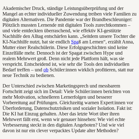
Akademischer Druck, ständige Leistungsüberprüfung und der
Mangel an echter individueller Zuwendung treiben viele Familien zu
digitalen Alternativen. Die Pandemie war der Brandbeschleuniger:
Plötzlich mussten Lernende mit digitalen Tools zurechtkommen –
und viele entdeckten überraschend, wie effektiv KI-gestützte
Nachhilfe den Alltag entschärfen kann. „Seitdem unsere Tochter die
KI-Nachhilfe nutzt, hat sie endlich
Spa
ß am Lernen“, erzählt Anna,
Mutter einer Realschülerin. Diese Erfolgsgeschichten sind keine
Einzelfälle mehr. Dennoch ist der Spagat zwischen Hype und
realem Mehrwert groß. Denn nicht jede Plattform hält, was sie
verspricht. Entscheidend ist, wie sehr die Tools den individuellen
Bedarf treffen – und
ob
Schüler:innen wirklich profitieren, statt nur
neue Technik zu bedienen.
Der Unterschied zwischen Marketingsprech und messbarem
Fortschritt zeigt sich im Detail: Viele Schüler:innen berichten von
mehr Motivation, schnelleren Lernerfolgen und besserer
Vorbereitung auf Prüfungen. Gleichzeitig warnen Expert:innen vor
Überforderung, Datenschutzrisiken und sozialer Isolation. Fakt ist:
Die KI hat Einzug gehalten. Aber das letzte Wort über ihren
Mehrwert fällt erst, wenn wir genauer hinsehen: Wie viel echte
Verbesserung steckt in den digitalen Angeboten? Und wie viel
davon ist nur ein clever verpacktes Update alter Methoden?