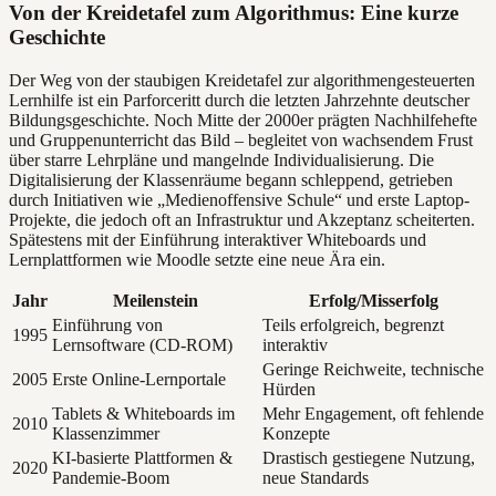
Von der Kreidetafel zum Algorithmus: Eine kurze
Geschichte
Der Weg von der staubigen Kreidetafel zur algorithmengesteuerten
Lernhilfe ist ein Parforceritt durch die letzten Jahrzehnte deutscher
Bildungsgeschichte. Noch Mitte der 2000er prägten Nachhilfehefte
und Gruppenunterricht das Bild – begleitet von wachsendem Frust
über starre Lehrpläne und mangelnde Individualisierung. Die
Digitalisierung der Klassenräume begann schleppend, getrieben
durch Initiativen wie „Medienoffensive Schule“ und erste Laptop-
Projekte, die jedoch oft an Infrastruktur und Akzeptanz scheiterten.
Spätestens mit der Einführung interaktiver Whiteboards und
Lernplattformen wie Moodle setzte eine neue Ära ein.
Jahr
Meilenstein
Erfolg/Misserfolg
Einführung von
Teils erfolgreich, begrenzt
1995
Lernsoftware (CD-ROM)
interaktiv
Geringe Reichweite, technische
2005
Erste Online-Lernportale
Hürden
Tablets & Whiteboards im
Mehr Engagement, oft fehlende
2010
Klassenzimmer
Konzepte
KI-basierte Plattformen &
Drastisch gestiegene Nutzung,
2020
Pandemie-Boom
neue Standards