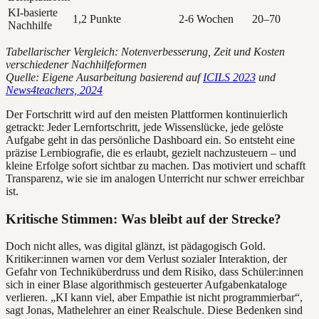
KI-basierte
1,2 Punkte
2-6 Wochen
20–70
Nachhilfe
Tabellarischer Vergleich: Notenverbesserung, Zeit und Kosten
verschiedener Nachhilfeformen
Quelle: Eigene Ausarbeitung basierend auf
ICILS 2023
und
News4teachers, 2024
Der Fortschritt wird auf den meisten Plattformen kontinuierlich
getrackt: Jeder Lernfortschritt, jede Wissenslücke, jede gelöste
Aufgabe geht in das persönliche Dashboard ein. So entsteht eine
präzise Lernbiografie, die es erlaubt, gezielt nachzusteuern – und
kleine Erfolge sofort sichtbar zu machen. Das motiviert und schafft
Transparenz, wie sie im analogen Unterricht nur schwer erreichbar
ist.
Kritische Stimmen: Was bleibt auf der Strecke?
Doch nicht alles, was digital glänzt, ist pädagogisch Gold.
Kritiker:innen warnen vor dem Verlust sozialer Interaktion, der
Gefahr von Techniküberdruss und dem Risiko, dass Schüler:innen
sich in einer Blase algorithmisch gesteuerter Aufgabenkataloge
verlieren. „KI kann viel, aber Empathie ist nicht programmierbar“,
sagt Jonas, Mathelehrer an einer Realschule. Diese Bedenken sind