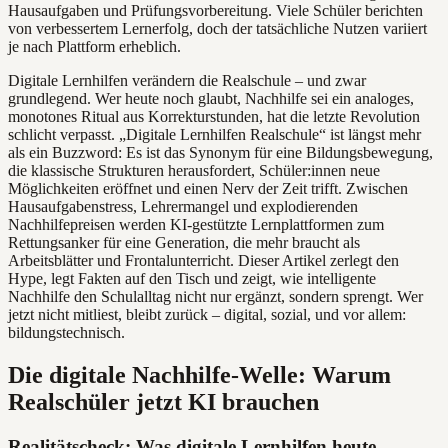
Hausaufgaben und Prüfungsvorbereitung. Viele Schüler berichten
von verbessertem Lernerfolg, doch der tatsächliche Nutzen variiert
je nach Plattform erheblich.
Digitale Lernhilfen verändern die Realschule – und zwar
grundlegend. Wer heute noch glaubt, Nachhilfe sei ein analoges,
monotones Ritual aus Korrekturstunden, hat die letzte Revolution
schlicht verpasst. „Digitale Lernhilfen Realschule“ ist längst mehr
als ein Buzzword: Es ist das Synonym für eine Bildungsbewegung,
die klassische Strukturen herausfordert, Schüler:innen neue
Möglichkeiten eröffnet und einen Nerv der Zeit trifft. Zwischen
Hausaufgabenstress, Lehrermangel und explodierenden
Nachhilfepreisen werden KI-gestützte Lernplattformen zum
Rettungsanker für eine Generation, die mehr braucht als
Arbeitsblätter und Frontalunterricht. Dieser Artikel zerlegt den
Hype, legt Fakten auf den Tisch und zeigt, wie intelligente
Nachhilfe den Schulalltag nicht nur ergänzt, sondern sprengt. Wer
jetzt nicht mitliest, bleibt zurück – digital, sozial, und vor allem:
bildungstechnisch.
Die digitale Nachhilfe-Welle: Warum
Realschüler jetzt KI brauchen
Realitätscheck: Was digitale Lernhilfen heute