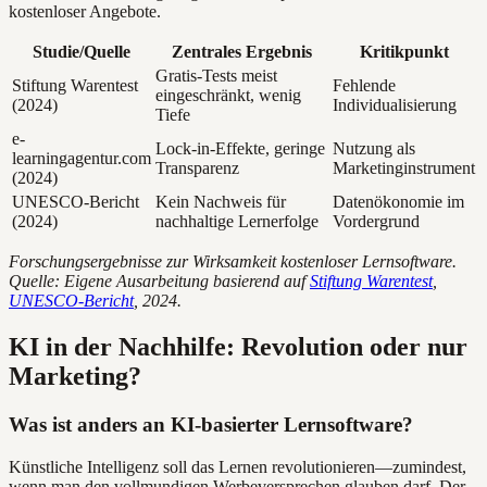
kostenloser Angebote.
Studie/Quelle
Zentrales Ergebnis
Kritikpunkt
Gratis-Tests meist
Stiftung Warentest
Fehlende
eingeschränkt, wenig
(2024)
Individualisierung
Tiefe
e-
Lock-in-Effekte, geringe
Nutzung als
learningagentur.com
Transparenz
Marketinginstrument
(2024)
UNESCO-Bericht
Kein Nachweis für
Datenökonomie im
(2024)
nachhaltige Lernerfolge
Vordergrund
Forschungsergebnisse zur Wirksamkeit kostenloser Lernsoftware.
Quelle: Eigene Ausarbeitung basierend auf
Stiftung Warentest
,
UNESCO-Bericht
, 2024.
KI in der Nachhilfe: Revolution oder nur
Marketing?
Was ist anders an KI-basierter Lernsoftware?
Künstliche Intelligenz soll das Lernen revolutionieren—zumindest,
wenn man den vollmundigen Werbeversprechen glauben darf. Der