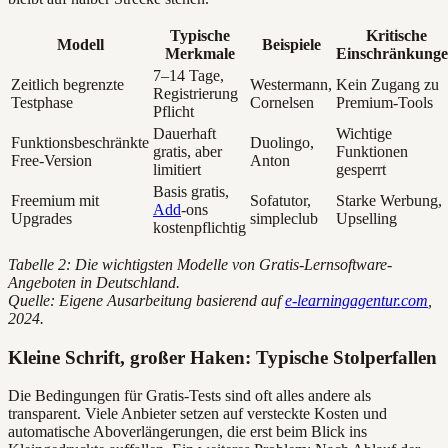
Typische
Kritische
Modell
Beispiele
Merkmale
Einschränkung
7–14 Tage,
Zeitlich begrenzte
Westermann,
Kein Zugang zu
Registrierung
Testphase
Cornelsen
Premium-Tools
Pflicht
Dauerhaft
Wichtige
Funktionsbeschränkte
Duolingo,
gratis, aber
Funktionen
Free-Version
Anton
limitiert
gesperrt
Basis gratis,
Freemium mit
Sofatutor,
Starke Werbung,
Add
-ons
Upgrades
simpleclub
Upselling
kostenpflichtig
Tabelle 2: Die wichtigsten Modelle von Gratis-Lernsoftware-
Angeboten in Deutschland.
Quelle: Eigene Ausarbeitung basierend auf
e-learningagentur.com
,
2024.
Kleine Schrift, großer Haken: Typische Stolperfallen
Die Bedingungen für Gratis-Tests sind oft alles andere als
transparent. Viele Anbieter setzen auf versteckte Kosten und
automatische Aboverlängerungen, die erst beim Blick ins