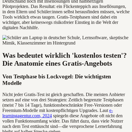
Deutschland noch mit Insellösungen und halbherzigen
Pilotprojekten. Das Resultat: ein Flickenteppich aus Insellösungen,
in dem Eltern und Schüler:innen selbst herausfinden müssen, welche
Tools wirklich etwas taugen. Gratis-Testphasen sind dabei ein
wichtiger, aber keineswegs risikofreier Einstieg in die Welt der
digitalen Nachhilfe.
Was bedeutet wirklich 'kostenlos testen'?
Die Anatomie eines Gratis-Angebots
Von Testphase bis Lockvogel: Die wichtigsten
Modelle
Nicht jeder Gratis-Test ist gleich geschaffen. Die meisten Anbieter
setzen auf eine von drei Strategien: Zeitlich begrenzte Testphasen
(meist 7 bis 14 Tage), funktionsbeschränkte Free-Versionen oder
Freemium-Modelle mit kostenpflichtigen Upgrades. Laut
e-
learningagentur.com, 2024
spiegeln diese Angebote oft nicht den
vollen Funktionsumfang wider. Das führt dazu, dass viele Nutzer
nach dem Test enttäuscht sind—die versprochene Lernerfahrung
bleibt auf halber Strecke stehen.