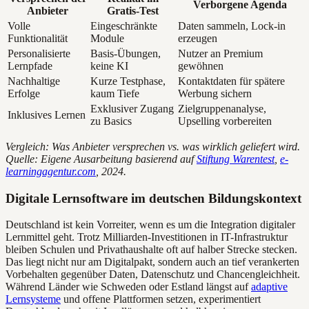
Verborgene Agenda
Anbieter
Gratis-Test
Volle
Eingeschränkte
Daten sammeln, Lock-in
Funktionalität
Module
erzeugen
Personalisierte
Basis-Übungen,
Nutzer an Premium
Lernpfade
keine KI
gewöhnen
Nachhaltige
Kurze Testphase,
Kontaktdaten für spätere
Erfolge
kaum Tiefe
Werbung sichern
Exklusiver Zugang
Zielgruppenanalyse,
Inklusives Lernen
zu Basics
Upselling vorbereiten
Vergleich: Was Anbieter versprechen vs. was wirklich geliefert wird.
Quelle: Eigene Ausarbeitung basierend auf
Stiftung Warentest
,
e-
learningagentur.com
, 2024.
Digitale Lernsoftware im deutschen Bildungskontext
Deutschland ist kein Vorreiter, wenn es um die Integration digitaler
Lernmittel geht. Trotz Milliarden-Investitionen in IT-Infrastruktur
bleiben Schulen und Privathaushalte oft auf halber Strecke stecken.
Das liegt nicht nur am Digitalpakt, sondern auch an tief verankerten
Vorbehalten gegenüber Daten, Datenschutz und Chancengleichheit.
Während Länder wie Schweden oder Estland längst auf
adaptive
Lernsysteme
und offene Plattformen setzen, experimentiert