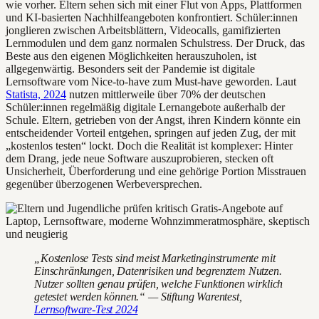
wie vorher. Eltern sehen sich mit einer Flut von Apps, Plattformen
und KI-basierten Nachhilfeangeboten konfrontiert. Schüler:innen
jonglieren zwischen Arbeitsblättern, Videocalls, gamifizierten
Lernmodulen und dem ganz normalen Schulstress. Der Druck, das
Beste aus den eigenen Möglichkeiten herauszuholen, ist
allgegenwärtig. Besonders seit der Pandemie ist digitale
Lernsoftware vom Nice-to-have zum Must-have geworden. Laut
Statista, 2024
nutzen mittlerweile über 70% der deutschen
Schüler:innen regelmäßig digitale Lernangebote außerhalb der
Schule. Eltern, getrieben von der Angst, ihren Kindern könnte ein
entscheidender Vorteil entgehen, springen auf jeden Zug, der mit
„kostenlos testen“ lockt. Doch die Realität ist komplexer: Hinter
dem Drang, jede neue Software auszuprobieren, stecken oft
Unsicherheit, Überforderung und eine gehörige Portion Misstrauen
gegenüber überzogenen Werbeversprechen.
„Kostenlose Tests sind meist Marketinginstrumente mit
Einschränkungen, Datenrisiken und begrenztem Nutzen.
Nutzer sollten genau prüfen, welche Funktionen wirklich
getestet werden können.“ — Stiftung Warentest,
Lernsoftware-Test 2024