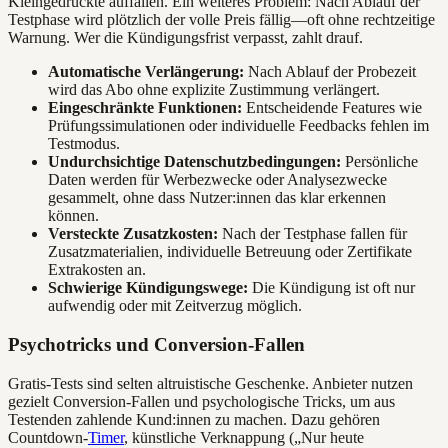
Kleingedruckte auffallen. Ein weiteres Problem: Nach Ablauf der
Testphase wird plötzlich der volle Preis fällig—oft ohne rechtzeitige
Warnung. Wer die Kündigungsfrist verpasst, zahlt drauf.
Automatische Verlängerung:
Nach Ablauf der Probezeit
wird das Abo ohne explizite Zustimmung verlängert.
Eingeschränkte Funktionen:
Entscheidende Features wie
Prüfungssimulationen oder individuelle Feedbacks fehlen im
Testmodus.
Undurchsichtige Datenschutzbedingungen:
Persönliche
Daten werden für Werbezwecke oder Analysezwecke
gesammelt, ohne dass Nutzer:innen das klar erkennen
können.
Versteckte Zusatzkosten:
Nach der Testphase fallen für
Zusatzmaterialien, individuelle Betreuung oder Zertifikate
Extrakosten an.
Schwierige Kündigungswege:
Die Kündigung ist oft nur
aufwendig oder mit Zeitverzug möglich.
Psychotricks und Conversion-Fallen
Gratis-Tests sind selten altruistische Geschenke. Anbieter nutzen
gezielt Conversion-Fallen und psychologische Tricks, um aus
Testenden zahlende Kund:innen zu machen. Dazu gehören
Countdown-
Timer
, künstliche Verknappung („Nur heute