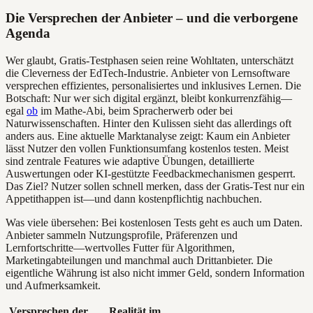
Die Versprechen der Anbieter – und die verborgene
Agenda
Wer glaubt, Gratis-Testphasen seien reine Wohltaten, unterschätzt
die Cleverness der EdTech-Industrie. Anbieter von Lernsoftware
versprechen effizientes, personalisiertes und inklusives Lernen. Die
Botschaft: Nur wer sich digital ergänzt, bleibt konkurrenzfähig—
egal
ob
im Mathe-Abi, beim Spracherwerb oder bei
Naturwissenschaften. Hinter den Kulissen sieht das allerdings oft
anders aus. Eine aktuelle Marktanalyse zeigt: Kaum ein Anbieter
lässt Nutzer den vollen Funktionsumfang kostenlos testen. Meist
sind zentrale Features wie adaptive Übungen, detaillierte
Auswertungen oder KI-gestützte Feedbackmechanismen gesperrt.
Das Ziel? Nutzer sollen schnell merken, dass der Gratis-Test nur ein
Appetithappen ist—und dann kostenpflichtig nachbuchen.
Was viele übersehen: Bei kostenlosen Tests geht es auch um Daten.
Anbieter sammeln Nutzungsprofile, Präferenzen und
Lernfortschritte—wertvolles Futter für Algorithmen,
Marketingabteilungen und manchmal auch Drittanbieter. Die
eigentliche Währung ist also nicht immer Geld, sondern Information
und Aufmerksamkeit.
Versprechen der
Realität im