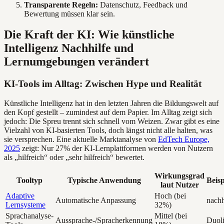
Transparente Regeln:
Datenschutz, Feedback und
Bewertung müssen klar sein.
Die Kraft der KI: Wie künstliche
Intelligenz Nachhilfe und
Lernumgebungen verändert
KI-Tools im Alltag: Zwischen Hype und Realität
Künstliche Intelligenz hat in den letzten Jahren die Bildungswelt auf
den Kopf gestellt – zumindest auf dem Papier. Im Alltag zeigt sich
jedoch: Die Spreu trennt sich schnell vom Weizen. Zwar gibt es eine
Vielzahl von KI-basierten Tools, doch längst nicht alle halten, was
sie versprechen. Eine aktuelle Marktanalyse von
EdTech Europe,
2025
zeigt: Nur 27% der KI-Lernplattformen werden von Nutzern
als „hilfreich“ oder „sehr hilfreich“ bewertet.
Wirkungsgrad
Tooltyp
Typische Anwendung
Beisp
laut Nutzer
Adaptive
Hoch (bei
Automatische Anpassung
nachh
Lernsysteme
32%)
Sprachanalyse-
Mittel (bei
Aussprache-/Spracherkennung
Duol