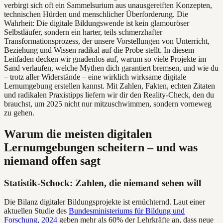
verbirgt sich oft ein Sammelsurium aus unausgereiften Konzepten,
technischen Hürden und menschlicher Überforderung. Die
Wahrheit: Die digitale Bildungswende ist kein glamouröser
Selbstläufer, sondern ein harter, teils schmerzhafter
Transformationsprozess, der unsere Vorstellungen von Unterricht,
Beziehung und Wissen radikal auf die Probe stellt. In diesem
Leitfaden decken wir gnadenlos auf, warum so viele Projekte im
Sand verlaufen, welche Mythen dich garantiert bremsen, und wie du
– trotz aller Widerstände – eine wirklich wirksame digitale
Lernumgebung erstellen kannst. Mit Zahlen, Fakten, echten Zitaten
und radikalen Praxistipps liefern wir dir den Reality-Check, den du
brauchst, um 2025 nicht nur mitzuschwimmen, sondern vorneweg
zu gehen.
Warum die meisten digitalen
Lernumgebungen scheitern – und was
niemand offen sagt
Statistik-Schock: Zahlen, die niemand sehen will
Die Bilanz digitaler Bildungsprojekte ist ernüchternd. Laut einer
aktuellen Studie des
Bundesministeriums für Bildung und
Forschung, 2024
geben mehr als 60% der Lehrkräfte an, dass neue