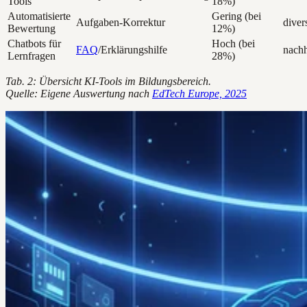
Tools
18%)
Automatisierte
Gering (bei
Aufgaben-Korrektur
diver
Bewertung
12%)
Chatbots für
Hoch (bei
FAQ
/Erklärungshilfe
nachh
Lernfragen
28%)
Tab. 2: Übersicht KI-Tools im Bildungsbereich.
Quelle: Eigene Auswertung nach
EdTech Europe, 2025