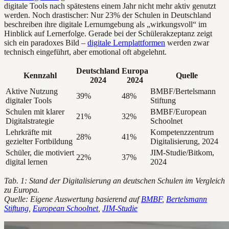
digitale Tools nach spätestens einem Jahr nicht mehr aktiv genutzt
werden. Noch drastischer: Nur 23% der Schulen in Deutschland
beschreiben ihre digitale Lernumgebung als „wirkungsvoll“ im
Hinblick auf Lernerfolge. Gerade bei der Schülerakzeptanz zeigt
sich ein paradoxes Bild –
digitale Lernplattformen
werden zwar
technisch eingeführt, aber emotional oft abgelehnt.
Deutschland
Europa
Kennzahl
Quelle
2024
2024
Aktive Nutzung
BMBF/Bertelsmann
39%
48%
digitaler Tools
Stiftung
Schulen mit klarer
BMBF/European
21%
32%
Digitalstrategie
Schoolnet
Lehrkräfte mit
Kompetenzzentrum
28%
41%
gezielter Fortbildung
Digitalisierung, 2024
Schüler, die motiviert
JIM-Studie/Bitkom,
22%
37%
digital lernen
2024
Tab. 1: Stand der Digitalisierung an deutschen Schulen im Vergleich
zu Europa.
Quelle: Eigene Auswertung basierend auf
BMBF
,
Bertelsmann
Stiftung
,
European Schoolnet
,
JIM-Studie