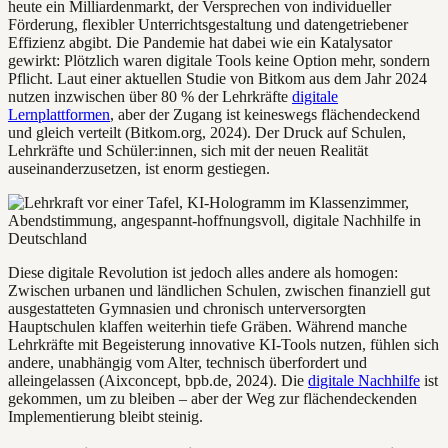
heute ein Milliardenmarkt, der Versprechen von individueller
Förderung, flexibler Unterrichtsgestaltung und datengetriebener
Effizienz abgibt. Die Pandemie hat dabei wie ein Katalysator
gewirkt: Plötzlich waren digitale Tools keine Option mehr, sondern
Pflicht. Laut einer aktuellen Studie von Bitkom aus dem Jahr 2024
nutzen inzwischen über 80 % der Lehrkräfte
digitale
Lernplattformen
, aber der Zugang ist keineswegs flächendeckend
und gleich verteilt (Bitkom.org, 2024). Der Druck auf Schulen,
Lehrkräfte und Schüler:innen, sich mit der neuen Realität
auseinanderzusetzen, ist enorm gestiegen.
Diese digitale Revolution ist jedoch alles andere als homogen:
Zwischen urbanen und ländlichen Schulen, zwischen finanziell gut
ausgestatteten Gymnasien und chronisch unterversorgten
Hauptschulen klaffen weiterhin tiefe Gräben. Während manche
Lehrkräfte mit Begeisterung innovative KI-Tools nutzen, fühlen sich
andere, unabhängig vom Alter, technisch überfordert und
alleingelassen (Aixconcept, bpb.de, 2024). Die
digitale Nachhilfe
ist
gekommen, um zu bleiben – aber der Weg zur flächendeckenden
Implementierung bleibt steinig.