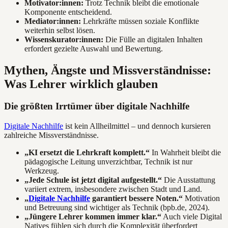
Motivator:innen:
Trotz Technik bleibt die emotionale
Komponente entscheidend.
Mediator:innen:
Lehrkräfte müssen soziale Konflikte
weiterhin selbst lösen.
Wissenskurator:innen:
Die Fülle an digitalen Inhalten
erfordert gezielte Auswahl und Bewertung.
Mythen, Ängste und Missverständnisse:
Was Lehrer wirklich glauben
Die größten Irrtümer über digitale Nachhilfe
Digitale Nachhilfe
ist kein Allheilmittel – und dennoch kursieren
zahlreiche Missverständnisse.
„KI ersetzt die Lehrkraft komplett.“
In Wahrheit bleibt die
pädagogische Leitung unverzichtbar, Technik ist nur
Werkzeug.
„Jede Schule ist jetzt digital aufgestellt.“
Die Ausstattung
variiert extrem, insbesondere zwischen Stadt und Land.
„
Digitale Nachhilfe
garantiert bessere Noten.“
Motivation
und Betreuung sind wichtiger als Technik (bpb.de, 2024).
„Jüngere Lehrer kommen immer klar.“
Auch viele Digital
Natives fühlen sich durch die Komplexität überfordert