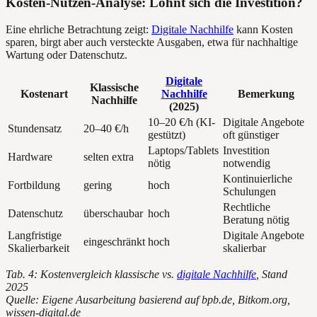
Kosten-Nutzen-Analyse: Lohnt sich die Investition?
Eine ehrliche Betrachtung zeigt:
Digitale Nachhilfe
kann Kosten
sparen, birgt aber auch versteckte Ausgaben, etwa für nachhaltige
Wartung oder Datenschutz.
Digitale
Klassische
Kostenart
Nachhilfe
Bemerkung
Nachhilfe
(2025)
10–20 €/h (KI-
Digitale Angebote
Stundensatz
20–40 €/h
gestützt)
oft günstiger
Laptops/Tablets
Investition
Hardware
selten extra
nötig
notwendig
Kontinuierliche
Fortbildung
gering
hoch
Schulungen
Rechtliche
Datenschutz
überschaubar
hoch
Beratung nötig
Langfristige
Digitale Angebote
eingeschränkt
hoch
Skalierbarkeit
skalierbar
Tab. 4: Kostenvergleich klassische vs.
digitale Nachhilfe
, Stand
2025
Quelle: Eigene Ausarbeitung basierend auf bpb.de, Bitkom.org,
wissen-digital.de