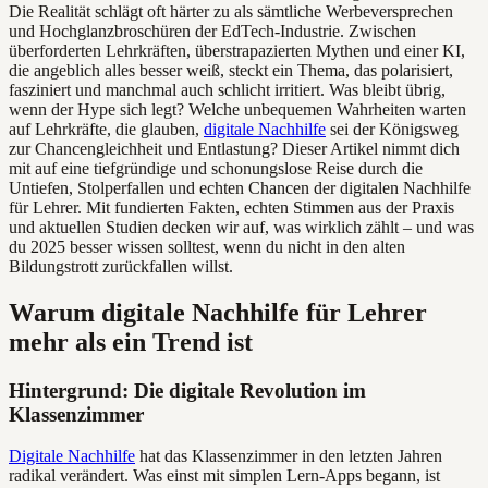
Die Realität schlägt oft härter zu als sämtliche Werbeversprechen
und Hochglanzbroschüren der EdTech-Industrie. Zwischen
überforderten Lehrkräften, überstrapazierten Mythen und einer KI,
die angeblich alles besser weiß, steckt ein Thema, das polarisiert,
fasziniert und manchmal auch schlicht irritiert. Was bleibt übrig,
wenn der Hype sich legt? Welche unbequemen Wahrheiten warten
auf Lehrkräfte, die glauben,
digitale Nachhilfe
sei der Königsweg
zur Chancengleichheit und Entlastung? Dieser Artikel nimmt dich
mit auf eine tiefgründige und schonungslose Reise durch die
Untiefen, Stolperfallen und echten Chancen der digitalen Nachhilfe
für Lehrer. Mit fundierten Fakten, echten Stimmen aus der Praxis
und aktuellen Studien decken wir auf, was wirklich zählt – und was
du 2025 besser wissen solltest, wenn du nicht in den alten
Bildungstrott zurückfallen willst.
Warum digitale Nachhilfe für Lehrer
mehr als ein Trend ist
Hintergrund: Die digitale Revolution im
Klassenzimmer
Digitale Nachhilfe
hat das Klassenzimmer in den letzten Jahren
radikal verändert. Was einst mit simplen Lern-Apps begann, ist