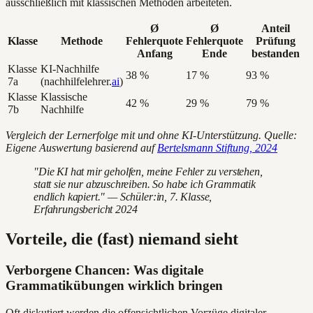
ausschließlich mit klassischen Methoden arbeiteten.
Ø
Ø
Anteil
Klasse
Methode
Fehlerquote
Fehlerquote
Prüfung
Anfang
Ende
bestanden
Klasse
KI-Nachhilfe
38 %
17 %
93 %
7a
(nachhilfelehrer.
ai
)
Klasse
Klassische
42 %
29 %
79 %
7b
Nachhilfe
Vergleich der Lernerfolge mit und ohne KI-Unterstützung. Quelle:
Eigene Auswertung basierend auf
Bertelsmann Stiftung, 2024
"Die KI hat mir geholfen, meine Fehler zu verstehen,
statt sie nur abzuschreiben. So habe ich Grammatik
endlich kapiert." — Schüler:in, 7. Klasse,
Erfahrungsbericht 2024
Vorteile, die (fast) niemand sieht
Verborgene Chancen: Was digitale
Grammatikübungen wirklich bringen
Oft diskutiert werden die offensichtlichen Vorzüge digitaler