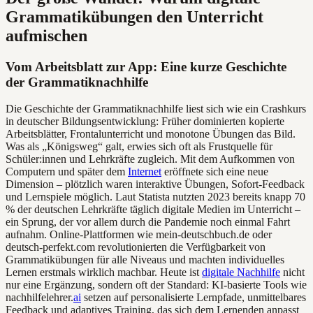
Grammatikübungen den Unterricht
aufmischen
Vom Arbeitsblatt zur App: Eine kurze Geschichte
der Grammatiknachhilfe
Die Geschichte der Grammatiknachhilfe liest sich wie ein Crashkurs
in deutscher Bildungsentwicklung: Früher dominierten kopierte
Arbeitsblätter, Frontalunterricht und monotone Übungen das Bild.
Was als „Königsweg“ galt, erwies sich oft als Frustquelle für
Schüler:innen und Lehrkräfte zugleich. Mit dem Aufkommen von
Computern und später dem
Internet
eröffnete sich eine neue
Dimension – plötzlich waren interaktive Übungen, Sofort-Feedback
und Lernspiele möglich. Laut Statista nutzten 2023 bereits knapp 70
% der deutschen Lehrkräfte täglich digitale Medien im Unterricht –
ein Sprung, der vor allem durch die Pandemie noch einmal Fahrt
aufnahm. Online-Plattformen wie mein-deutschbuch.de oder
deutsch-perfekt.com revolutionierten die Verfügbarkeit von
Grammatikübungen für alle Niveaus und machten individuelles
Lernen erstmals wirklich machbar. Heute ist
digitale Nachhilfe
nicht
nur eine Ergänzung, sondern oft der Standard: KI-basierte Tools wie
nachhilfelehrer.
ai
setzen auf personalisierte Lernpfade, unmittelbares
Feedback und adaptives Training, das sich dem Lernenden anpasst