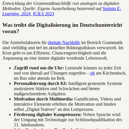
Entwicklung der Grammatiknachhilfe von analogen zu digitalen
Methoden. Quelle: Eigene Ausarbeitung basierend auf
Statista E-
Learning, 2024
,
ICILS 2023
Was treibt die Digitalisierung im Deutschunterricht
voran?
Die Antriebsfaktoren für
digitale Nachhilfe
im Bereich Grammatik
sind vielfältig und tief im aktuellen Bildungsdiskurs verwurzelt. Im
Kern geht es um Effizienz, Chancengerechtigkeit und die
Anpassung an eine immer digitaler werdende Lebenswelt.
Zugriff rund um die Uhr:
Lernende können zu jeder Zeit
und von überall auf Übungen zugreifen –
ob
am Küchentisch,
im Bus oder abends im Bett.
Personalisierung durch KI:
Intelligent gesteuerte Systeme
analysieren Stärken und Schwächen und bieten
maßgeschneiderte Aufgaben.
Motivation durch Multimedia:
Gamification, Videos und
interaktive Elemente erhöhen die Motivation und binden
selbst „Digital Natives“ an den Lernprozess.
Förderung digitaler Kompetenzen:
Neben Sprache wird
der Umgang mit Technologie zur Schlüsselqualifikation des
21. Jahrhunderts.