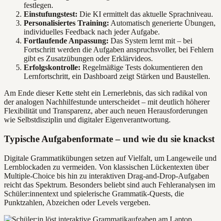
festlegen.
Einstufungstest:
Die KI ermittelt das aktuelle Sprachniveau.
Personalisiertes Training:
Automatisch generierte Übungen,
individuelles Feedback nach jeder Aufgabe.
Fortlaufende Anpassung:
Das System lernt mit – bei
Fortschritt werden die Aufgaben anspruchsvoller, bei Fehlern
gibt es Zusatzübungen oder Erklärvideos.
Erfolgskontrolle:
Regelmäßige Tests dokumentieren den
Lernfortschritt, ein Dashboard zeigt Stärken und Baustellen.
Am Ende dieser Kette steht ein Lernerlebnis, das sich radikal von
der analogen Nachhilfestunde unterscheidet – mit deutlich höherer
Flexibilität und Transparenz, aber auch neuen Herausforderungen
wie Selbstdisziplin und digitaler Eigenverantwortung.
Typische Aufgabenformate – und wie du sie knackst
Digitale Grammatikübungen setzen auf Vielfalt, um Langeweile und
Lernblockaden zu vermeiden. Von klassischen Lückentexten über
Multiple-Choice bis hin zu interaktiven Drag-and-Drop-Aufgaben
reicht das Spektrum. Besonders beliebt sind auch Fehleranalysen im
Schüler:innentext und spielerische Grammatik-Quests, die
Punktzahlen, Abzeichen oder Levels vergeben.