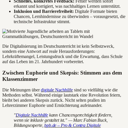
Schnelles, konkretes Feedback:
Fehler werden sofort
erkannt und korrigiert, was nachhaltiges Lernen unterstützt.
Inklusion und Barrierefreiheit:
Digitale Formate bieten
Chancen, Lernhindernisse zu überwinden – vorausgesetzt, die
technische Infrastruktur stimmt.
Die Digitalisierung im Deutschunterricht ist kein Selbstzweck,
sondern eine Antwort auf reale Herausforderungen:
Lehrkräftemangel, Leistungsdruck und die Erwartung, dass Schule
auf das Leben im 21. Jahrhundert vorbereitet.
Zwischen Euphorie und Skepsis: Stimmen aus dem
Klassenzimmer
Die Meinungen über
digitale Nachhilfe
sind so vielfältig wie die
Methoden selbst. Während einige lautstark eine Revolution feiern,
bleibt bei anderen Skepsis zurück. Nicht selten prallen im
Lehrerzimmer Euphorie und Ernüchterung aufeinander.
"
Digitale Nachhilfe
kann Chancengerechtigkeit fördern,
wenn sie inklusiv gestaltet ist." — Marc Fabian Buck,
Bildungsexperte,
bpb.de – Pro & Contra Digitale