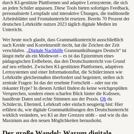
durch KI-gestützte Plattformen und adaptive Lernsysteme, die sich
an jeden Schüler anpassen. Diese Tools bieten sofortiges Feedback,
personalisierte Lernpfade und interaktive Übungen, die traditionelle
Arbeitsblätter und Frontalunterricht ersetzen. Bereits 70 Prozent der
deutschen Lehrkräfte nutzen 2023 täglich digitale Medien im
Unterricht.
Wer heute noch glaubt, dass Grammatikunterricht ausschließlich
nach Kreide und Korrekturstift riecht, hat die Zeichen der Zeit
verschlafen. „
Digitale Nachhilfe
Grammatikübungen Deutsch“ ist
längst mehr als ein Modewort – es ist das Epizentrum eines
pädagogischen Erdbebens, das den Deutschunterricht von Grund
auf neu erfindet. Zwischen KI-gestützten Plattformen, adaptiven
Lernsystemen und einer Informationsflut, die Schüler:innen wie
Lehrkräfte gleichermaßen überfordert und begeistert, stellen sich
zentrale Fragen: Ist das der ersehnte Fortschritt – oder nur ein
riskanter Hype? In diesem Artikel findest du keine weichgespülten
Versprechen, sondern einen scharfen Blick hinter die Kulissen,
handfeste Daten und echte Stimmen aus der Praxis.
Ob
du
Schüler:in, Elternteil, Lehrkraft oder einfach neugierig bist: Hier
erfährst du, wie digitale Grammatikübungen den Deutschunterricht
wirklich verändern, wo KI an ihre Grenzen stößt – und wie du das
Maximum aus den neuen Möglichkeiten herausholst.
Der große Wandel: Warum digitale