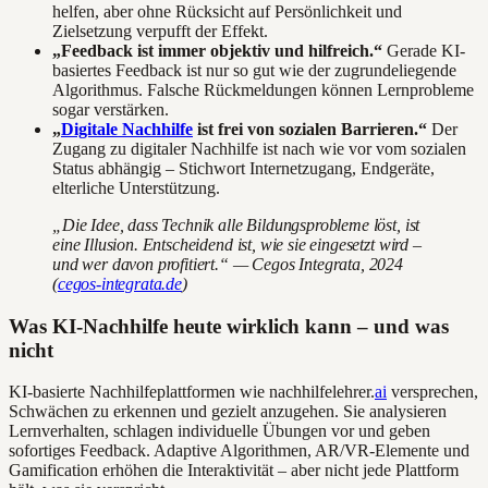
helfen, aber ohne Rücksicht auf Persönlichkeit und
Zielsetzung verpufft der Effekt.
„Feedback ist immer objektiv und hilfreich.“
Gerade KI-
basiertes Feedback ist nur so gut wie der zugrundeliegende
Algorithmus. Falsche Rückmeldungen können Lernprobleme
sogar verstärken.
„
Digitale Nachhilfe
ist frei von sozialen Barrieren.“
Der
Zugang zu digitaler Nachhilfe ist nach wie vor vom sozialen
Status abhängig – Stichwort Internetzugang, Endgeräte,
elterliche Unterstützung.
„Die Idee, dass Technik alle Bildungsprobleme löst, ist
eine Illusion. Entscheidend ist, wie sie eingesetzt wird –
und wer davon profitiert.“ — Cegos Integrata, 2024
(
cegos-integrata.de
)
Was KI-Nachhilfe heute wirklich kann – und was
nicht
KI-basierte Nachhilfeplattformen wie nachhilfelehrer.
ai
versprechen,
Schwächen zu erkennen und gezielt anzugehen. Sie analysieren
Lernverhalten, schlagen individuelle Übungen vor und geben
sofortiges Feedback. Adaptive Algorithmen, AR/VR-Elemente und
Gamification erhöhen die Interaktivität – aber nicht jede Plattform