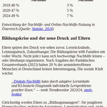
2018
40 %
3 %
2020
47 %
5 %
2024
49 %
7 %
Entwicklung der Nachhilfe- und Online-Nachhilfe-Nutzung in
Österreich (Quelle:
Statista, 2024
)
Bildungskrise und der neue Druck auf Eltern
Eltern spüren den Druck wie selten zuvor. Lernrückstände,
Leistungsdruck, Zukunftsangst: Die Bildungskrise trifft Familien mit
voller Wucht. Nicht jede:r kann sich hochwertige Nachhilfe leisten –
oder überhaupt organisieren. Nach Angaben des Paritätischen
Gesamtverbands (2023) haben 20 % der armutsbetroffenen
Menschen in Deutschland keinen Internetzugang. Die soziale Kluft
wächst.
„
Digitale Nachhilfe
kann durch adaptive Lerninhalte
und KI-basierte Diagnostik individuelle Lernprobleme
gezielter lösen.“ — mmb Trendmonitor 2023/24,
mmb-
Institut
Gleichzeitig werden Eltern zu „Bildungsmanagern“. Sie jonglieren
Homeschooling, technische Ausstattung, Lernmotivation und, nicht