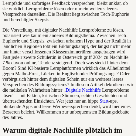
Lernpfade und sofortiges Feedback versprechen, bleibt unklar, ob
sie wirklich Lernprobleme lösen oder nur ein weiteres leeres
Versprechen darstellen. Die Realität liegt zwischen Tech-Euphorie
und berechtigter Skepsis.
Die Vorstellung, mit digitaler Nachhilfe Lernprobleme zu lösen,
polarisiert wie kaum ein anderes Bildungsthema. Zwischen Tech-
Euphorie und Skepsis, zwischen urbanem Hype und der Realität in
ländlichen Regionen tobt ein Bildungskampf, der längst nicht mehr
nur hinter verschlossenen Klassenzimmertüren ausgetragen wird.
Fast jede:r zweite Schüler:in in Österreich griff 2024 zu Nachhilfe –
7 % davon online, Tendenz steigend. Doch was steckt hinter dem
Boom? Sind KI-basierte Lernplattformen wirklich das Allheilmittel
gegen Mathe-Frust, Lücken in Englisch oder Prüfungsangst? Oder
verbirgt sich hinter dem digitalen Schein nur ein weiteres leeres
Versprechen des Bildungssystems? In diesem Artikel dekodieren wir
die radikalen Wahrheiten hinter „
Digitale Nachhilfe
Lernprobleme
lösen“ – mit Fakten, kritischen Stimmen, echten Geschichten und
überraschenden Einsichten. Wer jetzt nur an hippe
Start
-ups,
blinkende Apps und leere Werbeversprechen denkt, wird hier eines
Besseren belehrt. Willkommen zur unbequemsten Bildungsdebatte
des Jahres.
Warum digitale Nachhilfe plötzlich im