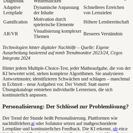
Diagnostik
Wissenslücken
Adaptive
Dynamische Anpassung
Schnelleres Erreichen
Lernpfade
der Inhalte
von Lernzielen
Motivation durch
Gamification
Höhere Lernbereitschaft
spielerische Elemente
Visualisierung komplexer
AR/VR
Besseres Verständnis
Themen
Technologien hinter digitaler Nachhilfe – Quelle: Eigene
Ausarbeitung basierend auf mmb Trendmonitor 2023/24, Cegos
Integrata 2024
Hinter jedem Multiple-Choice-Test, jeder Matheaufgabe, die von der
KI bewertet wird, stehen komplexe Algorithmen. Sie analysieren
Antwortmuster, identifizieren Schwächen und schlagen – manchmal
in Echtzeit – neue Aufgaben vor. Der Vorteil: Statt starrer
Übungskataloge entstehen individuelle Lernreisen, die sich
kontinuierlich anpassen.
Personalisierung: Der Schlüssel zur Problemlösung?
Der Trend der Stunde heißt Personalisierung. Plattformen wie
nachhilfelehrer.
ai
oder Sofatutor setzen auf maßgeschneiderte
Lernpläne und kontinuierliches Feedback. Die KI erkennt,
ob
ein:e