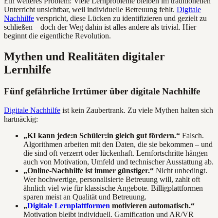
Ein weiteres Problem: Viele Lernprobleme bleiben im traditionellen
Unterricht unsichtbar, weil individuelle Betreuung fehlt.
Digitale
Nachhilfe
verspricht, diese Lücken zu identifizieren und gezielt zu
schließen – doch der Weg dahin ist alles andere als trivial. Hier
beginnt die eigentliche Revolution.
Mythen und Realitäten digitaler
Lernhilfe
Fünf gefährliche Irrtümer über digitale Nachhilfe
Digitale Nachhilfe
ist kein Zaubertrank. Zu viele Mythen halten sich
hartnäckig:
„KI kann jede:n Schüler:in gleich gut fördern.“
Falsch.
Algorithmen arbeiten mit den Daten, die sie bekommen – und
die sind oft verzerrt oder lückenhaft. Lernfortschritte hängen
auch von Motivation, Umfeld und technischer Ausstattung ab.
„Online-Nachhilfe ist immer günstiger.“
Nicht unbedingt.
Wer hochwertige, personalisierte Betreuung will, zahlt oft
ähnlich viel wie für klassische Angebote. Billigplattformen
sparen meist an Qualität und Betreuung.
„
Digitale Lernplattformen
motivieren automatisch.“
Motivation bleibt individuell. Gamification und AR/VR