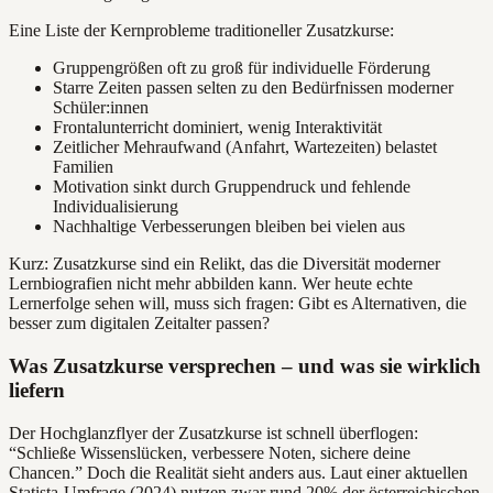
Eine Liste der Kernprobleme traditioneller Zusatzkurse:
Gruppengrößen oft zu groß für individuelle Förderung
Starre Zeiten passen selten zu den Bedürfnissen moderner
Schüler:innen
Frontalunterricht dominiert, wenig Interaktivität
Zeitlicher Mehraufwand (Anfahrt, Wartezeiten) belastet
Familien
Motivation sinkt durch Gruppendruck und fehlende
Individualisierung
Nachhaltige Verbesserungen bleiben bei vielen aus
Kurz: Zusatzkurse sind ein Relikt, das die Diversität moderner
Lernbiografien nicht mehr abbilden kann. Wer heute echte
Lernerfolge sehen will, muss sich fragen: Gibt es Alternativen, die
besser zum digitalen Zeitalter passen?
Was Zusatzkurse versprechen – und was sie wirklich
liefern
Der Hochglanzflyer der Zusatzkurse ist schnell überflogen:
“Schließe Wissenslücken, verbessere Noten, sichere deine
Chancen.” Doch die Realität sieht anders aus. Laut einer aktuellen
Statista-Umfrage (2024) nutzen zwar rund 20% der österreichischen