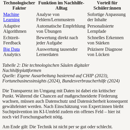
Technologischer
Funktion im Nachhilfe-
Vorteil für
Faktor
Alltag
Schüler:innen
Machine
Analyse von
Sofortige Anpassung
Learning
Fehlern/Lernmustern
der Inhalte
Adaptive
Automatische Empfehlung
Personalisierte
Algorithmen
von Übungen
Lernpfade
Echtzeit-
Bewertung direkt nach
Schnelles Erkennen
Feedback
jeder Aufgabe
von Stärken
Big Data
Auswertung tausender
Präzisere Diagnose
Analytics
Lernerdaten
von Lücken
Tabelle 2: Die technologischen Säulen digitaler
Nachhilfeplattformen
Quelle: Eigene Ausarbeitung basierend auf CHIP (2023),
Fortunebusinessinsights (2024), Bundesverbraucherhilfe (2024)
Die Transparenz im Umgang mit Daten ist dabei ein kritischer
Punkt. Während die Chancen auf maßgeschneiderte Förderung
wachsen, müssen auch Datenschutz und Datensicherheit konsequent
gewährleistet werden. Nach Einschätzung von Expert:innen bleibt
Suchtprävention im KI-Umfeld zudem ein offenes Feld – hier ist
noch viel Forschungsarbeit nötig.
Am Ende gilt: Die Technik ist nicht per se gut oder schlecht.