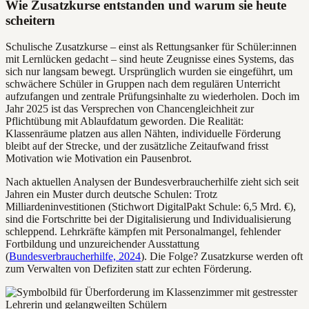
Wie Zusatzkurse entstanden und warum sie heute
scheitern
Schulische Zusatzkurse – einst als Rettungsanker für Schüler:innen
mit Lernlücken gedacht – sind heute Zeugnisse eines Systems, das
sich nur langsam bewegt. Ursprünglich wurden sie eingeführt, um
schwächere Schüler in Gruppen nach dem regulären Unterricht
aufzufangen und zentrale Prüfungsinhalte zu wiederholen. Doch im
Jahr 2025 ist das Versprechen von Chancengleichheit zur
Pflichtübung mit Ablaufdatum geworden. Die Realität:
Klassenräume platzen aus allen Nähten, individuelle Förderung
bleibt auf der Strecke, und der zusätzliche Zeitaufwand frisst
Motivation wie Motivation ein Pausenbrot.
Nach aktuellen Analysen der Bundesverbraucherhilfe zieht sich seit
Jahren ein Muster durch deutsche Schulen: Trotz
Milliardeninvestitionen (Stichwort DigitalPakt Schule: 6,5 Mrd. €),
sind die Fortschritte bei der Digitalisierung und Individualisierung
schleppend. Lehrkräfte kämpfen mit Personalmangel, fehlender
Fortbildung und unzureichender Ausstattung
(
Bundesverbraucherhilfe, 2024
). Die Folge? Zusatzkurse werden oft
zum Verwalten von Defiziten statt zur echten Förderung.