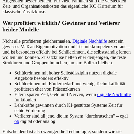
Angeboten besser beraten. Für viele Familien sind die versteckten
Zeit- und Organisationskosten das eigentliche KO-Kriterium für
klassische Zusatzkurse.
Wer profitiert wirklich? Gewinner und Verlierer
beider Modelle
Nicht alle profitieren gleichermaßen.
Digitale Nachhilfe
setzt ein
gewisses Maß an Eigenmotivation und Technikkompetenz voraus –
und ist besonders effektiv bei Schüler:innen, die selbstständig lernen
wollen und können. Zusatzkurse helfen eher denjenigen, die feste
Strukturen und Gruppen brauchen, um am Ball zu bleiben.
Schüler:innen mit hoher Selbstdisziplin nutzen digitale
Angebote besonders effektiv
Schüler:innen mit Förderbedarf und wenig Technikaffinität
profitieren eher von Präsenzkursen
Eltern sparen Zeit, Geld und Nerven, wenn
digitale Nachhilfe
funktioniert
Lehrkräfte gewinnen durch KI-gestützte Systeme Zeit für
echte Förderung
Verlierer sind all jene, die im System “durchrutschen” – egal
ob
digital oder analog
Entscheidend ist also weniger die Technologie, sondern wie sie