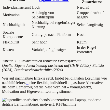
Zusatzkurse
Individualisierung
Hoch
Niedrig
Abhängig von
Gruppendruck oft
Motivation
Selbstdisziplin
negativ
Nachhaltig bei regelmäßiger
Nachhaltigkeit
Selten langfristig
Nutzung
Soziale
Gering, je nach Plattform
Hoch
Komponente
Flexibilität
Sehr hoch
Kaum
In der Regel
Kosten
Variabel, oft günstiger
kostenfrei
Tabelle 3: Direktvergleich zentraler Erfolgsfaktoren
Quelle: Eigene Ausarbeitung basierend auf CHIP (2023), Statista
(2024), Bundesverbraucherhilfe (2024)
Wer auf nachhaltige Effekte setzt, findet bei digitalen Lösungen wie
nachhilfelehrer.
ai
eine flexible, individuell anpassbare Alternative,
die beim Lernerfolg oft die Nase vorn hat – vorausgesetzt,
Motivation und Eigenverantwortung stimmen.