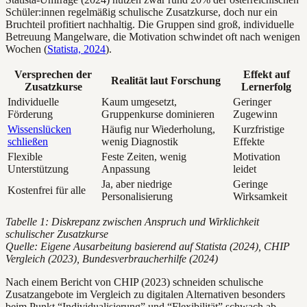
Schüler:innen regelmäßig schulische Zusatzkurse, doch nur ein
Bruchteil profitiert nachhaltig. Die Gruppen sind groß, individuelle
Betreuung Mangelware, die Motivation schwindet oft nach wenigen
Wochen (
Statista, 2024
).
Versprechen der
Effekt auf
Realität laut Forschung
Zusatzkurse
Lernerfolg
Individuelle
Kaum umgesetzt,
Geringer
Förderung
Gruppenkurse dominieren
Zugewinn
Wissenslücken
Häufig nur Wiederholung,
Kurzfristige
schließen
wenig Diagnostik
Effekte
Flexible
Feste Zeiten, wenig
Motivation
Unterstützung
Anpassung
leidet
Ja, aber niedrige
Geringe
Kostenfrei für alle
Personalisierung
Wirksamkeit
Tabelle 1: Diskrepanz zwischen Anspruch und Wirklichkeit
schulischer Zusatzkurse
Quelle: Eigene Ausarbeitung basierend auf Statista (2024), CHIP
Vergleich (2023), Bundesverbraucherhilfe (2024)
Nach einem Bericht von CHIP (2023) schneiden schulische
Zusatzangebote im Vergleich zu digitalen Alternativen besonders
beim Punkt “Individualisierung” und “Flexibilität” schwach ab