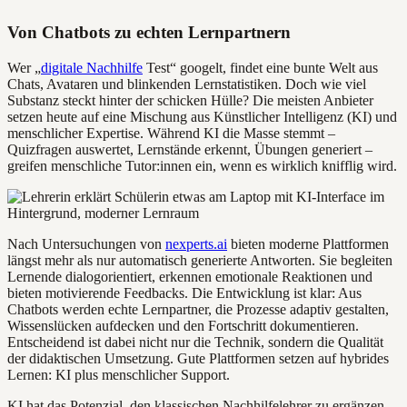
Von Chatbots zu echten Lernpartnern
Wer „
digitale Nachhilfe
Test“ googelt, findet eine bunte Welt aus
Chats, Avataren und blinkenden Lernstatistiken. Doch wie viel
Substanz steckt hinter der schicken Hülle? Die meisten Anbieter
setzen heute auf eine Mischung aus Künstlicher Intelligenz (KI) und
menschlicher Expertise. Während KI die Masse stemmt –
Quizfragen auswertet, Lernstände erkennt, Übungen generiert –
greifen menschliche Tutor:innen ein, wenn es wirklich knifflig wird.
Nach Untersuchungen von
nexperts.ai
bieten moderne Plattformen
längst mehr als nur automatisch generierte Antworten. Sie begleiten
Lernende dialogorientiert, erkennen emotionale Reaktionen und
bieten motivierende Feedbacks. Die Entwicklung ist klar: Aus
Chatbots werden echte Lernpartner, die Prozesse adaptiv gestalten,
Wissenslücken aufdecken und den Fortschritt dokumentieren.
Entscheidend ist dabei nicht nur die Technik, sondern die Qualität
der didaktischen Umsetzung. Gute Plattformen setzen auf hybrides
Lernen: KI plus menschlicher Support.
KI hat das Potenzial, den klassischen Nachhilfelehrer zu ergänzen