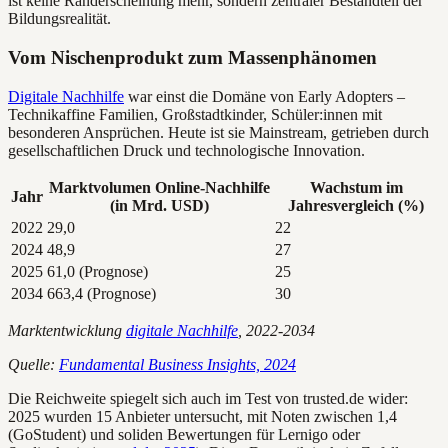
ist keine Randerscheinung mehr, sondern zentraler Bestandteil der
Bildungsrealität.
Vom Nischenprodukt zum Massenphänomen
Digitale Nachhilfe
war einst die Domäne von Early Adopters –
Technikaffine Familien, Großstadtkinder, Schüler:innen mit
besonderen Ansprüchen. Heute ist sie Mainstream, getrieben durch
gesellschaftlichen Druck und technologische Innovation.
Marktvolumen Online-Nachhilfe
Wachstum im
Jahr
(in Mrd. USD)
Jahresvergleich (%)
2022
29,0
22
2024
48,9
27
2025
61,0 (Prognose)
25
2034
663,4 (Prognose)
30
Marktentwicklung
digitale Nachhilfe
, 2022-2034
Quelle:
Fundamental Business Insights, 2024
Die Reichweite spiegelt sich auch im Test von trusted.de wider:
2025 wurden 15 Anbieter untersucht, mit Noten zwischen 1,4
(GoStudent) und soliden Bewertungen für Lernigo oder