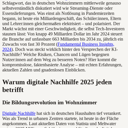
Schlagwort, das in deutschen Wohnzimmern mittlerweile genauso
selbstverständlich diskutiert wird wie Streaming-Dienste oder
Essenslieferungen. Was einst als Notlösung in Pandemiezeiten
begann, ist heute ein Milliardengeschäft, das Schüler:innen, Eltern
und Lehrer:innen gleichermaßen elektrisiert – und polarisiert. Der
Markt wächst mit einer Geschwindigkeit, die selbst Tech-Investoren
staunen lässt: Von knapp 49 Milliarden Dollar im Jahr 2024 steuert
die Branche auf unfassbare 663 Milliarden bis 2034 zu, jährlich ein
Zuwachs von fast 30 Prozent (
Fundamental Business Insights,
2024
). Doch was steckt wirklich hinter den Versprechen der KI-
Nachhilfe? Welche Risiken, Chancen und Lügen begegnen
Nutzer:innen auf dem Weg zu besseren Noten? Hier kommt die
kompromisslose, faktenbasierte Analyse – mit echten Erfahrungen,
aktuellen Zahlen und gnadenlosen Einblicken.
Warum digitale Nachhilfe 2025 jeden
betrifft
Die Bildungsrevolution im Wohnzimmer
Digitale Nachhilfe
hat sich in deutschen Haushalten tief verankert.
Was als Trend in urbanen Zentren startete, ist heute in der Fläche
angekommen. Laut aktuellen Daten von Statista und Meltwater