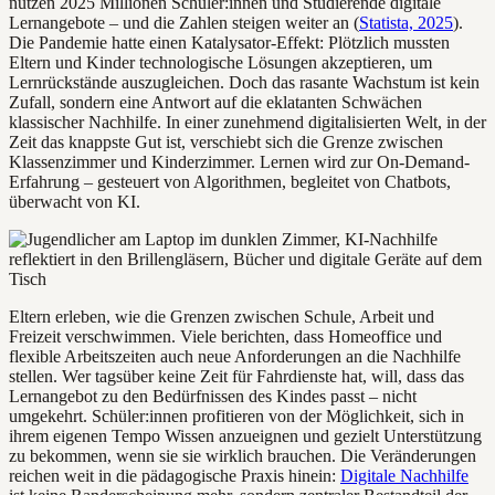
nutzen 2025 Millionen Schüler:innen und Studierende digitale
Lernangebote – und die Zahlen steigen weiter an (
Statista, 2025
).
Die Pandemie hatte einen Katalysator-Effekt: Plötzlich mussten
Eltern und Kinder technologische Lösungen akzeptieren, um
Lernrückstände auszugleichen. Doch das rasante Wachstum ist kein
Zufall, sondern eine Antwort auf die eklatanten Schwächen
klassischer Nachhilfe. In einer zunehmend digitalisierten Welt, in der
Zeit das knappste Gut ist, verschiebt sich die Grenze zwischen
Klassenzimmer und Kinderzimmer. Lernen wird zur On-Demand-
Erfahrung – gesteuert von Algorithmen, begleitet von Chatbots,
überwacht von KI.
Eltern erleben, wie die Grenzen zwischen Schule, Arbeit und
Freizeit verschwimmen. Viele berichten, dass Homeoffice und
flexible Arbeitszeiten auch neue Anforderungen an die Nachhilfe
stellen. Wer tagsüber keine Zeit für Fahrdienste hat, will, dass das
Lernangebot zu den Bedürfnissen des Kindes passt – nicht
umgekehrt. Schüler:innen profitieren von der Möglichkeit, sich in
ihrem eigenen Tempo Wissen anzueignen und gezielt Unterstützung
zu bekommen, wenn sie sie wirklich brauchen. Die Veränderungen
reichen weit in die pädagogische Praxis hinein:
Digitale Nachhilfe