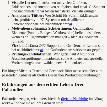
Visuelle Lerner:
Plattformen mit vielen Grafiken,
Erklärvideos und interaktiven Aufgaben sind ideal. GoStudent
und nachhilfelehrer.
ai
bieten hier starke Visualisierungen.
Analytische Tüftler:
Wer Schritt-für-Schritt-Erklärungen
liebt, profitiert von KI-Systemen mit detaillierter
Fehleranalyse wie bei Nachhilfelehrer.
ai
.
Motivationsabhängige Schüler:innen:
Gamification-
Elemente (Punkte, Badges, Wettbewerbe) helfen besonders,
wenn es an Eigenmotivation mangelt – hier ist GoStudent
führend.
Flexibilitätsfans:
24/7-Support und On-Demand-Lernen sind
bei nachhilfelehrer.
ai
und GoStudent am stärksten ausgeprägt.
Prüfungskandidat:innen:
Wer gezielt auf Abitur oder
Abschlussprüfungen hinarbeitet, sollte Anbieter mit speziellen
Vorbereitungskursen wählen, etwa Studienkreis.
Ein kluger Mix aus Testen und Feedback führt meist schneller zum
passenden Anbieter als bloßes Lesen von Produktbeschreibungen.
Erfahrungen aus dem echten Leben: Drei
Fallstudien
Fallstudien zeigen, wie unterschiedlich
digitale Nachhilfe
im Alltag
wirkt – und wo sie an ihre Grenzen stößt.