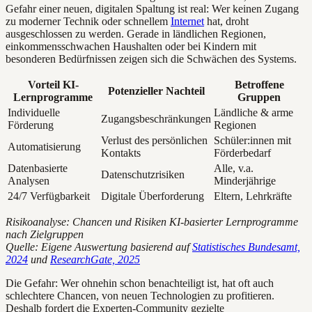
Gefahr einer neuen, digitalen Spaltung ist real: Wer keinen Zugang
zu moderner Technik oder schnellem
Internet
hat, droht
ausgeschlossen zu werden. Gerade in ländlichen Regionen,
einkommensschwachen Haushalten oder bei Kindern mit
besonderen Bedürfnissen zeigen sich die Schwächen des Systems.
Vorteil KI-
Betroffene
Potenzieller Nachteil
Lernprogramme
Gruppen
Individuelle
Ländliche & arme
Zugangsbeschränkungen
Förderung
Regionen
Verlust des persönlichen
Schüler:innen mit
Automatisierung
Kontakts
Förderbedarf
Datenbasierte
Alle, v.a.
Datenschutzrisiken
Analysen
Minderjährige
24/7 Verfügbarkeit
Digitale Überforderung
Eltern, Lehrkräfte
Risikoanalyse: Chancen und Risiken KI-basierter Lernprogramme
nach Zielgruppen
Quelle: Eigene Auswertung basierend auf
Statistisches Bundesamt,
2024
und
ResearchGate, 2025
Die Gefahr: Wer ohnehin schon benachteiligt ist, hat oft auch
schlechtere Chancen, von neuen Technologien zu profitieren.
Deshalb fordert die Experten-Community gezielte