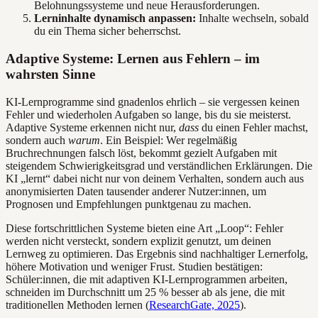
Belohnungssysteme und neue Herausforderungen.
Lerninhalte dynamisch anpassen:
Inhalte wechseln, sobald
du ein Thema sicher beherrschst.
Adaptive Systeme: Lernen aus Fehlern – im
wahrsten Sinne
KI-Lernprogramme sind gnadenlos ehrlich – sie vergessen keinen
Fehler und wiederholen Aufgaben so lange, bis du sie meisterst.
Adaptive Systeme erkennen nicht nur,
dass
du einen Fehler machst,
sondern auch
warum
. Ein Beispiel: Wer regelmäßig
Bruchrechnungen falsch löst, bekommt gezielt Aufgaben mit
steigendem Schwierigkeitsgrad und verständlichen Erklärungen. Die
KI „lernt“ dabei nicht nur von deinem Verhalten, sondern auch aus
anonymisierten Daten tausender anderer Nutzer:innen, um
Prognosen und Empfehlungen punktgenau zu machen.
Diese fortschrittlichen Systeme bieten eine Art „Loop“: Fehler
werden nicht versteckt, sondern explizit genutzt, um deinen
Lernweg zu optimieren. Das Ergebnis sind nachhaltiger Lernerfolg,
höhere Motivation und weniger Frust. Studien bestätigen:
Schüler:innen, die mit adaptiven KI-Lernprogrammen arbeiten,
schneiden im Durchschnitt um 25 % besser ab als jene, die mit
traditionellen Methoden lernen (
ResearchGate, 2025
).