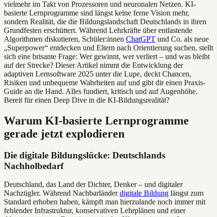
vielmehr im Takt von Prozessoren und neuronalen Netzen. KI-
basierte Lernprogramme sind längst keine ferne Vision mehr,
sondern Realität, die die Bildungslandschaft Deutschlands in ihren
Grundfesten erschüttert. Während Lehrkräfte über entlastende
Algorithmen diskutieren, Schüler:innen
ChatGPT
und Co. als neue
„Superpower“ entdecken und Eltern nach Orientierung suchen, stellt
sich eine brisante Frage: Wer gewinnt, wer verliert – und was bleibt
auf der Strecke? Dieser Artikel nimmt die Entwicklung der
adaptiven Lernsoftware 2025 unter die Lupe, deckt Chancen,
Risiken und unbequeme Wahrheiten auf und gibt dir einen Praxis-
Guide an die Hand. Alles fundiert, kritisch und auf Augenhöhe.
Bereit für einen Deep Dive in die KI-Bildungsrealität?
Warum KI-basierte Lernprogramme
gerade jetzt explodieren
Die digitale Bildungslücke: Deutschlands
Nachholbedarf
Deutschland, das Land der Dichter, Denker – und digitaler
Nachzügler. Während Nachbarländer
digitale Bildung
längst zum
Standard erhoben haben, kämpft man hierzulande noch immer mit
fehlender Infrastruktur, konservativen Lehrplänen und einer