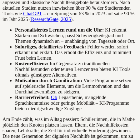
anpassen und klassische Nachhilfeangebote herausfordern. Nach
aktuellen Studien nutzen inzwischen über 90 % der Studierenden
Tools wie
ChatGPT
– ein Sprung von 63 % in 2023 auf satte 90 %
im Jahr 2025 (
ResearchGate, 2025
).
Personalisiertes Lernen rund um die Uhr:
KI erkennt
Stärken und Schwächen, passt Schwierigkeitsgrad und
Themen dynamisch an – unabhängig von Tageszeit oder Ort.
Sofortiges, detailliertes Feedback:
Fehler werden sofort
erkannt und erklärt. Das erhöht die Effizienz und minimiert
Frust beim Lernen.
Kosteneffizienz:
Im Gegensatz zu traditionellen
Nachhilfestunden oder teuren Lernzentren bieten KI-Tools
oftmals günstigere Alternativen.
Motivation durch Gamification:
Viele Programme setzen
auf spielerische Elemente, um die Lernmotivation und das
Durchhaltevermögen zu steigern.
Barrierefreiheit:
Ob
Legasthenie, mangelnde
Sprachkenntnisse oder geringe Mobilität – KI-Programme
bieten niedrigschwellige Zugänge.
Am Ende zählt, was im Alltag passiert: Schüler:innen, die in Mathe
plötzlich den Knoten platzen lassen, Eltern, die Nachhilfekosten
sparen, Lehrkräfte, die Zeit für individuelle Förderung gewinnen.
Die neue Generation der digitalen Nachhilfe ist gekommen, um zu