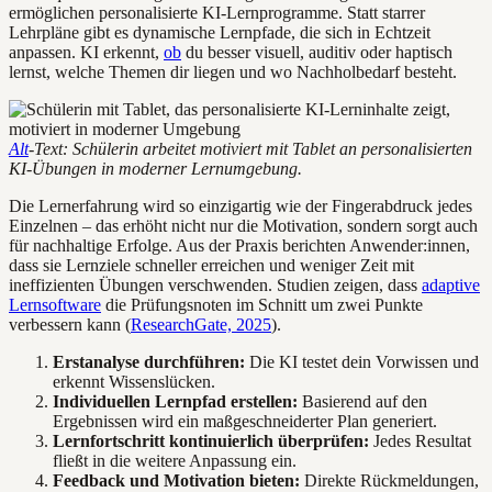
ermöglichen personalisierte KI-Lernprogramme. Statt starrer
Lehrpläne gibt es dynamische Lernpfade, die sich in Echtzeit
anpassen. KI erkennt,
ob
du besser visuell, auditiv oder haptisch
lernst, welche Themen dir liegen und wo Nachholbedarf besteht.
Alt
-Text: Schülerin arbeitet motiviert mit Tablet an personalisierten
KI-Übungen in moderner Lernumgebung.
Die Lernerfahrung wird so einzigartig wie der Fingerabdruck jedes
Einzelnen – das erhöht nicht nur die Motivation, sondern sorgt auch
für nachhaltige Erfolge. Aus der Praxis berichten Anwender:innen,
dass sie Lernziele schneller erreichen und weniger Zeit mit
ineffizienten Übungen verschwenden. Studien zeigen, dass
adaptive
Lernsoftware
die Prüfungsnoten im Schnitt um zwei Punkte
verbessern kann (
ResearchGate, 2025
).
Erstanalyse durchführen:
Die KI testet dein Vorwissen und
erkennt Wissenslücken.
Individuellen Lernpfad erstellen:
Basierend auf den
Ergebnissen wird ein maßgeschneiderter Plan generiert.
Lernfortschritt kontinuierlich überprüfen:
Jedes Resultat
fließt in die weitere Anpassung ein.
Feedback und Motivation bieten:
Direkte Rückmeldungen,