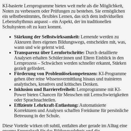
KI-basierte Lernprogramme bieten weit mehr als die Möglichkeit,
Noten zu verbessern oder Prüfungen zu bestehen. Sie ermöglichen
ein selbstbestimmtes, flexibles Lernen, das sich dem individuellen
Lebensrhythmus anpasst – ein Aspekt, der im traditionellen
Schulsystem oft zu kurz kommt.
Stärkung der Selbstwirksamkeit:
Lernende werden zu
Akteuren ihres eigenen Bildungswegs, entscheiden mit, was,
wann und wie gelernt wird.
Transparenz über Lernfortschritte:
Durch detaillierte
Analysen erhalten Schüler:innen und Eltern Einblick in den
Lernprozess – Schwächen werden schneller erkannt, Stärken
gezielt gefördert.
Förderung von Problemlösekompetenzen:
KI-Programme
gehen über reine Wissensvermittlung hinaus und trainieren
analytisches, kreatives und kritisches Denken.
Inklusion und Barrierefreiheit:
Lernprogramme mit KI-
Power bieten Chancen für Menschen mit Lernschwierigkeiten
oder Sprachnachteilen.
Effiziente Lehrkraft-Entlastung:
Automatisierte
Korrekturen und Analysen schaffen Freiräume für persönliche
Betreuung in der Schule.
Diese Vorteile wirken oft subtil, entfalten aber gerade im Alltag eine
enorme Sprengkraft für das Bildungserlebnis und die