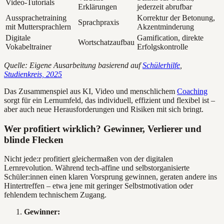
Video-Tutorials
Erklärungen
jederzeit abrufbar
Aussprachetraining
Korrektur der Betonung,
Sprachpraxis
mit Muttersprachlern
Akzentminderung
Digitale
Gamification, direkte
Wortschatzaufbau
Vokabeltrainer
Erfolgskontrolle
Quelle: Eigene Ausarbeitung basierend auf
Schülerhilfe
,
Studienkreis, 2025
Das Zusammenspiel aus KI, Video und menschlichem
Coaching
sorgt für ein Lernumfeld, das individuell, effizient und flexibel ist –
aber auch neue Herausforderungen und Risiken mit sich bringt.
Wer profitiert wirklich? Gewinner, Verlierer und
blinde Flecken
Nicht jede:r profitiert gleichermaßen von der digitalen
Lernrevolution. Während tech-affine und selbstorganisierte
Schüler:innen einen klaren Vorsprung gewinnen, geraten andere ins
Hintertreffen – etwa jene mit geringer Selbstmotivation oder
fehlendem technischem Zugang.
Gewinner: