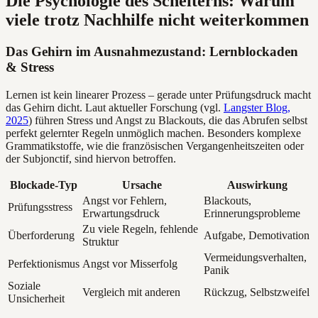
Die Psychologie des Scheiterns: Warum
viele trotz Nachhilfe nicht weiterkommen
Das Gehirn im Ausnahmezustand: Lernblockaden
& Stress
Lernen ist kein linearer Prozess – gerade unter Prüfungsdruck macht
das Gehirn dicht. Laut aktueller Forschung (vgl.
Langster Blog,
2025
) führen Stress und Angst zu Blackouts, die das Abrufen selbst
perfekt gelernter Regeln unmöglich machen. Besonders komplexe
Grammatikstoffe, wie die französischen Vergangenheitszeiten oder
der Subjonctif, sind hiervon betroffen.
Blockade-Typ
Ursache
Auswirkung
Angst vor Fehlern,
Blackouts,
Prüfungsstress
Erwartungsdruck
Erinnerungsprobleme
Zu viele Regeln, fehlende
Überforderung
Aufgabe, Demotivation
Struktur
Vermeidungsverhalten,
Perfektionismus
Angst vor Misserfolg
Panik
Soziale
Vergleich mit anderen
Rückzug, Selbstzweifel
Unsicherheit