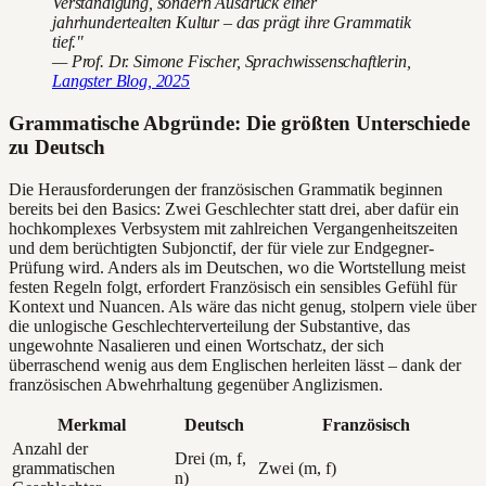
Verständigung, sondern Ausdruck einer
jahrhundertealten Kultur – das prägt ihre Grammatik
tief."
— Prof. Dr. Simone Fischer, Sprachwissenschaftlerin,
Langster Blog, 2025
Grammatische Abgründe: Die größten Unterschiede
zu Deutsch
Die Herausforderungen der französischen Grammatik beginnen
bereits bei den Basics: Zwei Geschlechter statt drei, aber dafür ein
hochkomplexes Verbsystem mit zahlreichen Vergangenheitszeiten
und dem berüchtigten Subjonctif, der für viele zur Endgegner-
Prüfung wird. Anders als im Deutschen, wo die Wortstellung meist
festen Regeln folgt, erfordert Französisch ein sensibles Gefühl für
Kontext und Nuancen. Als wäre das nicht genug, stolpern viele über
die unlogische Geschlechterverteilung der Substantive, das
ungewohnte Nasalieren und einen Wortschatz, der sich
überraschend wenig aus dem Englischen herleiten lässt – dank der
französischen Abwehrhaltung gegenüber Anglizismen.
Merkmal
Deutsch
Französisch
Anzahl der
Drei (m, f,
grammatischen
Zwei (m, f)
n)