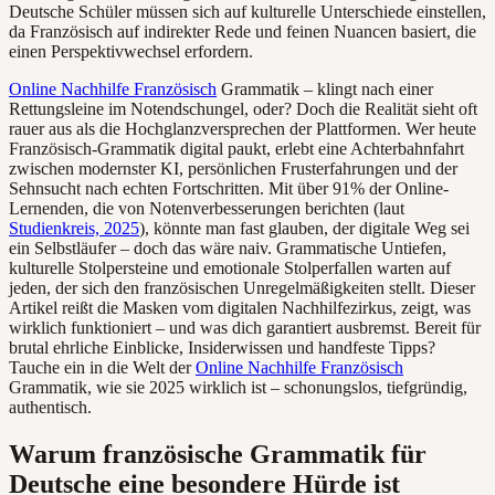
Deutsche Schüler müssen sich auf kulturelle Unterschiede einstellen,
da Französisch auf indirekter Rede und feinen Nuancen basiert, die
einen Perspektivwechsel erfordern.
Online Nachhilfe Französisch
Grammatik – klingt nach einer
Rettungsleine im Notendschungel, oder? Doch die Realität sieht oft
rauer aus als die Hochglanzversprechen der Plattformen. Wer heute
Französisch-Grammatik digital paukt, erlebt eine Achterbahnfahrt
zwischen modernster KI, persönlichen Frusterfahrungen und der
Sehnsucht nach echten Fortschritten. Mit über 91% der Online-
Lernenden, die von Notenverbesserungen berichten (laut
Studienkreis, 2025
), könnte man fast glauben, der digitale Weg sei
ein Selbstläufer – doch das wäre naiv. Grammatische Untiefen,
kulturelle Stolpersteine und emotionale Stolperfallen warten auf
jeden, der sich den französischen Unregelmäßigkeiten stellt. Dieser
Artikel reißt die Masken vom digitalen Nachhilfezirkus, zeigt, was
wirklich funktioniert – und was dich garantiert ausbremst. Bereit für
brutal ehrliche Einblicke, Insiderwissen und handfeste Tipps?
Tauche ein in die Welt der
Online Nachhilfe Französisch
Grammatik, wie sie 2025 wirklich ist – schonungslos, tiefgründig,
authentisch.
Warum französische Grammatik für
Deutsche eine besondere Hürde ist