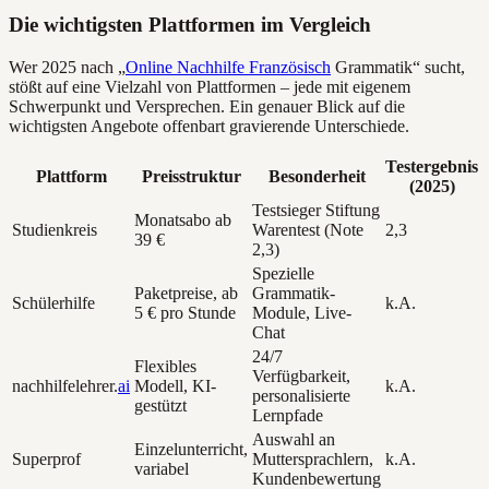
Die wichtigsten Plattformen im Vergleich
Wer 2025 nach „
Online Nachhilfe Französisch
Grammatik“ sucht,
stößt auf eine Vielzahl von Plattformen – jede mit eigenem
Schwerpunkt und Versprechen. Ein genauer Blick auf die
wichtigsten Angebote offenbart gravierende Unterschiede.
Testergebnis
Plattform
Preisstruktur
Besonderheit
(2025)
Testsieger Stiftung
Monatsabo ab
Studienkreis
Warentest (Note
2,3
39 €
2,3)
Spezielle
Paketpreise, ab
Grammatik-
Schülerhilfe
k.A.
5 € pro Stunde
Module, Live-
Chat
24/7
Flexibles
Verfügbarkeit,
nachhilfelehrer.
ai
Modell, KI-
k.A.
personalisierte
gestützt
Lernpfade
Auswahl an
Einzelunterricht,
Superprof
Muttersprachlern,
k.A.
variabel
Kundenbewertung