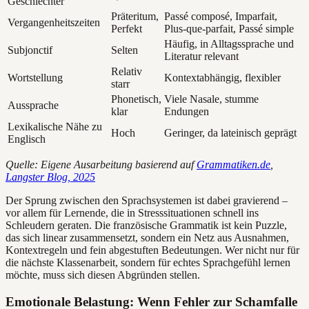
Geschlechter
Präteritum,
Passé composé, Imparfait,
Vergangenheitszeiten
Perfekt
Plus-que-parfait, Passé simple
Häufig, in Alltagssprache und
Subjonctif
Selten
Literatur relevant
Relativ
Wortstellung
Kontextabhängig, flexibler
starr
Phonetisch,
Viele Nasale, stumme
Aussprache
klar
Endungen
Lexikalische Nähe zu
Hoch
Geringer, da lateinisch geprägt
Englisch
Quelle: Eigene Ausarbeitung basierend auf
Grammatiken.de
,
Langster Blog, 2025
Der Sprung zwischen den Sprachsystemen ist dabei gravierend –
vor allem für Lernende, die in Stresssituationen schnell ins
Schleudern geraten. Die französische Grammatik ist kein Puzzle,
das sich linear zusammensetzt, sondern ein Netz aus Ausnahmen,
Kontextregeln und fein abgestuften Bedeutungen. Wer nicht nur für
die nächste Klassenarbeit, sondern für echtes Sprachgefühl lernen
möchte, muss sich diesen Abgründen stellen.
Emotionale Belastung: Wenn Fehler zur Schamfalle