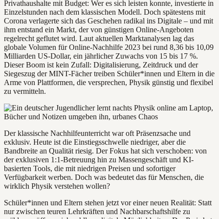
Privathaushalte mit Budget: Wer es sich leisten konnte, investierte in
Einzelstunden nach dem klassischen Modell. Doch spätestens mit
Corona verlagerte sich das Geschehen radikal ins Digitale – und mit
ihm entstand ein Markt, der von günstigen Online-Angeboten
regelrecht geflutet wird. Laut aktuellen Marktanalysen lag das
globale Volumen für Online-Nachhilfe 2023 bei rund 8,36 bis 10,09
Milliarden US-Dollar, ein jährlicher Zuwachs von 15 bis 17 %.
Dieser Boom ist kein Zufall: Digitalisierung, Zeitdruck und der
Siegeszug der MINT-Fächer treiben Schüler*innen und Eltern in die
Arme von Plattformen, die versprechen, Physik günstig und flexibel
zu vermitteln.
Der klassische Nachhilfeunterricht war oft Präsenzsache und
exklusiv. Heute ist die Einstiegsschwelle niedriger, aber die
Bandbreite an Qualität riesig. Der Fokus hat sich verschoben: von
der exklusiven 1:1-Betreuung hin zu Massengeschäft und KI-
basierten Tools, die mit niedrigen Preisen und sofortiger
Verfügbarkeit werben. Doch was bedeutet das für Menschen, die
wirklich Physik verstehen wollen?
Schüler*innen und Eltern stehen jetzt vor einer neuen Realität: Statt
nur zwischen teuren Lehrkräften und Nachbarschaftshilfe zu