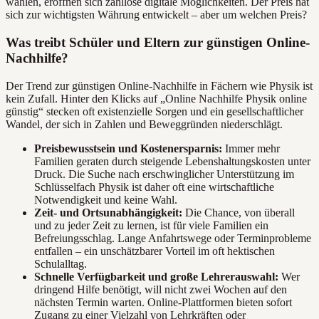
wählen, eröffnen sich zahllose digitale Möglichkeiten. Der Preis hat
sich zur wichtigsten Währung entwickelt – aber um welchen Preis?
Was treibt Schüler und Eltern zur günstigen Online-
Nachhilfe?
Der Trend zur günstigen Online-Nachhilfe in Fächern wie Physik ist
kein Zufall. Hinter den Klicks auf „Online Nachhilfe Physik online
günstig“ stecken oft existenzielle Sorgen und ein gesellschaftlicher
Wandel, der sich in Zahlen und Beweggründen niederschlägt.
Preisbewusstsein und Kostenersparnis:
Immer mehr
Familien geraten durch steigende Lebenshaltungskosten unter
Druck. Die Suche nach erschwinglicher Unterstützung im
Schlüsselfach Physik ist daher oft eine wirtschaftliche
Notwendigkeit und keine Wahl.
Zeit- und Ortsunabhängigkeit:
Die Chance, von überall
und zu jeder Zeit zu lernen, ist für viele Familien ein
Befreiungsschlag. Lange Anfahrtswege oder Terminprobleme
entfallen – ein unschätzbarer Vorteil im oft hektischen
Schulalltag.
Schnelle Verfügbarkeit und große Lehrerauswahl:
Wer
dringend Hilfe benötigt, will nicht zwei Wochen auf den
nächsten Termin warten. Online-Plattformen bieten sofort
Zugang zu einer Vielzahl von Lehrkräften oder