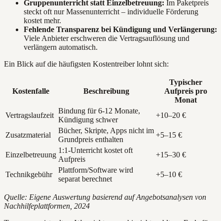
Gruppenunterricht statt Einzelbetreuung:
Im Paketpreis
steckt oft nur Massenunterricht – individuelle Förderung
kostet mehr.
Fehlende Transparenz bei Kündigung und Verlängerung:
Viele Anbieter erschweren die Vertragsauflösung und
verlängern automatisch.
Ein Blick auf die häufigsten Kostentreiber lohnt sich:
Typischer
Kostenfalle
Beschreibung
Aufpreis pro
Monat
Bindung für 6-12 Monate,
Vertragslaufzeit
+10–20 €
Kündigung schwer
Bücher, Skripte, Apps nicht im
Zusatzmaterial
+5–15 €
Grundpreis enthalten
1:1-Unterricht kostet oft
Einzelbetreuung
+15–30 €
Aufpreis
Plattform/Software wird
Technikgebühr
+5–10 €
separat berechnet
Quelle: Eigene Auswertung basierend auf Angebotsanalysen von
Nachhilfeplattformen, 2024