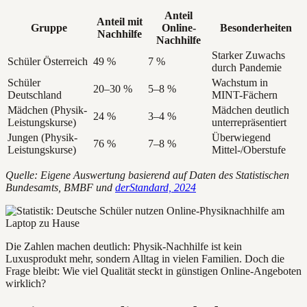
Anteil
Anteil mit
Gruppe
Online-
Besonderheiten
Nachhilfe
Nachhilfe
Starker Zuwachs
Schüler Österreich
49 %
7 %
durch Pandemie
Schüler
Wachstum in
20–30 %
5–8 %
Deutschland
MINT-Fächern
Mädchen (Physik-
Mädchen deutlich
24 %
3–4 %
Leistungskurse)
unterrepräsentiert
Jungen (Physik-
Überwiegend
76 %
7–8 %
Leistungskurse)
Mittel-/Oberstufe
Quelle: Eigene Auswertung basierend auf Daten des Statistischen
Bundesamts, BMBF und
derStandard, 2024
Die Zahlen machen deutlich: Physik-Nachhilfe ist kein
Luxusprodukt mehr, sondern Alltag in vielen Familien. Doch die
Frage bleibt: Wie viel Qualität steckt in günstigen Online-Angeboten
wirklich?