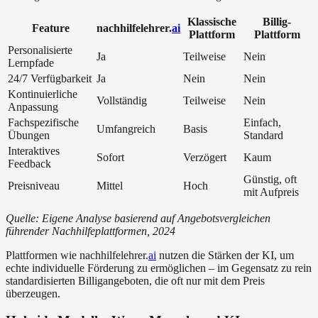
Klassische
Billig-
Feature
nachhilfelehrer.
ai
Plattform
Plattform
Personalisierte
Ja
Teilweise
Nein
Lernpfade
24/7 Verfügbarkeit
Ja
Nein
Nein
Kontinuierliche
Vollständig
Teilweise
Nein
Anpassung
Fachspezifische
Einfach,
Umfangreich
Basis
Übungen
Standard
Interaktives
Sofort
Verzögert
Kaum
Feedback
Günstig, oft
Preisniveau
Mittel
Hoch
mit Aufpreis
Quelle: Eigene Analyse basierend auf Angebotsvergleichen
führender Nachhilfeplattformen, 2024
Plattformen wie nachhilfelehrer.
ai
nutzen die Stärken der KI, um
echte individuelle Förderung zu ermöglichen – im Gegensatz zu rein
standardisierten Billigangeboten, die oft nur mit dem Preis
überzeugen.