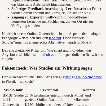
Digitale Plattformen bieten adaptive Übungen, die weit über
das klassische Arbeitsblatt hinausgehen.
Sofortiges Feedback beschleunigt Lernfortschritt:
Fehler
werden direkt erkannt und korrigiert, Frustration sinkt.
Zugang zu Experten weltweit:
Online-Plattformen
vernetzen Lernende mit Fachleuten, die vor Ort nie zur
Verfügung stünden.
Natürlich ersetzt Online-Unterricht nicht alle Aspekte der analogen
Pädagogik – etwa den direkten
Kontakt
. Doch für viele
Schüler*innen ist er eine echte Alternative, gerade in Physik.
Das entscheidende Kriterium: Wie smart und individuell das
Angebot tatsächlich ist – und
ob
es auf die persönlichen Schwächen
eingeht.
Faktencheck: Was Studien zur Wirkung sagen
Der wissenschaftliche Blick: Was bringt
günstige Online-Nachhilfe
in Physik – wirklich?
Studie/Jahr
Erkenntnis
Kontext
BMBF Studie
23 % Leistungssteigerung durch
Mittel- und
2024
gezielte Online-Nachhilfe
Oberstufe
Universität
KI-Nachhilfe besonders effektiv