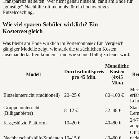
Transparenz ist selten. Wer nicht genau hinsieht, zahlt am Ende für
„günstige“ Nachhilfe oft mehr als für ein hochwertiges
Einzelcoaching.
Wie viel sparen Schüler wirklich? Ein
Kostenvergleich
Was bleibt am Ende wirklich im Portemonnaie? Ein Vergleich
gängiger Modelle zeigt, wie stark die tatsächlichen Kosten
auseinanderklaffen können – und wie schnell billig zu teuer wird.
Monatliche
Durchschnittspreis
Kosten
Modell
Be
pro 45 Min.
(4x45
Min.)
Meis
Einzelunterricht (traditionell)
20–25 €
80–100 €
erfa
Lehr
Gruppenunterricht
Stan
8–12 €
32–48 €
(Billiganbieter)
Lern
24/7
KI-gestützte Plattform
10–20 €
40–80 €
adap
Oft 
Nachbarschaftshilfe/Studenten
10–15 €
40–60 €
päda