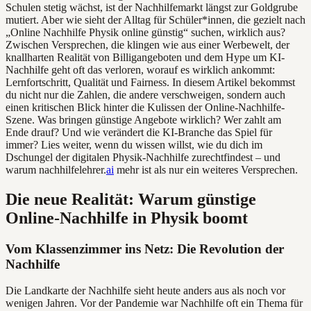
Schulen stetig wächst, ist der Nachhilfemarkt längst zur Goldgrube
mutiert. Aber wie sieht der Alltag für Schüler*innen, die gezielt nach
„Online Nachhilfe Physik online günstig“ suchen, wirklich aus?
Zwischen Versprechen, die klingen wie aus einer Werbewelt, der
knallharten Realität von Billigangeboten und dem Hype um KI-
Nachhilfe geht oft das verloren, worauf es wirklich ankommt:
Lernfortschritt, Qualität und Fairness. In diesem Artikel bekommst
du nicht nur die Zahlen, die andere verschweigen, sondern auch
einen kritischen Blick hinter die Kulissen der Online-Nachhilfe-
Szene. Was bringen günstige Angebote wirklich? Wer zahlt am
Ende drauf? Und wie verändert die KI-Branche das Spiel für
immer? Lies weiter, wenn du wissen willst, wie du dich im
Dschungel der digitalen Physik-Nachhilfe zurechtfindest – und
warum nachhilfelehrer.
ai
mehr ist als nur ein weiteres Versprechen.
Die neue Realität: Warum günstige
Online-Nachhilfe in Physik boomt
Vom Klassenzimmer ins Netz: Die Revolution der
Nachhilfe
Die Landkarte der Nachhilfe sieht heute anders aus als noch vor
wenigen Jahren. Vor der Pandemie war Nachhilfe oft ein Thema für