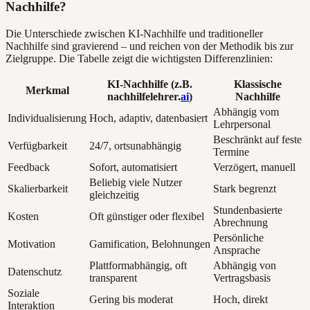
Nachhilfe?
Die Unterschiede zwischen KI-Nachhilfe und traditioneller
Nachhilfe sind gravierend – und reichen von der Methodik bis zur
Zielgruppe. Die Tabelle zeigt die wichtigsten Differenzlinien:
KI-Nachhilfe (z.B.
Klassische
Merkmal
nachhilfelehrer.
ai
)
Nachhilfe
Abhängig vom
Individualisierung
Hoch, adaptiv, datenbasiert
Lehrpersonal
Beschränkt auf feste
Verfügbarkeit
24/7, ortsunabhängig
Termine
Feedback
Sofort, automatisiert
Verzögert, manuell
Beliebig viele Nutzer
Skalierbarkeit
Stark begrenzt
gleichzeitig
Stundenbasierte
Kosten
Oft günstiger oder flexibel
Abrechnung
Persönliche
Motivation
Gamification, Belohnungen
Ansprache
Plattformabhängig, oft
Abhängig von
Datenschutz
transparent
Vertragsbasis
Soziale
Gering bis moderat
Hoch, direkt
Interaktion