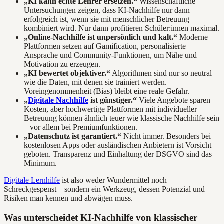
„KI kann echte Lehrer ersetzen.“
Wissenschaftliche
Untersuchungen zeigen, dass KI-Nachhilfe nur dann
erfolgreich ist, wenn sie mit menschlicher Betreuung
kombiniert wird. Nur dann profitieren Schüler:innen maximal.
„Online-Nachhilfe ist unpersönlich und kalt.“
Moderne
Plattformen setzen auf Gamification, personalisierte
Ansprache und Community-Funktionen, um Nähe und
Motivation zu erzeugen.
„KI bewertet objektiver.“
Algorithmen sind nur so neutral
wie die Daten, mit denen sie trainiert werden.
Voreingenommenheit (Bias) bleibt eine reale Gefahr.
„
Digitale Nachhilfe
ist günstiger.“
Viele Angebote sparen
Kosten, aber hochwertige Plattformen mit individueller
Betreuung können ähnlich teuer wie klassische Nachhilfe sein
– vor allem bei Premiumfunktionen.
„Datenschutz ist garantiert.“
Nicht immer. Besonders bei
kostenlosen Apps oder ausländischen Anbietern ist Vorsicht
geboten. Transparenz und Einhaltung der DSGVO sind das
Minimum.
Digitale Lernhilfe
ist also weder Wundermittel noch
Schreckgespenst – sondern ein Werkzeug, dessen Potenzial und
Risiken man kennen und abwägen muss.
Was unterscheidet KI-Nachhilfe von klassischer