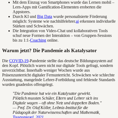
Mit dem Einzug von Smartphones wurde das Lernen mobil –
Lern-Apps mit Gamification-Elementen eroberten die
Appstores.
Durch KI und
Big Data
wurde personalisierte Förderung
möglich: Systeme wie nachhilfelehrer.
ai
erkennen individuelle
Stärken und Schwächen.
Die Integration von Video-Chat und kollaborativen Tools
schuf neue Formen der Interaktion – von Gruppen-Sessions
bis zu 1:1-
Coaching
online.
Warum jetzt? Die Pandemie als Katalysator
Die
COVID-19
-Pandemie stellte das deutsche Bildungssystem auf
den Kopf. Plötzlich waren nicht nur digitale Tools gefragt, sondern
unverzichtbar. Innerhalb weniger Wochen wurde aus
Präsenzunterricht digitaler Fernunterricht. Schwächen wie schlechte
Ausstattung, mangelnde Lehrer-Fortbildung und fehlende Standards
wurden gnadenlos offengelegt.
"Die Pandemie hat wie ein Katalysator gewirkt.
Plötzlich mussten Schüler, Eltern und Lehrer sich ins
Digitale wagen – oft ohne Netz und doppelten Boden."
— Prof. Dr. Olaf Köller, Leibniz-Institut für die
Pädagogik der Naturwissenschaften und Mathematik,
Tagesspiegel, 2021