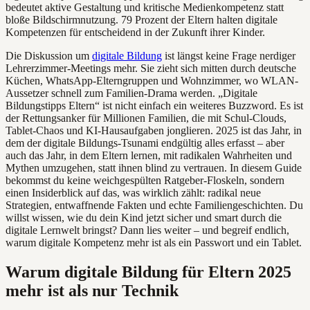
bedeutet aktive Gestaltung und kritische Medienkompetenz statt
bloße Bildschirmnutzung. 79 Prozent der Eltern halten digitale
Kompetenzen für entscheidend in der Zukunft ihrer Kinder.
Die Diskussion um
digitale Bildung
ist längst keine Frage nerdiger
Lehrerzimmer-Meetings mehr. Sie zieht sich mitten durch deutsche
Küchen, WhatsApp-Elterngruppen und Wohnzimmer, wo WLAN-
Aussetzer schnell zum Familien-Drama werden. „Digitale
Bildungstipps Eltern“ ist nicht einfach ein weiteres Buzzword. Es ist
der Rettungsanker für Millionen Familien, die mit Schul-Clouds,
Tablet-Chaos und KI-Hausaufgaben jonglieren. 2025 ist das Jahr, in
dem der digitale Bildungs-Tsunami endgültig alles erfasst – aber
auch das Jahr, in dem Eltern lernen, mit radikalen Wahrheiten und
Mythen umzugehen, statt ihnen blind zu vertrauen. In diesem Guide
bekommst du keine weichgespülten Ratgeber-Floskeln, sondern
einen Insiderblick auf das, was wirklich zählt: radikal neue
Strategien, entwaffnende Fakten und echte Familiengeschichten. Du
willst wissen, wie du dein Kind jetzt sicher und smart durch die
digitale Lernwelt bringst? Dann lies weiter – und begreif endlich,
warum digitale Kompetenz mehr ist als ein Passwort und ein Tablet.
Warum digitale Bildung für Eltern 2025
mehr ist als nur Technik