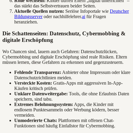
Rolle wechseln:
Kinder dürfen Eltern „digital unterrichten“ –
das stärkt das Selbstvertrauen beider Seiten.
Aktuelle Quellen nutzen:
Seriöse Infoportale wie
Deutscher
Bildungsserver
oder nachhilfelehrer.
ai
für Fragen
heranziehen.
Die Schattenseiten: Datenschutz, Cybermobbing &
digitale Erschöpfung
Wo Chancen sind, lauern auch Gefahren: Datenschutzlücken,
Cybermobbing und digitale Erschöpfung sind reale Risiken. Eltern
müssen lernen, diese Gefahren zu erkennen und gegenzusteuern.
Fehlende Transparenz:
Anbieter ohne Impressum oder klare
Datenschutzrichtlinien meiden.
Versteckte Kosten:
Gratis-Apps mit aggressiven In-App-
Käufen kritisch prüfen.
Unklare Datenweitergabe:
Tools, die ohne Erlaubnis Daten
speichern, sind tabu.
Extremes Belohnungssystem:
Apps, die Kinder mit
endlosem Punktesammeln oder Werbung ködern, besser
vermeiden.
Unmoderierte Chats:
Plattformen mit offenen Chat-
Funktionen sind häufig Einfallstor für Cybermobbing.