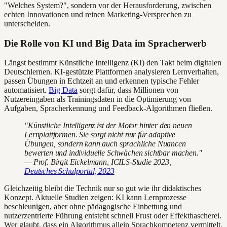
"Welches System?", sondern vor der Herausforderung, zwischen
echten Innovationen und reinen Marketing-Versprechen zu
unterscheiden.
Die Rolle von KI und Big Data im Spracherwerb
Längst bestimmt Künstliche Intelligenz (KI) den Takt beim digitalen
Deutschlernen. KI-gestützte Plattformen analysieren Lernverhalten,
passen Übungen in Echtzeit an und erkennen typische Fehler
automatisiert.
Big Data
sorgt dafür, dass Millionen von
Nutzereingaben als Trainingsdaten in die Optimierung von
Aufgaben, Spracherkennung und Feedback-Algorithmen fließen.
"Künstliche Intelligenz ist der Motor hinter den neuen
Lernplattformen. Sie sorgt nicht nur für adaptive
Übungen, sondern kann auch sprachliche Nuancen
bewerten und individuelle Schwächen sichtbar machen."
— Prof. Birgit Eickelmann, ICILS-Studie 2023,
Deutsches Schulportal, 2023
Gleichzeitig bleibt die Technik nur so gut wie ihr didaktisches
Konzept. Aktuelle Studien zeigen: KI kann Lernprozesse
beschleunigen, aber ohne pädagogische Einbettung und
nutzerzentrierte Führung entsteht schnell Frust oder Effekthascherei.
Wer glaubt, dass ein Algorithmus allein Sprachkompetenz vermittelt,