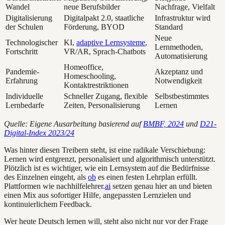
Wandel
neue Berufsbilder
Nachfrage, Vielfalt
Digitalisierung
Digitalpakt 2.0, staatliche
Infrastruktur wird
der Schulen
Förderung, BYOD
Standard
Neue
Technologischer
KI,
adaptive Lernsysteme
,
Lernmethoden,
Fortschritt
VR/AR, Sprach-Chatbots
Automatisierung
Homeoffice,
Pandemie-
Akzeptanz und
Homeschooling,
Erfahrung
Notwendigkeit
Kontaktrestriktionen
Individuelle
Schneller Zugang, flexible
Selbstbestimmtes
Lernbedarfe
Zeiten, Personalisierung
Lernen
Quelle: Eigene Ausarbeitung basierend auf
BMBF, 2024
und
D21-
Digital-Index 2023/24
Was hinter diesen Treibern steht, ist eine radikale Verschiebung:
Lernen wird entgrenzt, personalisiert und algorithmisch unterstützt.
Plötzlich ist es wichtiger, wie ein Lernsystem auf die Bedürfnisse
des Einzelnen eingeht, als
ob
es einen festen Lehrplan erfüllt.
Plattformen wie nachhilfelehrer.
ai
setzen genau hier an und bieten
einen Mix aus sofortiger Hilfe, angepassten Lernzielen und
kontinuierlichem Feedback.
Wer heute Deutsch lernen will, steht also nicht nur vor der Frage