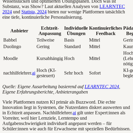
Wissenslücken und optimierten Übungsplänen. Doch was ist
Substanz, was Show? Laut aktuellen Analysen von
LEARNTEC
2024
und
Statista, 2024
bieten nur wenige Plattformen tatsächlich
eine tiefe, kontinuierliche Personalisierung.
Echtzeit-
Individuelle
Kontinuierliches
Päda
Anbieter
Anpassung
Übungen
Feedback
Beg
Babbel
Teilweise
Basis
Mittel
Geri
Duolingo
Gering
Standard
Mittel
Kau
Hoc
Moodle
Kursabhängig
Hoch
Mittel
(Lehr
nötig
Hoch (KI-
KI-ge
nachhilfelehrer.
ai
Sehr hoch
Sofort
gesteuert)
begle
Quelle: Eigene Ausarbeitung basierend auf
LEARNTEC 2024
,
Eigene Erfahrungsberichte, Anbieterangaben
Viele Plattformen nutzen KI primär als Buzzword. Die echte
Innovation liegt in Systemen, die Nutzerdaten diskret auswerten und
in Echtzeit anpassen. Nachhilfelehrer.
ai
gilt unter Expert:innen als
Vorreiter, weil hier Lernziele, Lerntempo und
Aufgabenschwierigkeit individuell angepasst werden – für
Schüler:innen wie auch für Erwachsene mit speziellen Bedürfnissen.