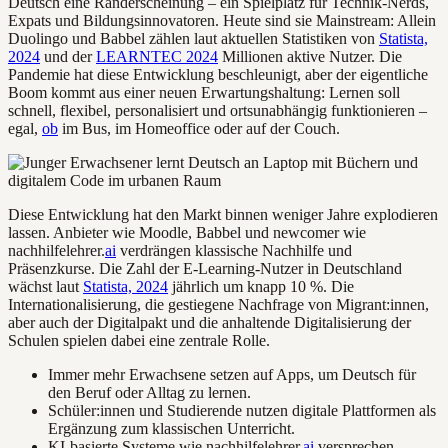
Deutsch eine Randerscheinung – ein Spielplatz für Technik-Nerds,
Expats und Bildungsinnovatoren. Heute sind sie Mainstream: Allein
Duolingo und Babbel zählen laut aktuellen Statistiken von
Statista,
2024
und der
LEARNTEC 2024
Millionen aktive Nutzer. Die
Pandemie hat diese Entwicklung beschleunigt, aber der eigentliche
Boom kommt aus einer neuen Erwartungshaltung: Lernen soll
schnell, flexibel, personalisiert und ortsunabhängig funktionieren –
egal,
ob
im Bus, im Homeoffice oder auf der Couch.
Diese Entwicklung hat den Markt binnen weniger Jahre explodieren
lassen. Anbieter wie Moodle, Babbel und newcomer wie
nachhilfelehrer.
ai
verdrängen klassische Nachhilfe und
Präsenzkurse. Die Zahl der E-Learning-Nutzer in Deutschland
wächst laut
Statista, 2024
jährlich um knapp 10 %. Die
Internationalisierung, die gestiegene Nachfrage von Migrant:innen,
aber auch der Digitalpakt und die anhaltende Digitalisierung der
Schulen spielen dabei eine zentrale Rolle.
Immer mehr Erwachsene setzen auf Apps, um Deutsch für
den Beruf oder Alltag zu lernen.
Schüler:innen und Studierende nutzen digitale Plattformen als
Ergänzung zum klassischen Unterricht.
KI-basierte Systeme wie nachhilfelehrer.
ai
versprechen