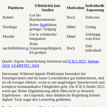
Effektivität laut
Individuelle
Plattform
Motivation
Studien
Anpassung
Gut bei
Babbel
Hoch
Teilweise
Basiskenntnissen
Hoher
Spa
ßfaktor,
Duolingo
Mittel
Gering
geringer Tiefgang
Gut in schulischer
Abhängig
Moodle
Mittel
Integration
vom Kurs
Hohe
Sehr
nachhilfelehrer.
ai
Anpassungsfähigkeit,
Hoch
individuell
KI-gestützt
Quelle: Eigene Ausarbeitung basierend auf
ICILS 2023
,
Statista,
2024
,
LEARNTEC 2024
Interessant: Während digitale Plattformen besonders bei
Einsteiger:innen und für kurze Lerneinheiten gut funktionieren, sind
sie oft weniger effektiv, wenn es um langfristigen Spracherwerb und
komplexe kommunikative Fähigkeiten geht. Die ICILS-Studie 2023
warnt gar: Reine Digitalisierung allein führt nicht zu besseren
Ergebnissen – im Gegenteil, ohne didaktische Begleitung können
digitale Tools sogar den Lernerfolg gefährden.