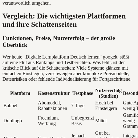
verantwortlich umgehen.
Vergleich: Die wichtigsten Plattformen
und ihre Schattenseiten
Funktionen, Preise, Nutzererfolg – der große
Überblick
Wer heute „Digitale Lernplattform Deutsch lernen“ googelt, stößt
auf eine Flut aus Rankings und Testberichten. Was fehlt, ist der
kritische Blick auf die Schattenseiten: Viele Systeme glänzen mit
einfachen Einstiegen, verschweigen aber komplexe Preismodelle,
Datenrisiken oder fehlende Individualisierung für Fortgeschrittene.
Nutzererfolg
Plattform
Kostenstruktur
Testphase
Besond
(Studien)
Abomodell,
Hoch bei
Gute A
Babbel
7 Tage
Rabattaktionen
Einsteigern
wenig 
Gamific
Freemium,
Unbegrenzt
Duolingo
Mittel
wenig
Werbung
Basis
Gramma
Gut bei
Je nach
Integrat