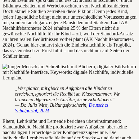
Seit Jahrzehnten spukt das Bild des „Durchschnittsschülers“ durch
Bildungsdebatten und Werbebroschüren von Nachhilfeanbietern.
Doch aktuelle Studien zerreißen diese Fiktion: Denn jedes Kind,
jede:r Jugendliche bringt nicht nur unterschiedliche Voraussetzungen
mit, sondern auch ganz eigene Baustellen und Stärken. Laut AK
Nachhilfebarometer 2024 erhalten 25 % der Eltern nicht die
gewünschte Nachhilfe für ihr Kind – oft, weil der Standard-Ansatz
an ihren realen Bedürfnissen vorbei plant (AK Nachhilfebarometer,
2024). Genau hier entlarvt sich die Einheitsnachhilfe als Trugbild,
das systematisch zu Frust führt – und das nicht nur auf Seiten der
Schüler:innen.
„Wer glaubt, mit gleichen Aufgaben alle Kinder zu
erreichen, ignoriert die Realität im Klassenzimmer. Wir
brauchen differenzierte Ansätze, keine Schablonen.“
— Dr. Julia Witte, Bildungsforscherin,
Deutsches
Schulportal, 2024
Eltern, Lehrkräfte und Lernende berichten übereinstimmend:
Standardisierte Nachhilfe produziert zwar Aufgaben, aber keine
nachhaltigen Lernerfolge oder Kompetenzzugewinne. Die
individuelle Lernbiografie bleibt auf der Strecke – und damit auch