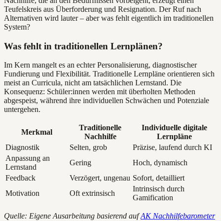
Nachhilfe, die an den Bedürfnissen vorbeigeht, erzeugt einen
Teufelskreis aus Überforderung und Resignation. Der Ruf nach
Alternativen wird lauter – aber was fehlt eigentlich im traditionellen
System?
Was fehlt in traditionellen Lernplänen?
Im Kern mangelt es an echter Personalisierung, diagnostischer
Fundierung und Flexibilität. Traditionelle Lernpläne orientieren sich
meist an Curricula, nicht am tatsächlichen Lernstand. Die
Konsequenz: Schüler:innen werden mit überholten Methoden
abgespeist, während ihre individuellen Schwächen und Potenziale
untergehen.
Traditionelle
Individuelle digitale
Merkmal
Nachhilfe
Lernpläne
Diagnostik
Selten, grob
Präzise, laufend durch KI
Anpassung an
Gering
Hoch, dynamisch
Lernstand
Feedback
Verzögert, ungenau
Sofort, detailliert
Intrinsisch durch
Motivation
Oft extrinsisch
Gamification
Quelle: Eigene Ausarbeitung basierend auf
AK Nachhilfebarometer