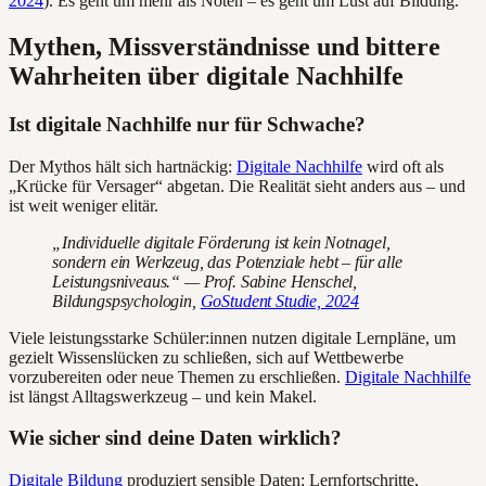
2024
). Es geht um mehr als Noten – es geht um Lust auf Bildung.
Mythen, Missverständnisse und bittere
Wahrheiten über digitale Nachhilfe
Ist digitale Nachhilfe nur für Schwache?
Der Mythos hält sich hartnäckig:
Digitale Nachhilfe
wird oft als
„Krücke für Versager“ abgetan. Die Realität sieht anders aus – und
ist weit weniger elitär.
„Individuelle digitale Förderung ist kein Notnagel,
sondern ein Werkzeug, das Potenziale hebt – für alle
Leistungsniveaus.“ — Prof. Sabine Henschel,
Bildungspsychologin,
GoStudent Studie, 2024
Viele leistungsstarke Schüler:innen nutzen digitale Lernpläne, um
gezielt Wissenslücken zu schließen, sich auf Wettbewerbe
vorzubereiten oder neue Themen zu erschließen.
Digitale Nachhilfe
ist längst Alltagswerkzeug – und kein Makel.
Wie sicher sind deine Daten wirklich?
Digitale Bildung
produziert sensible Daten: Lernfortschritte,