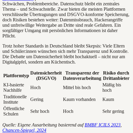
Schwächen, Problembereiche. Datenschutz bleibt ein zentrales
Thema – und Schwachstelle. Zwar bieten die meisten Plattformen
verschlüsselte Übertragungen und DSGVO-konforme Speicherung,
doch Risiken bestehen weiter: Datenmissbrauch, Hackerangriffe
und unfreiwillige Weitergabe an Dritte sind reale Gefahren. Ein
sorgfältiger Umgang mit persönlichen Informationen ist daher
Pflicht.
Trotz hoher Standards in Deutschland bleibt Skepsis: Viele Eltern
und Schüler:innen wünschen sich mehr Transparenz und Kontrolle.
Die Debatte um Datensicherheit bleibt hochaktuell – nicht nur am
Digitalgipfel, sondern am Küchentisch.
Datensicherheit
Transparenz der
Risiko durch
Plattformtyp
(DSGVO)
Datenverarbeitung
Drittanbieter
KI-basierte
Mäßig bis
Hoch
Mittel bis hoch
Nachhilfe
hoch
Traditionelle
Gering
Kaum vorhanden
Kaum
Institute
Öffentliche
Sehr hoch
Hoch
Sehr gering
Schulen
Quelle: Eigene Ausarbeitung basierend auf
BMBF ICILS 2023
,
Chancen-Spiegel, 2024