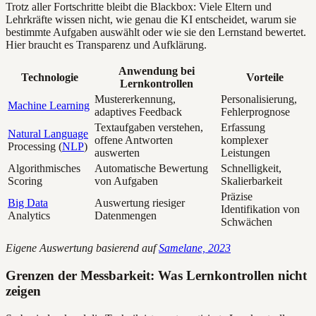
Trotz aller Fortschritte bleibt die Blackbox: Viele Eltern und
Lehrkräfte wissen nicht, wie genau die KI entscheidet, warum sie
bestimmte Aufgaben auswählt oder wie sie den Lernstand bewertet.
Hier braucht es Transparenz und Aufklärung.
Anwendung bei
Technologie
Vorteile
Lernkontrollen
Mustererkennung,
Personalisierung,
Machine Learning
adaptives Feedback
Fehlerprognose
Textaufgaben verstehen,
Erfassung
Natural Language
offene Antworten
komplexer
Processing (
NLP
)
auswerten
Leistungen
Algorithmisches
Automatische Bewertung
Schnelligkeit,
Scoring
von Aufgaben
Skalierbarkeit
Präzise
Big Data
Auswertung riesiger
Identifikation von
Analytics
Datenmengen
Schwächen
Eigene Auswertung basierend auf
Samelane, 2023
Grenzen der Messbarkeit: Was Lernkontrollen nicht
zeigen