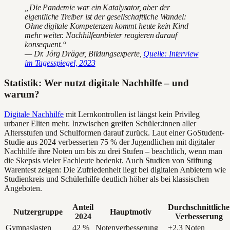
„Die Pandemie war ein Katalysator, aber der
eigentliche Treiber ist der gesellschaftliche Wandel:
Ohne digitale Kompetenzen kommt heute kein Kind
mehr weiter. Nachhilfeanbieter reagieren darauf
konsequent.“
— Dr. Jörg Dräger, Bildungsexperte,
Quelle: Interview
im Tagesspiegel, 2023
Statistik: Wer nutzt digitale Nachhilfe – und
warum?
Digitale Nachhilfe
mit Lernkontrollen ist längst kein Privileg
urbaner Eliten mehr. Inzwischen greifen Schüler:innen aller
Altersstufen und Schulformen darauf zurück. Laut einer GoStudent-
Studie aus 2024 verbesserten 75 % der Jugendlichen mit digitaler
Nachhilfe ihre Noten um bis zu drei Stufen – beachtlich, wenn man
die Skepsis vieler Fachleute bedenkt. Auch Studien von Stiftung
Warentest zeigen: Die Zufriedenheit liegt bei digitalen Anbietern wie
Studienkreis und Schülerhilfe deutlich höher als bei klassischen
Angeboten.
Anteil
Durchschnittliche
Nutzergruppe
Hauptmotiv
2024
Verbesserung
Gymnasiasten
42 %
Notenverbesserung
+2,3 Noten