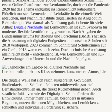
passiert. Schon Anfang der 2000er experimentieren Schulen mit
ersten Online-Plattformen zur Lernkontrolle, doch erst die Pandemie
2020 hat das Thema endgültig ins Rampenlicht katapultiert.
Plötzlich mussten Lernende und Lehrkräfte in die virtuelle Welt
abtauchen, und Nachhilfeinstitute digitalisierten ihr Angebot im
Rekordtempo. Was damals als Notlösung galt, ist heute für viele
Alltag:
Digitale Nachhilfe
mit Lernkontrollen ist zum Synonym für
moderne, flexible Lernförderung geworden. Nach Angaben des
Bundesministeriums für Bildung und Forschung (BMBF) hat sich
die Ausstattung mit digitalen Endgeräten an deutschen Schulen seit
2018 verdoppelt. 2023 kommen im Schnitt fünf Schüler:innen auf
ein Gerät, 2018 waren es noch zehn. Doch technische Ausrüstung
allein reicht nicht – entscheidend ist, wie Lernkontrollen und KI-
Anwendungen den Unterricht und die Nachhilfe prägen.
Die digitale Welle hat sich rasch ausgebreitet. GoStudent,
Studienkreis und Schülerhilfe bieten mittlerweile „smarte“
Lernstandskontrollen an, die direkt Rückmeldung geben. Auch
staatliche Initiativen wie der Digitalpakt Schule fördern die
Entwicklung. Immer mehr Familien, besonders in urbanen
Regionen, nutzen die neuen Möglichkeiten, um Lernlücken zu
schließen und individuelle Förderung zu sichern.