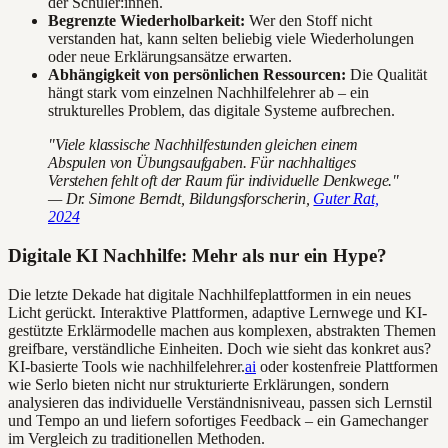
der Schüler:innen.
Begrenzte Wiederholbarkeit:
Wer den Stoff nicht
verstanden hat, kann selten beliebig viele Wiederholungen
oder neue Erklärungsansätze erwarten.
Abhängigkeit von persönlichen Ressourcen:
Die Qualität
hängt stark vom einzelnen Nachhilfelehrer ab – ein
strukturelles Problem, das digitale Systeme aufbrechen.
"Viele klassische Nachhilfestunden gleichen einem
Abspulen von Übungsaufgaben. Für nachhaltiges
Verstehen fehlt oft der Raum für individuelle Denkwege."
— Dr. Simone Berndt, Bildungsforscherin,
Guter Rat,
2024
Digitale KI Nachhilfe: Mehr als nur ein Hype?
Die letzte Dekade hat digitale Nachhilfeplattformen in ein neues
Licht gerückt. Interaktive Plattformen, adaptive Lernwege und KI-
gestützte Erklärmodelle machen aus komplexen, abstrakten Themen
greifbare, verständliche Einheiten. Doch wie sieht das konkret aus?
KI-basierte Tools wie nachhilfelehrer.
ai
oder kostenfreie Plattformen
wie Serlo bieten nicht nur strukturierte Erklärungen, sondern
analysieren das individuelle Verständnisniveau, passen sich Lernstil
und Tempo an und liefern sofortiges Feedback – ein Gamechanger
im Vergleich zu traditionellen Methoden.