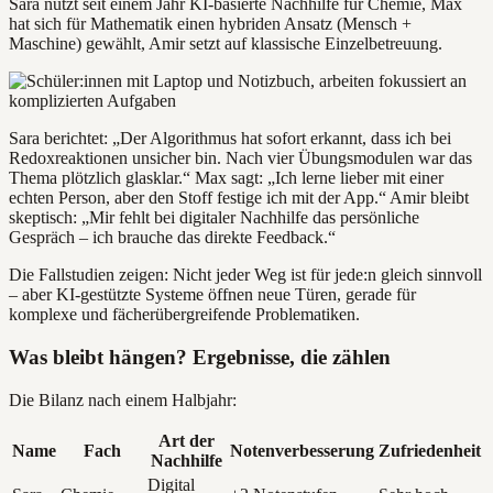
Sara nutzt seit einem Jahr KI-basierte Nachhilfe für Chemie, Max
hat sich für Mathematik einen hybriden Ansatz (Mensch +
Maschine) gewählt, Amir setzt auf klassische Einzelbetreuung.
Sara berichtet: „Der Algorithmus hat sofort erkannt, dass ich bei
Redoxreaktionen unsicher bin. Nach vier Übungsmodulen war das
Thema plötzlich glasklar.“ Max sagt: „Ich lerne lieber mit einer
echten Person, aber den Stoff festige ich mit der App.“ Amir bleibt
skeptisch: „Mir fehlt bei digitaler Nachhilfe das persönliche
Gespräch – ich brauche das direkte Feedback.“
Die Fallstudien zeigen: Nicht jeder Weg ist für jede:n gleich sinnvoll
– aber KI-gestützte Systeme öffnen neue Türen, gerade für
komplexe und fächerübergreifende Problematiken.
Was bleibt hängen? Ergebnisse, die zählen
Die Bilanz nach einem Halbjahr:
Art der
Name
Fach
Notenverbesserung
Zufriedenheit
Nachhilfe
Digital