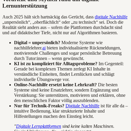
Lernunterstützung
Auch 2025 hält sich hartnäckig das Gerücht, dass
digitale Nachhilfe
„unpersönlich“, „oberflächlich“ oder „zu technisch“ sei. Doch die
Realität sieht anders aus – sofern die Plattformen durchdacht sind
und auf didaktischer Tiefe, nicht nur auf Algorithmen basieren.
Digital = unpersönlich?
Moderne Systeme wie
nachhilfelehrer.
ai
bieten individualisierte Rückmeldungen,
motivierende Challenges und sogar persönliche Betreuung
durch Tutor:innen – wenn gewünscht.
KI ist zu kompliziert für Alltagsprobleme?
Im Gegenteil:
Gerade bei komplexen Themen zerlegt KI Inhalte in
verständliche Einheiten, findet Lernlücken und schlägt
individuelle Übungswege vor.
Online-Nachhilfe ersetzt keine Lehrkraft?
Die besten
Systeme sind keine Ersatzlehrer, sondern Ergänzung und
Verstärkung: Sie unterstützen, motivieren und erklären, ohne
den menschlichen Faktor völlig auszublenden.
Nur für Technik-Freaks?
Digitale Nachhilfe
ist für alle da –
intuitive Bedienung, klar strukturierte Inhalte und
Hilfestellungen machen den Einstieg leicht.
"
Digitale Lernplattformen
sind keine kalten Maschinen.