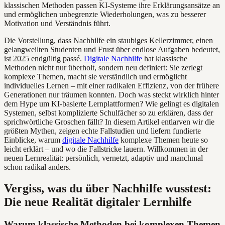
klassischen Methoden passen KI-Systeme ihre Erklärungsansätze an
und ermöglichen unbegrenzte Wiederholungen, was zu besserer
Motivation und Verständnis führt.
Die Vorstellung, dass Nachhilfe ein staubiges Kellerzimmer, einen
gelangweilten Studenten und Frust über endlose Aufgaben bedeutet,
ist 2025 endgültig passé.
Digitale Nachhilfe
hat klassische
Methoden nicht nur überholt, sondern neu definiert: Sie zerlegt
komplexe Themen, macht sie verständlich und ermöglicht
individuelles Lernen – mit einer radikalen Effizienz, von der frühere
Generationen nur träumen konnten. Doch was steckt wirklich hinter
dem Hype um KI-basierte Lernplattformen? Wie gelingt es digitalen
Systemen, selbst komplizierte Schulfächer so zu erklären, dass der
sprichwörtliche Groschen fällt? In diesem Artikel entlarven wir die
größten Mythen, zeigen echte Fallstudien und liefern fundierte
Einblicke, warum
digitale Nachhilfe
komplexe Themen heute so
leicht erklärt – und wo die Fallstricke lauern. Willkommen in der
neuen Lernrealität: persönlich, vernetzt, adaptiv und manchmal
schon radikal anders.
Vergiss, was du über Nachhilfe wusstest:
Die neue Realität digitaler Lernhilfe
Warum klassische Methoden bei komplexen Themen