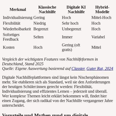
Klassische
Digitale KI
Hybrid-
Merkmal
Nachhilfe
Nachhilfe
Modelle
Individualisierung
Gering
Hoch
Mittel-Hoch
Flexibilität
Niedrig
Sehr hoch
Hoch
Wiederholbarkeit
Begrenzt
Unbegrenzt
Hoch
Sofortiges
Selten
Immer
Variabel
Feedback
Gering (oft
Kosten
Hoch
Mittel
gratis)
Vergleich der wichtigsten Features von Nachhilfeformen in
Deutschland, Stand 2025
Quelle: Eigene Auswertung basierend auf
Classter
,
Guter Rat, 2024
Digitale Nachhilfeplattformen sind längst kein Nischenphänomen
mehr. Sie etablieren sich als Standard, weil sie den Anforderungen
der heutigen Schüler:innen gerecht werden: Flexibilität,
Individualisierung und effizientes Lernen – jederzeit und überall.
Wer komplexe Themen leicht erklärt bekommen will, findet hier
einen Zugang, der sich radikal von der Nachhilfe vergangener Jahre
unterscheidet.
Vorurteile und Mythen rund um digitale