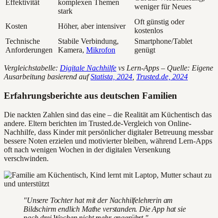
Effektivität
komplexen Themen
weniger für Neues
stark
Oft günstig oder
Kosten
Höher, aber intensiver
kostenlos
Technische
Stabile Verbindung,
Smartphone/Tablet
Anforderungen
Kamera,
Mikrofon
genügt
Vergleichstabelle:
Digitale Nachhilfe
vs Lern-Apps – Quelle: Eigene
Ausarbeitung basierend auf
Statista, 2024
,
Trusted.de, 2024
Erfahrungsberichte aus deutschen Familien
Die nackten Zahlen sind das eine – die Realität am Küchentisch das
andere. Eltern berichten im Trusted.de-Vergleich von Online-
Nachhilfe, dass Kinder mit persönlicher digitaler Betreuung messbar
bessere Noten erzielen und motivierter bleiben, während Lern-Apps
oft nach wenigen Wochen in der digitalen Versenkung
verschwinden.
"Unsere Tochter hat mit der Nachhilfelehrerin am
Bildschirm endlich Mathe verstanden. Die App hat sie
nach drei Wochen nicht mehr angerührt."