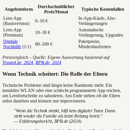
Durchschnittlicher
Angebotsform
Typische Kostenfallen
Preis/Monat
Lern-App
In-App-Käufe, Abo-
0–10 €
(Basisversion)
Verlängerungen
Lern-App
Automatische
10–30 €
(Premium)
Verlängerung, Upgrades
Digitale
Paketpreise,
80–200 €
Nachhilfe
(1:1)
Mindestlaufzeiten
Preisvergleich – Quelle: Eigene Auswertung basierend auf
Trusted.de, 2024
,
BPB.de, 2024
Wenn Technik scheitert: Die Rolle der Eltern
Technische Probleme sind längst keine Randnotiz mehr. Ein
instabiles WLAN oder eine schlecht programmierte App reichen,
um Lernfortschritte zu sabotieren. Am Ende stehen oft die Eltern
ratlos daneben und können nur improvisieren.
"Wenn die Technik streikt, hilft kein digitaler Tutor. Dann
steht wieder die Familie als letzte Rettung bereit."
— Erfahrungsbericht, BPB.de (2024)