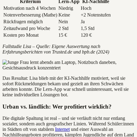
Kriterium
Lern-App
KI-Nachhilfe
Motivation nach 4 Wochen
Niedrig
Hoch
Notenverbesserung (Mathe)
Keine
+2 Notenstufen
Rückfragen möglich
Nein
Ja
Zeitaufwand pro Woche
2 Std
1,5 Std
Kosten pro Monat
15 €
120 €
Fallstudie Lisa – Quelle: Eigene Auswertung nach
Erfahrungsberichten von Trusted.de und bpb.de (2024)
Das Resultat: Lisa blieb mit der KI-Nachhilfe motiviert, weil sie
sofort Rückmeldungen bekam und gezielt an ihren Schwächen
arbeiten konnte. Die Lern-App war schnell uninteressant, weil sie
keine individuellen Lösungen bot.
Urban vs. ländlich: Wer profitiert wirklich?
Die digitale Spaltung ist real – und sie verläuft nicht nur entlang
sozialer, sondern auch geografischer Linien. Während Schüler:innen
in Städten oft von stabilem
Internet
und einer Auswahl an
Nachhilfeangeboten profitieren, kämpfen Jugendliche auf dem Land