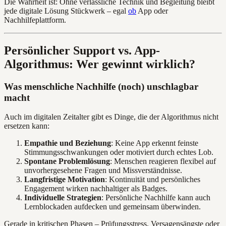
Die Wahrheit ist: Ohne verlässliche Technik und Begleitung bleibt
jede digitale Lösung Stückwerk – egal
ob
App oder
Nachhilfeplattform.
Persönlicher Support vs. App-
Algorithmus: Wer gewinnt wirklich?
Was menschliche Nachhilfe (noch) unschlagbar
macht
Auch im digitalen Zeitalter gibt es Dinge, die der Algorithmus nicht
ersetzen kann:
Empathie und Beziehung
: Keine App erkennt feinste
Stimmungsschwankungen oder motiviert durch echtes Lob.
Spontane Problemlösung
: Menschen reagieren flexibel auf
unvorhergesehene Fragen und Missverständnisse.
Langfristige Motivation
: Kontinuität und persönliches
Engagement wirken nachhaltiger als Badges.
Individuelle Strategien
: Persönliche Nachhilfe kann auch
Lernblockaden aufdecken und gemeinsam überwinden.
Gerade in kritischen Phasen – Prüfungsstress, Versagensängste oder