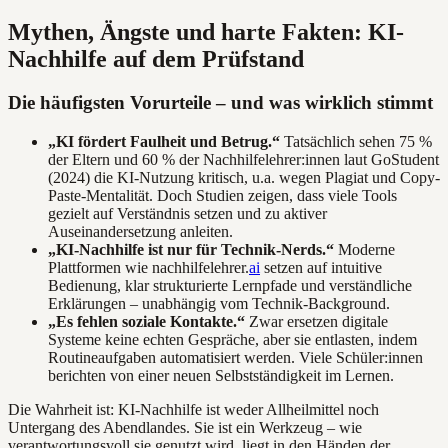
Mythen, Ängste und harte Fakten: KI-
Nachhilfe auf dem Prüfstand
Die häufigsten Vorurteile – und was wirklich stimmt
„KI fördert Faulheit und Betrug.“
Tatsächlich sehen 75 %
der Eltern und 60 % der Nachhilfelehrer:innen laut GoStudent
(2024) die KI-Nutzung kritisch, u.a. wegen Plagiat und Copy-
Paste-Mentalität. Doch Studien zeigen, dass viele Tools
gezielt auf Verständnis setzen und zu aktiver
Auseinandersetzung anleiten.
„KI-Nachhilfe ist nur für Technik-Nerds.“
Moderne
Plattformen wie nachhilfelehrer.
ai
setzen auf intuitive
Bedienung, klar strukturierte Lernpfade und verständliche
Erklärungen – unabhängig vom Technik-Background.
„Es fehlen soziale Kontakte.“
Zwar ersetzen digitale
Systeme keine echten Gespräche, aber sie entlasten, indem
Routineaufgaben automatisiert werden. Viele Schüler:innen
berichten von einer neuen Selbstständigkeit im Lernen.
Die Wahrheit ist: KI-Nachhilfe ist weder Allheilmittel noch
Untergang des Abendlandes. Sie ist ein Werkzeug – wie
verantwortungsvoll sie genutzt wird, liegt in den Händen der