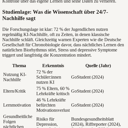
Kontrolle über das eigene Lernen und seine Daten zu verlieren.
Studienlage: Was die Wissenschaft über 24/7-
Nachhilfe sagt
Die Forschungslage ist klar: 72 % der Jugendlichen nutzen
regelmäßig KI-Nachhilfe, oft zu Zeiten, in denen klassische
Nachhilfe schläft. Gleichzeitig warnen Experten wie die Deutsche
Gesellschaft für Chronobiologie davor, dass nächtliches Lernen den
natürlichen Biorhythmus stört, Stress und depressive Symptome
triggert und langfristig die Konzentration mindert.
Thema
Erkenntnis
Quelle (Jahr)
72 % der
Nutzung KI-
Schüler:innen
GoStudent (2024)
Nachhilfe
nutzen KI
75 % Eltern, 60 %
Eltern/Kritik
GoStudent (2024)
Lehrkräfte kritisch
46 % Lehrkräfte
Lernmotivation
befürchten
GoStudent (2024)
Motivationsverlust
Gesundheitliche
Risiko für
Bundesgesundheitsblatt
Folgen
Depression,
(2024), Riffreporter (2024),
nächtlichen