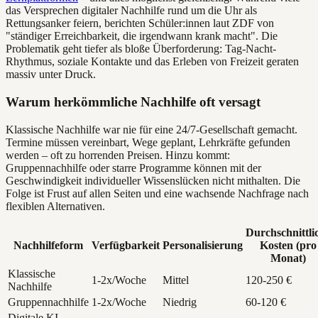
das Versprechen digitaler Nachhilfe rund um die Uhr als
Rettungsanker feiern, berichten Schüler:innen laut ZDF von
"ständiger Erreichbarkeit, die irgendwann krank macht". Die
Problematik geht tiefer als bloße Überforderung: Tag-Nacht-
Rhythmus, soziale Kontakte und das Erleben von Freizeit geraten
massiv unter Druck.
Warum herkömmliche Nachhilfe oft versagt
Klassische Nachhilfe war nie für eine 24/7-Gesellschaft gemacht.
Termine müssen vereinbart, Wege geplant, Lehrkräfte gefunden
werden – oft zu horrenden Preisen. Hinzu kommt:
Gruppennachhilfe oder starre Programme können mit der
Geschwindigkeit individueller Wissenslücken nicht mithalten. Die
Folge ist Frust auf allen Seiten und eine wachsende Nachfrage nach
flexiblen Alternativen.
Durchschnittli
Nachhilfeform
Verfügbarkeit
Personalisierung
Kosten (pro
Monat)
Klassische
1-2x/Woche
Mittel
120-250 €
Nachhilfe
Gruppennachhilfe
1-2x/Woche
Niedrig
60-120 €
Digitale KI-