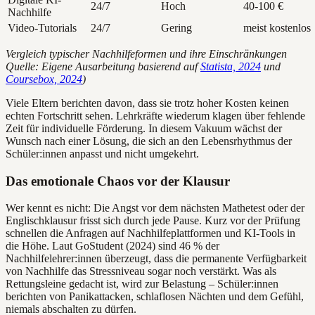
24/7
Hoch
40-100 €
Nachhilfe
Video-Tutorials
24/7
Gering
meist kostenlos
Vergleich typischer Nachhilfeformen und ihre Einschränkungen
Quelle: Eigene Ausarbeitung basierend auf
Statista, 2024
und
Coursebox, 2024
)
Viele Eltern berichten davon, dass sie trotz hoher Kosten keinen
echten Fortschritt sehen. Lehrkräfte wiederum klagen über fehlende
Zeit für individuelle Förderung. In diesem Vakuum wächst der
Wunsch nach einer Lösung, die sich an den Lebensrhythmus der
Schüler:innen anpasst und nicht umgekehrt.
Das emotionale Chaos vor der Klausur
Wer kennt es nicht: Die Angst vor dem nächsten Mathetest oder der
Englischklausur frisst sich durch jede Pause. Kurz vor der Prüfung
schnellen die Anfragen auf Nachhilfeplattformen und KI-Tools in
die Höhe. Laut GoStudent (2024) sind 46 % der
Nachhilfelehrer:innen überzeugt, dass die permanente Verfügbarkeit
von Nachhilfe das Stressniveau sogar noch verstärkt. Was als
Rettungsleine gedacht ist, wird zur Belastung – Schüler:innen
berichten von Panikattacken, schlaflosen Nächten und dem Gefühl,
niemals abschalten zu dürfen.