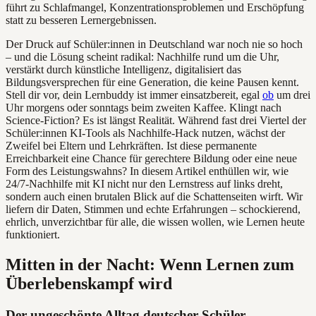
führt zu Schlafmangel, Konzentrationsproblemen und Erschöpfung
statt zu besseren Lernergebnissen.
Der Druck auf Schüler:innen in Deutschland war noch nie so hoch
– und die Lösung scheint radikal: Nachhilfe rund um die Uhr,
verstärkt durch künstliche Intelligenz, digitalisiert das
Bildungsversprechen für eine Generation, die keine Pausen kennt.
Stell dir vor, dein Lernbuddy ist immer einsatzbereit, egal
ob
um drei
Uhr morgens oder sonntags beim zweiten Kaffee. Klingt nach
Science-Fiction? Es ist längst Realität. Während fast drei Viertel der
Schüler:innen KI-Tools als Nachhilfe-Hack nutzen, wächst der
Zweifel bei Eltern und Lehrkräften. Ist diese permanente
Erreichbarkeit eine Chance für gerechtere Bildung oder eine neue
Form des Leistungswahns? In diesem Artikel enthüllen wir, wie
24/7-Nachhilfe mit KI nicht nur den Lernstress auf links dreht,
sondern auch einen brutalen Blick auf die Schattenseiten wirft. Wir
liefern dir Daten, Stimmen und echte Erfahrungen – schockierend,
ehrlich, unverzichtbar für alle, die wissen wollen, wie Lernen heute
funktioniert.
Mitten in der Nacht: Wenn Lernen zum
Überlebenskampf wird
Der ungeschönte Alltag deutscher Schüler