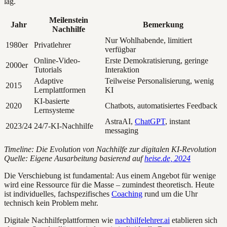
lag.
Meilenstein
Jahr
Bemerkung
Nachhilfe
Nur Wohlhabende, limitiert
1980er
Privatlehrer
verfügbar
Online-Video-
Erste Demokratisierung, geringe
2000er
Tutorials
Interaktion
Adaptive
Teilweise Personalisierung, wenig
2015
Lernplattformen
KI
KI-basierte
2020
Chatbots, automatisiertes Feedback
Lernsysteme
AstraAI,
ChatGPT
, instant
2023/24
24/7-KI-Nachhilfe
messaging
Timeline: Die Evolution von Nachhilfe zur digitalen KI-Revolution
Quelle: Eigene Ausarbeitung basierend auf
heise.de, 2024
Die Verschiebung ist fundamental: Aus einem Angebot für wenige
wird eine Ressource für die Masse – zumindest theoretisch. Heute
ist individuelles, fachspezifisches
Coaching
rund um die Uhr
technisch kein Problem mehr.
Digitale Nachhilfeplattformen wie
nachhilfelehrer.ai
etablieren sich