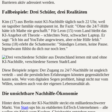
Barrieren aktiv adressiert werden.
Fallbeispiele: Drei Schüler, drei Realitäten
Kim (17) aus Berlin nutzt KI-Nachhilfe täglich nach 22 Uhr, weil
sie tagsüber familiär eingespannt ist. Ihr Fazit: "Ohne die 24/7-Hilfe
hätte ich Mathe nie geschafft." Für Leon (15) vom Land bleibt das
KI-Angebot oft Theorie – schlechtes Netz, schwacher Laptop. Er
sagt: "Ich bin auf YouTube angewiesen, aber echte Hilfe fehlt."
Sema (18) erlebt die Schattenseite: "Ständiges Lernen, keine Pause.
Irgendwann fühlst du dich nur noch leer."
Diese Beispiele zeigen: Der Zugang zu 24/7-Nachhilfe ist ungleich
verteilt – und die persönlichen Erfahrungen könnten gegensätzlicher
kaum sein. Wer vom digitalen Segen profitiert, hängt nicht nur vom
Willen, sondern auch von der eigenen Lebensrealität ab.
Die unsichtbare Nachhilfe-Ökonomie
Hinter dem Boom der KI-Nachhilfe steckt ein milliardenschwerer
Markt. Von
Start
-ups bis zu etablierten EdTech-Unternehmen – alle
wollen ein Stück vom Kuchen. Gleichzeitig entstehen neue