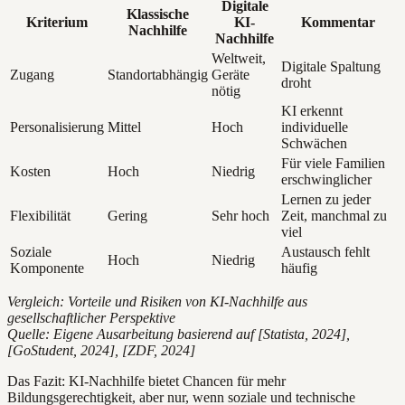
Digitale
Klassische
Kriterium
KI-
Kommentar
Nachhilfe
Nachhilfe
Weltweit,
Digitale Spaltung
Zugang
Standortabhängig
Geräte
droht
nötig
KI erkennt
Personalisierung
Mittel
Hoch
individuelle
Schwächen
Für viele Familien
Kosten
Hoch
Niedrig
erschwinglicher
Lernen zu jeder
Flexibilität
Gering
Sehr hoch
Zeit, manchmal zu
viel
Soziale
Austausch fehlt
Hoch
Niedrig
Komponente
häufig
Vergleich: Vorteile und Risiken von KI-Nachhilfe aus
gesellschaftlicher Perspektive
Quelle: Eigene Ausarbeitung basierend auf [Statista, 2024],
[GoStudent, 2024], [ZDF, 2024]
Das Fazit: KI-Nachhilfe bietet Chancen für mehr
Bildungsgerechtigkeit, aber nur, wenn soziale und technische