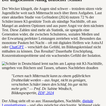
Der Wecker klingelt, die Augen sind schwer – trotzdem sitzen viele
Jugendliche weit nach Mitternacht noch über ihren Aufgaben. Laut
einer aktuellen Studie von GoStudent (2024) nutzen 72 % der
Schüler:innen KI-gestützte Tools als ständige Nachhilfe, oft aus
Mangel an anderen Optionen und aus purer Angst vor dem nächsten
Test. Diese Zahlen sind mehr als Statistik, sie spiegeln eine
Generation wider, die zwischen Schulstress, sozialen Medien und
der Erwartung perfekter Leistungen zerrieben wird. Besonders das
monotone Pauken bei Nacht – oft mit digitalen Helfern wie AstraAI
oder
ChatGPT
– verschärft das Gefühl, im Bildungskreislauf nicht
mithalten zu können. Das Resultat? Dauerhafte Erschöpfung,
Konzentrationsprobleme und ein wachsendes Gefühl der Isolation.
"Lernen nach Mitternacht kann zu einem gefährlichen
Drahtseilakt werden – aus Angst, nicht zu genügen,
verschieben Schüler:innen den Schlaf, bis gar nichts
mehr geht." — Prof. Dr. Sabine Windisch,
Bildungsexpertin,
ZDF, 2024
Der Alltag sieht oft so aus: Hausaufgaben, Nachhilfe,
digitale
Lernplattformen
– und alles möglichst gleichzeitig. Während viele