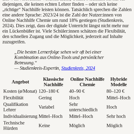
diejenigen, die keinen echten Lehrer finden – oder sich keine
„richtige“ Nachhilfe leisten können. Tatsächlich sprechen die Zahlen
eine andere Sprache: 2023/24 ist die Zahl der Nutzer:innen von
Online Nachhilfe Chemie um rund 18% gestiegen (Studienkreis,
2024). Dies zeigt, dass der digitale Unterricht längst nicht mehr nur
ein Lückenbüßer ist. Viele Schüler:innen schätzen die Flexibilität,
den schnellen Zugang und die Möglichkeit, jederzeit auf Inhalte
zuzugreifen.
„Die besten Lernerfolge sehen wir oft bei einer
Kombination aus Online-Tools und persönlicher
Betreuung.“
— Studienkreis-Expertin,
Studienkreis, 2024
Klassische
Online Nachhilfe
Hybride
Angebot
Nachhilfe
Chemie
Modelle
Kosten (ø/Monat)
120–180 €
40–90 €
80–120 €
Flexibilität
Gering
Hoch
Mittel–Hoch
Qualifikation
Sehr
Variabel
Hoch
Lehrer
unterschiedlich
Individualisierung
Mittel–Hoch
Mittel–Hoch
Sehr hoch
Technische
Keine
Möglich
Möglich
Hürden