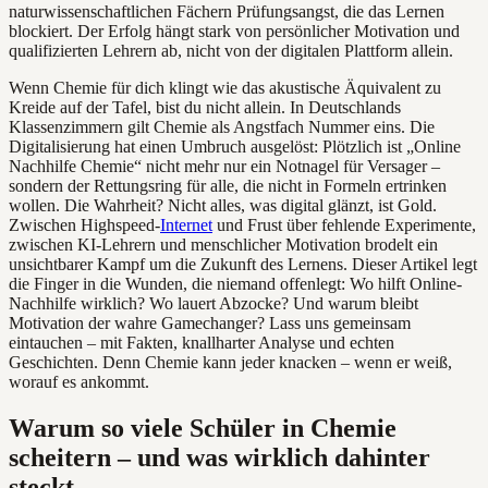
naturwissenschaftlichen Fächern Prüfungsangst, die das Lernen
blockiert. Der Erfolg hängt stark von persönlicher Motivation und
qualifizierten Lehrern ab, nicht von der digitalen Plattform allein.
Wenn Chemie für dich klingt wie das akustische Äquivalent zu
Kreide auf der Tafel, bist du nicht allein. In Deutschlands
Klassenzimmern gilt Chemie als Angstfach Nummer eins. Die
Digitalisierung hat einen Umbruch ausgelöst: Plötzlich ist „Online
Nachhilfe Chemie“ nicht mehr nur ein Notnagel für Versager –
sondern der Rettungsring für alle, die nicht in Formeln ertrinken
wollen. Die Wahrheit? Nicht alles, was digital glänzt, ist Gold.
Zwischen Highspeed-
Internet
und Frust über fehlende Experimente,
zwischen KI-Lehrern und menschlicher Motivation brodelt ein
unsichtbarer Kampf um die Zukunft des Lernens. Dieser Artikel legt
die Finger in die Wunden, die niemand offenlegt: Wo hilft Online-
Nachhilfe wirklich? Wo lauert Abzocke? Und warum bleibt
Motivation der wahre Gamechanger? Lass uns gemeinsam
eintauchen – mit Fakten, knallharter Analyse und echten
Geschichten. Denn Chemie kann jeder knacken – wenn er weiß,
worauf es ankommt.
Warum so viele Schüler in Chemie
scheitern – und was wirklich dahinter
steckt