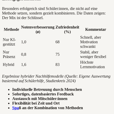
Besonders erfolgreich sind Schüler:innen, die nicht auf eine
Methode setzen, sondern gezielt kombinieren. Die Daten zeigen:
Der Mix ist der Schlüssel.
Notenverbesserung
Zufriedenheit
Methode
Kommentar
(ø)
(%)
Schnell, aber
Nur KI-
1,0
68
Motivation
gestützt
schwankt
Nur
Stabil, aber
0,8
75
Präsenz
weniger flexibel
Höchste
Hybrid
1,6
83
Lernmotivation
Ergebnisse hybrider Nachhilfemodelle (Quelle: Eigene Auswertung
basierend auf Schülerhilfe, Studienkreis 2024)
Individuelle Betreuung durch Menschen
Sofortiges, datenbasiertes Feedback
Austausch mit Mitschüler:innen
Flexibilität bei Zeit und Ort
Spa
ß an der Kombination von Methoden