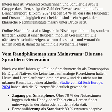
Interessant ist: Während Schülerinnen und Schüler die größte
Gruppe darstellen, steigt die Zahl der Erwachsenen rapide. Laut
Branchenreport [Bitkom, 2024] geben 54 % an, dass die Flexibilität
und Ortsunabhängigkeit entscheidend sind – ein Aspekt, der
klassische Nachhilfeinstitute massiv unter Druck setzt.
Online-Nachhilfe ist also längst kein Nischenprodukt mehr, sondern
trifft den Zeitgeist einer flexiblen, mobilen Gesellschaft. Die
nächsten Abschnitte zeigen, warum das so ist – und worauf du
achten solltest, damit du nicht in die Mythenfalle tappst.
Vom Randphänomen zum Mainstream: Die neue
Sprachlern-Generation
Noch vor fünf Jahren galt Online Sprachunterricht als Exotenoption
für Digital Natives, die keine Lust auf analoge Korrekturen hatten.
Heute sind Lernplattformen omnipräsent – und das nicht nur im
urbanen Raum. Laut einer aktuellen
Studie von EdTech Europe,
2024
haben sich die Nutzerprofile deutlich gewandelt:
Zugang per Smartphone
: Über 70 % der Nutzer:innen
loggen sich via Handy oder Tablet ein – Lernen findet
unterwegs, in der Bahn oder auf dem Sofa statt.
Personalisierung als Standard
: 80 % erwarten adaptive