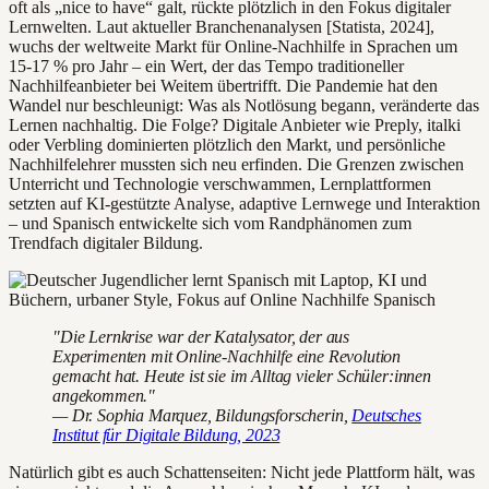
oft als „nice to have“ galt, rückte plötzlich in den Fokus digitaler
Lernwelten. Laut aktueller Branchenanalysen [Statista, 2024],
wuchs der weltweite Markt für Online-Nachhilfe in Sprachen um
15-17 % pro Jahr – ein Wert, der das Tempo traditioneller
Nachhilfeanbieter bei Weitem übertrifft. Die Pandemie hat den
Wandel nur beschleunigt: Was als Notlösung begann, veränderte das
Lernen nachhaltig. Die Folge? Digitale Anbieter wie Preply, italki
oder Verbling dominierten plötzlich den Markt, und persönliche
Nachhilfelehrer mussten sich neu erfinden. Die Grenzen zwischen
Unterricht und Technologie verschwammen, Lernplattformen
setzten auf KI-gestützte Analyse, adaptive Lernwege und Interaktion
– und Spanisch entwickelte sich vom Randphänomen zum
Trendfach digitaler Bildung.
"Die Lernkrise war der Katalysator, der aus
Experimenten mit Online-Nachhilfe eine Revolution
gemacht hat. Heute ist sie im Alltag vieler Schüler:innen
angekommen."
— Dr. Sophia Marquez, Bildungsforscherin,
Deutsches
Institut für Digitale Bildung, 2023
Natürlich gibt es auch Schattenseiten: Nicht jede Plattform hält, was