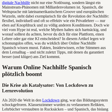
digitale Nachhilfe
nicht nur eine Notlösung, sondern längst ein
Mainstream-Phänomen mit Milliardenvolumen ist. Spanisch, die
Weltsprache mit lateinamerikanischem Groove und europäischen
Wurzeln, steht dabei exemplarisch für die Revolution der Nachhilfe:
flexibel, individuell und oft so effektiv wie ein Privatlehrer — nur
eben auf Knopfdruck und zu völlig anderen Konditionen. Doch wie
viel vom Hype ist real, welche Mythen halten sich hartnäckig, und
worauf solltest du achten, bevor du dich für eine Plattform, einen
Lehrer oder gar eine KI entscheidest? In diesem Artikel legen wir
schonungslos offen, was du wirklich über Online Nachhilfe
Spanisch wissen musst. Fakten, Insiderwissen, echte Stimmen aus
dem Lernalltag – und nicht zuletzt Tipps, mit denen du garantiert
besser (und klüger) ans Ziel kommst.
Warum Online Nachhilfe Spanisch
plötzlich boomt
Die Krise als Katalysator: Von Lockdown zu
Lernrevolution
Als 2020 die Welt in den
Lockdown
ging, war das Bildungssystem
schockgefroren. Klassenzimmer wurden zu verlassenen Relikten,
Lehrbücher verstaubten in Rucksäcken – und Spanisch, das bislang