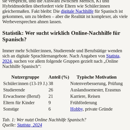
sie verspricht, und die Auswahl zwischen Mensch, KI und
Hybridmodellen überfordert viele Eltern wie Schüler:innen
gleichermaßen. Fakt bleibt: Die
digitale Nachhilfe
für Spanisch ist
gekommen, um zu bleiben – aber die Realität ist komplexer, als viele
Werbeversprechen ahnen lassen.
Statistik: Wer sucht wirklich Online-Nachhilfe für
Spanisch?
Immer mehr Schüler:innen, Studierende und Berufstätige wenden
sich an digitale Sprachlernangebote. Nach Angaben von
Statista,
2024
, suchen vor allem folgende Gruppen gezielt nach „Online
Nachhilfe Spanisch“:
Nutzergruppe
Anteil (%)
Typische Motivation
Schüler:innen (13-19 J.)
38
Notenverbesserung, Prüfung
Studierende
26
Auslandssemester, Erasmus
Erwachsene (Beruf)
21
Karriere, Reisen
Eltern für Kinder
9
Frühförderung
Sonstige
6
Hobby
, private Gründe
Tab. 1: Wer nutzt Online Nachhilfe Spanisch?
Quelle:
Statista, 2024