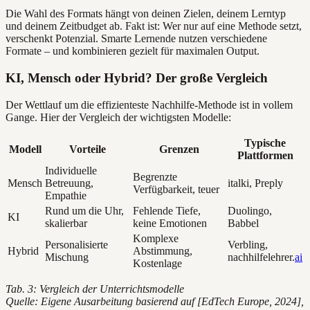
Die Wahl des Formats hängt von deinen Zielen, deinem Lerntyp
und deinem Zeitbudget ab. Fakt ist: Wer nur auf eine Methode setzt,
verschenkt Potenzial. Smarte Lernende nutzen verschiedene
Formate – und kombinieren gezielt für maximalen Output.
KI, Mensch oder Hybrid? Der große Vergleich
Der Wettlauf um die effizienteste Nachhilfe-Methode ist in vollem
Gange. Hier der Vergleich der wichtigsten Modelle:
Typische
Modell
Vorteile
Grenzen
Plattformen
Individuelle
Begrenzte
Mensch
Betreuung,
italki, Preply
Verfügbarkeit, teuer
Empathie
Rund um die Uhr,
Fehlende Tiefe,
Duolingo,
KI
skalierbar
keine Emotionen
Babbel
Komplexe
Personalisierte
Verbling,
Hybrid
Abstimmung,
Mischung
nachhilfelehrer.
ai
Kostenlage
Tab. 3: Vergleich der Unterrichtsmodelle
Quelle: Eigene Ausarbeitung basierend auf [EdTech Europe, 2024],