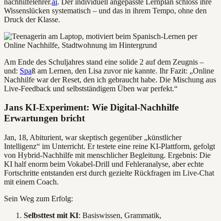
nachhilfelehrer.
ai
. Der individuell angepasste Lernplan schloss ihre
Wissenslücken systematisch – und das in ihrem Tempo, ohne den
Druck der Klasse.
Am Ende des Schuljahres stand eine solide 2 auf dem Zeugnis –
und:
Spa
ß am Lernen, den Lisa zuvor nie kannte. Ihr Fazit: „Online
Nachhilfe war der Reset, den ich gebraucht habe. Die Mischung aus
Live-Feedback und selbstständigem Üben war perfekt.“
Jans KI-Experiment: Wie Digital-Nachhilfe
Erwartungen bricht
Jan, 18, Abiturient, war skeptisch gegenüber „künstlicher
Intelligenz“ im Unterricht. Er testete eine reine KI-Plattform, gefolgt
von Hybrid-Nachhilfe mit menschlicher Begleitung. Ergebnis: Die
KI half enorm beim Vokabel-Drill und Fehleranalyse, aber echte
Fortschritte entstanden erst durch gezielte Rückfragen im Live-Chat
mit einem Coach.
Sein Weg zum Erfolg:
Selbsttest mit KI
: Basiswissen, Grammatik,