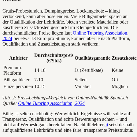
Gratis-Probestunden, Dumpingpreise, Lockangebote – klingt
verlockend, kann aber böse enden. Viele Billiganbieter sparen an
der Qualifikation der Lehrkräfte, bieten veraltete Materialien oder
kaschieren Zusatzkosten geschickt im Kleingedruckten. Die
durchschnittlichen Preise liegen laut
Online Tutoring Association,
2024
bei etwa 13 Euro pro Stunde, können aber je nach Plattform,
Qualifikation und Zusatzleistungen stark variieren.
Durchschnittspreis
Anbieter
Qualitätsgarantie
Zusatzkoste
(€/Std.)
Premium-
14-18
Ja (Zertifikate)
Keine
Plattform
Billiganbieter
7-10
Selten
Oft
Einzelpersonen
10-15
Variabel
Möglich
Tab. 2: Preis-Leistungs-Vergleich von Online-Nachhilfe Spanisch
Quelle:
Online Tutoring Association, 2024
Billig ist selten nachhaltig: Wer wirklich Ergebnisse will, sollte auf
Transparenz, Qualifikation und echte Bewertungen achten – und
nicht auf Werbeslogans hereinfallen. Nachhilfelehrer.
ai
setzt deshalb
auf qualifizierte Lehrkräfte und eine faire, transparente Preisstruktur.