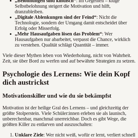
„Belohnungen sind kindisch“
: Im Gegenteil – kluge
Selbstbelohnung steigert die Motivation und hilft,
dranzubleiben.
„Digitale Ablenkungen sind der Feind“
: Nicht die
Technologie, sondern der Umgang damit entscheidet über
Erfolg oder Misserfolg.
„Mehr Hausaufgaben lösen das Problem“
: Wer
Hausaufgaben nur abarbeitet, verpasst die Chance, wirklich
zu verstehen. Qualität schlägt Quantität – immer.
Viele dieser Mythen leben von Wiederholung, nicht von Wahrheit.
Zeit, sie über Bord zu werfen und auf bewährte Strategien zu setzen.
Psychologie des Lernens: Wie dein Kopf
dich austrickst
Motivationskiller und wie du sie bekämpfst
Motivation ist der heilige Gral des Lernens – und gleichzeitig der
größte Stolperstein. Viele Schüler:innen erleben sie als launisch,
unberechenbar, manchmal unerreichbar. Doch es gibt Wege, die
größten Killer zu entlarven und auszuschalten:
Unklare Ziele
: Wer nicht weiß, wofür er lernt, verliert schnell