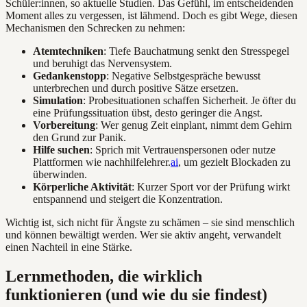
Schüler:innen, so aktuelle Studien. Das Gefühl, im entscheidenden
Moment alles zu vergessen, ist lähmend. Doch es gibt Wege, diesen
Mechanismen den Schrecken zu nehmen:
Atemtechniken
: Tiefe Bauchatmung senkt den Stresspegel
und beruhigt das Nervensystem.
Gedankenstopp
: Negative Selbstgespräche bewusst
unterbrechen und durch positive Sätze ersetzen.
Simulation
: Probesituationen schaffen Sicherheit. Je öfter du
eine Prüfungssituation übst, desto geringer die Angst.
Vorbereitung
: Wer genug Zeit einplant, nimmt dem Gehirn
den Grund zur Panik.
Hilfe suchen
: Sprich mit Vertrauenspersonen oder nutze
Plattformen wie nachhilfelehrer.
ai
, um gezielt Blockaden zu
überwinden.
Körperliche Aktivität
: Kurzer Sport vor der Prüfung wirkt
entspannend und steigert die Konzentration.
Wichtig ist, sich nicht für Ängste zu schämen – sie sind menschlich
und können bewältigt werden. Wer sie aktiv angeht, verwandelt
einen Nachteil in eine Stärke.
Lernmethoden, die wirklich
funktionieren (und wie du sie findest)