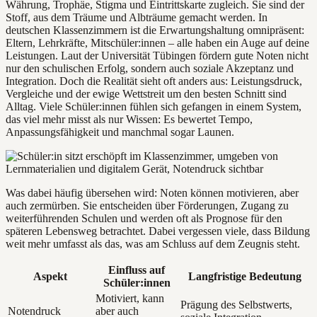
Währung, Trophäe, Stigma und Eintrittskarte zugleich. Sie sind der
Stoff, aus dem Träume und Albträume gemacht werden. In
deutschen Klassenzimmern ist die Erwartungshaltung omnipräsent:
Eltern, Lehrkräfte, Mitschüler:innen – alle haben ein Auge auf deine
Leistungen. Laut der Universität Tübingen fördern gute Noten nicht
nur den schulischen Erfolg, sondern auch soziale Akzeptanz und
Integration. Doch die Realität sieht oft anders aus: Leistungsdruck,
Vergleiche und der ewige Wettstreit um den besten Schnitt sind
Alltag. Viele Schüler:innen fühlen sich gefangen in einem System,
das viel mehr misst als nur Wissen: Es bewertet Tempo,
Anpassungsfähigkeit und manchmal sogar Launen.
Was dabei häufig übersehen wird: Noten können motivieren, aber
auch zermürben. Sie entscheiden über Förderungen, Zugang zu
weiterführenden Schulen und werden oft als Prognose für den
späteren Lebensweg betrachtet. Dabei vergessen viele, dass Bildung
weit mehr umfasst als das, was am Schluss auf dem Zeugnis steht.
Einfluss auf
Aspekt
Langfristige Bedeutung
Schüler:innen
Motiviert, kann
Prägung des Selbstwerts,
Notendruck
aber auch