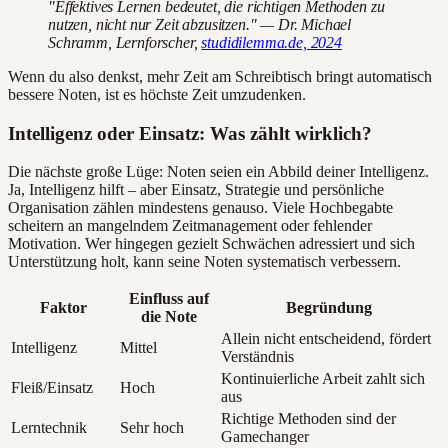
"Effektives Lernen bedeutet, die richtigen Methoden zu
nutzen, nicht nur Zeit abzusitzen." — Dr. Michael
Schramm, Lernforscher,
studidilemma.de, 2024
Wenn du also denkst, mehr Zeit am Schreibtisch bringt automatisch
bessere Noten, ist es höchste Zeit umzudenken.
Intelligenz oder Einsatz: Was zählt wirklich?
Die nächste große Lüge: Noten seien ein Abbild deiner Intelligenz.
Ja, Intelligenz hilft – aber Einsatz, Strategie und persönliche
Organisation zählen mindestens genauso. Viele Hochbegabte
scheitern an mangelndem Zeitmanagement oder fehlender
Motivation. Wer hingegen gezielt Schwächen adressiert und sich
Unterstützung holt, kann seine Noten systematisch verbessern.
Einfluss auf
Faktor
Begründung
die Note
Allein nicht entscheidend, fördert
Intelligenz
Mittel
Verständnis
Kontinuierliche Arbeit zahlt sich
Fleiß/Einsatz
Hoch
aus
Richtige Methoden sind der
Lerntechnik
Sehr hoch
Gamechanger