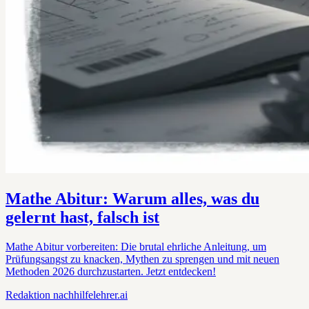
Mathe Abitur: Warum alles, was du
gelernt hast, falsch ist
Mathe Abitur vorbereiten: Die brutal ehrliche Anleitung, um
Prüfungsangst zu knacken, Mythen zu sprengen und mit neuen
Methoden 2026 durchzustarten. Jetzt entdecken!
Redaktion
nachhilfelehrer.ai