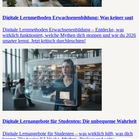
Digitale Lernmethoden Erwachsenenbildung: Was keiner sagt
Digitale Lernmethoden Erwachsenenbildung – Entdecke, was
wirklich funktioniert, welche Mythen dich stoppen und wie du 2026
smarter lernst. Jetzt kritisch durchleuchten!
Digitale Lernangebote für Studenten: Die unbequeme Wahrheit
Digitale Lernangebote für Studenten – was wirklich hilft, was dich