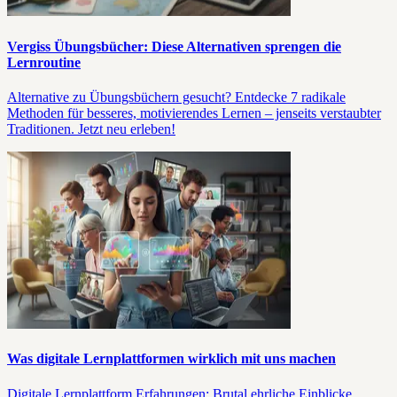
Vergiss Übungsbücher: Diese Alternativen sprengen die
Lernroutine
Alternative zu Übungsbüchern gesucht? Entdecke 7 radikale
Methoden für besseres, motivierendes Lernen – jenseits verstaubter
Traditionen. Jetzt neu erleben!
Was digitale Lernplattformen wirklich mit uns machen
Digitale Lernplattform Erfahrungen: Brutal ehrliche Einblicke,