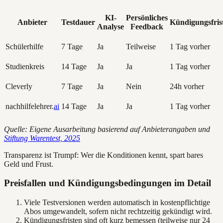
KI-
Persönliches
Anbieter
Testdauer
Kündigungsfris
Analyse
Feedback
Schülerhilfe
7 Tage
Ja
Teilweise
1 Tag vorher
Studienkreis
14 Tage
Ja
Ja
1 Tag vorher
Cleverly
7 Tage
Ja
Nein
24h vorher
nachhilfelehrer.
ai
14 Tage
Ja
Ja
1 Tag vorher
Quelle: Eigene Ausarbeitung basierend auf Anbieterangaben und
Stiftung Warentest, 2025
Transparenz ist Trumpf: Wer die Konditionen kennt, spart bares
Geld und Frust.
Preisfallen und Kündigungsbedingungen im Detail
Viele Testversionen werden automatisch in kostenpflichtige
Abos umgewandelt, sofern nicht rechtzeitig gekündigt wird.
Kündigungsfristen sind oft kurz bemessen (teilweise nur 24