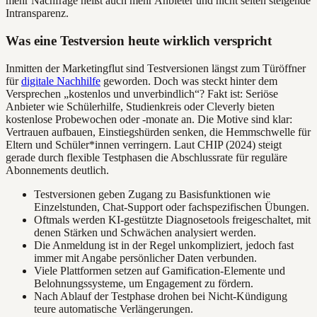
mehr Nachfrage heißt auch mehr Anbieter und nicht selten steigende
Intransparenz.
Was eine Testversion heute wirklich verspricht
Inmitten der Marketingflut sind Testversionen längst zum Türöffner
für
digitale Nachhilfe
geworden. Doch was steckt hinter dem
Versprechen „kostenlos und unverbindlich“? Fakt ist: Seriöse
Anbieter wie Schülerhilfe, Studienkreis oder Cleverly bieten
kostenlose Probewochen oder -monate an. Die Motive sind klar:
Vertrauen aufbauen, Einstiegshürden senken, die Hemmschwelle für
Eltern und Schüler*innen verringern. Laut CHIP (2024) steigt
gerade durch flexible Testphasen die Abschlussrate für reguläre
Abonnements deutlich.
Testversionen geben Zugang zu Basisfunktionen wie
Einzelstunden, Chat-Support oder fachspezifischen Übungen.
Oftmals werden KI-gestützte Diagnosetools freigeschaltet, mit
denen Stärken und Schwächen analysiert werden.
Die Anmeldung ist in der Regel unkompliziert, jedoch fast
immer mit Angabe persönlicher Daten verbunden.
Viele Plattformen setzen auf Gamification-Elemente und
Belohnungssysteme, um Engagement zu fördern.
Nach Ablauf der Testphase drohen bei Nicht-Kündigung
teure automatische Verlängerungen.