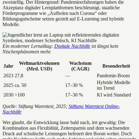
zweistellig. Der Hintergrund: Pandemieerfahrungen haben die
Akzeptanz digitaler Lernplattformen beschleunigt, staatliche
Förderprogramme wie „Aufholen nach Corona“ oder
Bildungsgutscheine setzen gezielt auf E-Learning und hybride
Modelle.
Ein moderner Lernalltag:
Digitale Nachhilfe
ist längst kein
Nischenphänomen mehr.
Weltmarktvolumen
Wachstum
Jahr
Besonderheit
(Mrd. USD)
(CAGR)
2023
27,8
—
Pandemie-Boom
Hybride Modelle
2025
ca. 50
17–30 %
im Trend
2030
>100
17–30 %
KI wird Standard
Quelle: Stiftung Warentest, 2025;
Stiftung Warentest Online-
Nachhilfe
Wer glaubt, die Entwicklung lasse bald nach, irrt gewaltig: Die
Kombination aus Flexibilität, Zeitersparnis und dem wachsenden
Druck auf schulische Leistungen befeuert den Boom weiter. Doch