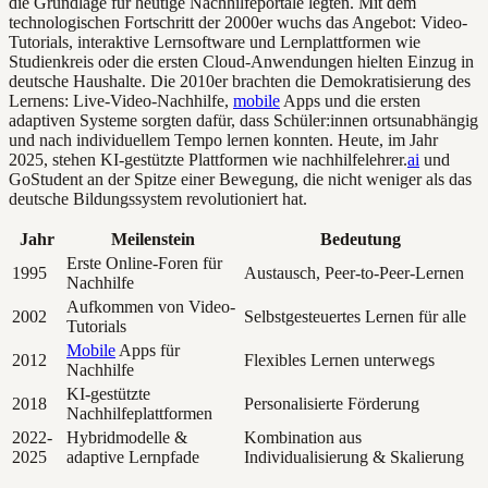
die Grundlage für heutige Nachhilfeportale legten. Mit dem
technologischen Fortschritt der 2000er wuchs das Angebot: Video-
Tutorials, interaktive Lernsoftware und Lernplattformen wie
Studienkreis oder die ersten Cloud-Anwendungen hielten Einzug in
deutsche Haushalte. Die 2010er brachten die Demokratisierung des
Lernens: Live-Video-Nachhilfe,
mobile
Apps und die ersten
adaptiven Systeme sorgten dafür, dass Schüler:innen ortsunabhängig
und nach individuellem Tempo lernen konnten. Heute, im Jahr
2025, stehen KI-gestützte Plattformen wie nachhilfelehrer.
ai
und
GoStudent an der Spitze einer Bewegung, die nicht weniger als das
deutsche Bildungssystem revolutioniert hat.
Jahr
Meilenstein
Bedeutung
Erste Online-Foren für
1995
Austausch, Peer-to-Peer-Lernen
Nachhilfe
Aufkommen von Video-
2002
Selbstgesteuertes Lernen für alle
Tutorials
Mobile
Apps für
2012
Flexibles Lernen unterwegs
Nachhilfe
KI-gestützte
2018
Personalisierte Förderung
Nachhilfeplattformen
2022-
Hybridmodelle &
Kombination aus
2025
adaptive Lernpfade
Individualisierung & Skalierung