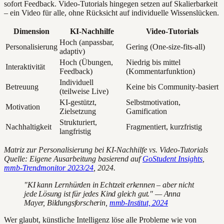
sofort Feedback. Video-Tutorials hingegen setzen auf Skalierbarkeit
– ein Video für alle, ohne Rücksicht auf individuelle Wissenslücken.
Dimension
KI-Nachhilfe
Video-Tutorials
Hoch (anpassbar,
Personalisierung
Gering (One-size-fits-all)
adaptiv)
Hoch (Übungen,
Niedrig bis mittel
Interaktivität
Feedback)
(Kommentarfunktion)
Individuell
Betreuung
Keine bis Community-basiert
(teilweise Live)
KI-gestützt,
Selbstmotivation,
Motivation
Zielsetzung
Gamification
Strukturiert,
Nachhaltigkeit
Fragmentiert, kurzfristig
langfristig
Matriz zur Personalisierung bei KI-Nachhilfe vs. Video-Tutorials
Quelle: Eigene Ausarbeitung basierend auf
GoStudent Insights
,
mmb-Trendmonitor 2023/24
, 2024.
"KI kann Lernhürden in Echtzeit erkennen – aber nicht
jede Lösung ist für jedes Kind gleich gut." — Anna
Mayer, Bildungsforscherin,
mmb-Institut, 2024
Wer glaubt, künstliche Intelligenz löse alle Probleme wie von