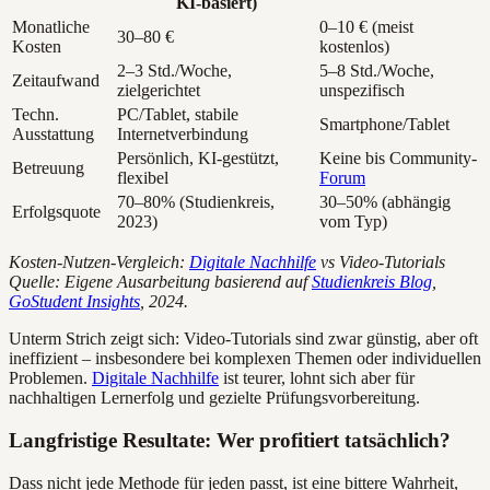
KI-basiert)
Monatliche
0–10 € (meist
30–80 €
Kosten
kostenlos)
2–3 Std./Woche,
5–8 Std./Woche,
Zeitaufwand
zielgerichtet
unspezifisch
Techn.
PC/Tablet, stabile
Smartphone/Tablet
Ausstattung
Internetverbindung
Persönlich, KI-gestützt,
Keine bis Community-
Betreuung
flexibel
Forum
70–80% (Studienkreis,
30–50% (abhängig
Erfolgsquote
2023)
vom Typ)
Kosten-Nutzen-Vergleich:
Digitale Nachhilfe
vs Video-Tutorials
Quelle: Eigene Ausarbeitung basierend auf
Studienkreis Blog
,
GoStudent Insights
, 2024.
Unterm Strich zeigt sich: Video-Tutorials sind zwar günstig, aber oft
ineffizient – insbesondere bei komplexen Themen oder individuellen
Problemen.
Digitale Nachhilfe
ist teurer, lohnt sich aber für
nachhaltigen Lernerfolg und gezielte Prüfungsvorbereitung.
Langfristige Resultate: Wer profitiert tatsächlich?
Dass nicht jede Methode für jeden passt, ist eine bittere Wahrheit,