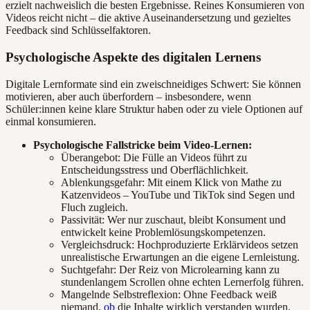
erzielt nachweislich die besten Ergebnisse. Reines Konsumieren von
Videos reicht nicht – die aktive Auseinandersetzung und gezieltes
Feedback sind Schlüsselfaktoren.
Psychologische Aspekte des digitalen Lernens
Digitale Lernformate sind ein zweischneidiges Schwert: Sie können
motivieren, aber auch überfordern – insbesondere, wenn
Schüler:innen keine klare Struktur haben oder zu viele Optionen auf
einmal konsumieren.
Psychologische Fallstricke beim Video-Lernen:
Überangebot: Die Fülle an Videos führt zu
Entscheidungsstress und Oberflächlichkeit.
Ablenkungsgefahr: Mit einem Klick von Mathe zu
Katzenvideos – YouTube und TikTok sind Segen und
Fluch zugleich.
Passivität: Wer nur zuschaut, bleibt Konsument und
entwickelt keine Problemlösungskompetenzen.
Vergleichsdruck: Hochproduzierte Erklärvideos setzen
unrealistische Erwartungen an die eigene Lernleistung.
Suchtgefahr: Der Reiz von Microlearning kann zu
stundenlangem Scrollen ohne echten Lernerfolg führen.
Mangelnde Selbstreflexion: Ohne Feedback weiß
niemand,
ob
die Inhalte wirklich verstanden wurden.