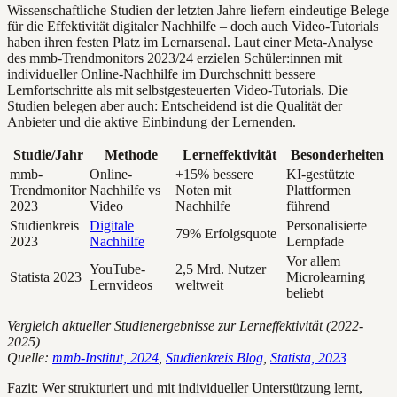
Wissenschaftliche Studien der letzten Jahre liefern eindeutige Belege
für die Effektivität digitaler Nachhilfe – doch auch Video-Tutorials
haben ihren festen Platz im Lernarsenal. Laut einer Meta-Analyse
des mmb-Trendmonitors 2023/24 erzielen Schüler:innen mit
individueller Online-Nachhilfe im Durchschnitt bessere
Lernfortschritte als mit selbstgesteuerten Video-Tutorials. Die
Studien belegen aber auch: Entscheidend ist die Qualität der
Anbieter und die aktive Einbindung der Lernenden.
Studie/Jahr
Methode
Lerneffektivität
Besonderheiten
mmb-
Online-
+15% bessere
KI-gestützte
Trendmonitor
Nachhilfe vs
Noten mit
Plattformen
2023
Video
Nachhilfe
führend
Studienkreis
Digitale
Personalisierte
79% Erfolgsquote
2023
Nachhilfe
Lernpfade
Vor allem
YouTube-
2,5 Mrd. Nutzer
Statista 2023
Microlearning
Lernvideos
weltweit
beliebt
Vergleich aktueller Studienergebnisse zur Lerneffektivität (2022-
2025)
Quelle:
mmb-Institut, 2024
,
Studienkreis Blog
,
Statista, 2023
Fazit: Wer strukturiert und mit individueller Unterstützung lernt,