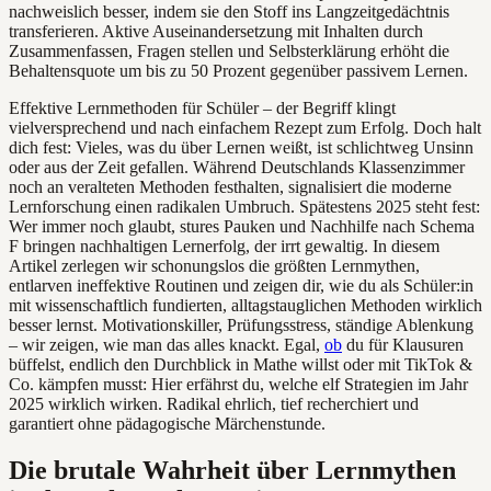
nachweislich besser, indem sie den Stoff ins Langzeitgedächtnis
transferieren. Aktive Auseinandersetzung mit Inhalten durch
Zusammenfassen, Fragen stellen und Selbsterklärung erhöht die
Behaltensquote um bis zu 50 Prozent gegenüber passivem Lernen.
Effektive Lernmethoden für Schüler – der Begriff klingt
vielversprechend und nach einfachem Rezept zum Erfolg. Doch halt
dich fest: Vieles, was du über Lernen weißt, ist schlichtweg Unsinn
oder aus der Zeit gefallen. Während Deutschlands Klassenzimmer
noch an veralteten Methoden festhalten, signalisiert die moderne
Lernforschung einen radikalen Umbruch. Spätestens 2025 steht fest:
Wer immer noch glaubt, stures Pauken und Nachhilfe nach Schema
F bringen nachhaltigen Lernerfolg, der irrt gewaltig. In diesem
Artikel zerlegen wir schonungslos die größten Lernmythen,
entlarven ineffektive Routinen und zeigen dir, wie du als Schüler:in
mit wissenschaftlich fundierten, alltagstauglichen Methoden wirklich
besser lernst. Motivationskiller, Prüfungsstress, ständige Ablenkung
– wir zeigen, wie man das alles knackt. Egal,
ob
du für Klausuren
büffelst, endlich den Durchblick in Mathe willst oder mit TikTok &
Co. kämpfen musst: Hier erfährst du, welche elf Strategien im Jahr
2025 wirklich wirken. Radikal ehrlich, tief recherchiert und
garantiert ohne pädagogische Märchenstunde.
Die brutale Wahrheit über Lernmythen