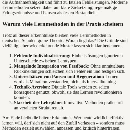
die Aufnahmefähigkeit und führt zu fatalen Fehlleistungen. Moderne
Lernmethoden setzen daher auf klare Zielsetzung, regelmäßige
Erfolgserlebnisse und Pausen als festen Bestandteil.
Warum viele Lernmethoden in der Praxis scheitern
Trotz all dieser Erkenntnisse bleiben viele Lernmethoden in
deutschen Schulen graue Theorie. Woran liegt das? Die Gründe sind
vielfältig, aber wiederkehrende Muster lassen sich klar benennen.
Fehlende Individualisierung:
Einheitslösungen ignorieren
Unterschiede zwischen Lerntypen.
Mangelnde Integration von Feedback:
Ohne unmittelbare
Rückmeldungen schleichen sich Fehler ein und festigen sich.
Unterschätzen von Pausen und Regeneration:
Lernen
wird als Marathon verstanden, nicht als Intervalltraining.
Technik-Aversion:
Digitale Tools werden zu selten
konsequent genutzt, obwohl sie das Lernen revolutionieren
könnten.
Starrheit der Lehrpläne:
Innovative Methoden prallen oft
an veralteten Strukturen ab.
Am Ende bleibt die bittere Erkenntnis: Wer heute wirklich effektiv
lernen will, darf sich nicht auf den Zufall verlassen – sondern muss
Methoden gezielt auswählen, anpassen und kritisch hinterfragen.