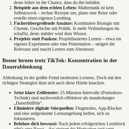
desto höher ist die Chance, dass du ihn behältst.
Beispiele aus dem echten Leben:
Mathematik ist kein
Selbstzweck – rechne Rezepte um, plane eine Reise oder
erstelle einen eigenen Lernblog.
Fächerübergreifende Ansätze:
Kombiniere Biologie mit
Chemie, Geschichte mit Politik. Je mehr Verbindungen du
schaffst, desto stabiler wird dein Wissen.
Projekte statt Pauken:
Projektbasiertes Lernen – etwa ein
eigenes Experiment oder eine Präsentation – steigert die
Relevanz und macht Lernen zum Abenteuer.
Besser lernen trotz TikTok: Konzentration in der
Dauerablenkung
Ablenkung ist der größte Feind modernen Lernens. Doch mit den
richtigen Strategien lässt sich auch diese Hürde knacken.
Setze klare Zeitfenster:
25-Minuten-Intervalle (Pomodoro-
Technik) sind nachweislich effektiver als stundenlanges
„Dauerbüffeln“.
Eliminiere digitale Störquellen:
Flugmodus, App-Blocker
und eine aufgeräumte Lernumgebung helfen, sich zu
fokussieren.
Belohne dich bewusst:
Nach jedem erfolgreichen Lernblock
gibt’s eine Pause – das steigert die Motivation und setzt