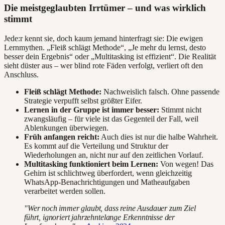
Die meistgeglaubten Irrtümer – und was wirklich
stimmt
Jede:r kennt sie, doch kaum jemand hinterfragt sie: Die ewigen
Lernmythen. „Fleiß schlägt Methode“, „Je mehr du lernst, desto
besser dein Ergebnis“ oder „Multitasking ist effizient“. Die Realität
sieht düster aus – wer blind rote Fäden verfolgt, verliert oft den
Anschluss.
Fleiß schlägt Methode:
Nachweislich falsch. Ohne passende
Strategie verpufft selbst größter Eifer.
Lernen in der Gruppe ist immer besser:
Stimmt nicht
zwangsläufig – für viele ist das Gegenteil der Fall, weil
Ablenkungen überwiegen.
Früh anfangen reicht:
Auch dies ist nur die halbe Wahrheit.
Es kommt auf die Verteilung und Struktur der
Wiederholungen an, nicht nur auf den zeitlichen Vorlauf.
Multitasking funktioniert beim Lernen:
Von wegen! Das
Gehirn ist schlichtweg überfordert, wenn gleichzeitig
WhatsApp-Benachrichtigungen und Matheaufgaben
verarbeitet werden sollen.
"Wer noch immer glaubt, dass reine Ausdauer zum Ziel
führt, ignoriert jahrzehntelange Erkenntnisse der