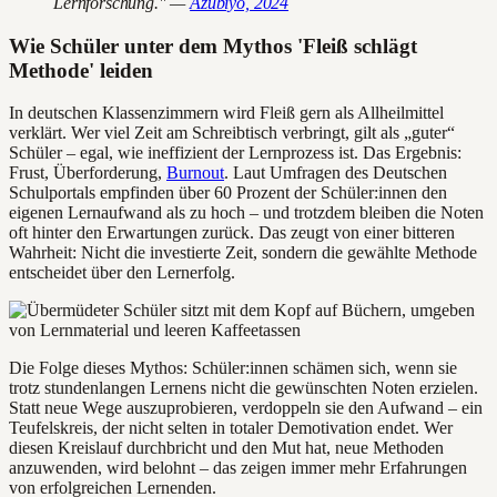
Lernforschung." —
Azubiyo, 2024
Wie Schüler unter dem Mythos 'Fleiß schlägt
Methode' leiden
In deutschen Klassenzimmern wird Fleiß gern als Allheilmittel
verklärt. Wer viel Zeit am Schreibtisch verbringt, gilt als „guter“
Schüler – egal, wie ineffizient der Lernprozess ist. Das Ergebnis:
Frust, Überforderung,
Burnout
. Laut Umfragen des Deutschen
Schulportals empfinden über 60 Prozent der Schüler:innen den
eigenen Lernaufwand als zu hoch – und trotzdem bleiben die Noten
oft hinter den Erwartungen zurück. Das zeugt von einer bitteren
Wahrheit: Nicht die investierte Zeit, sondern die gewählte Methode
entscheidet über den Lernerfolg.
Die Folge dieses Mythos: Schüler:innen schämen sich, wenn sie
trotz stundenlangen Lernens nicht die gewünschten Noten erzielen.
Statt neue Wege auszuprobieren, verdoppeln sie den Aufwand – ein
Teufelskreis, der nicht selten in totaler Demotivation endet. Wer
diesen Kreislauf durchbricht und den Mut hat, neue Methoden
anzuwenden, wird belohnt – das zeigen immer mehr Erfahrungen
von erfolgreichen Lernenden.