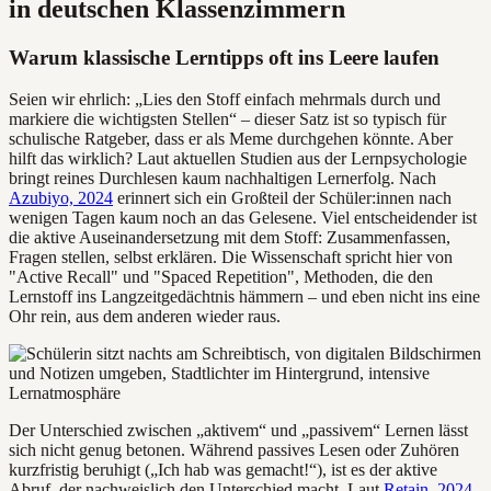
in deutschen Klassenzimmern
Warum klassische Lerntipps oft ins Leere laufen
Seien wir ehrlich: „Lies den Stoff einfach mehrmals durch und
markiere die wichtigsten Stellen“ – dieser Satz ist so typisch für
schulische Ratgeber, dass er als Meme durchgehen könnte. Aber
hilft das wirklich? Laut aktuellen Studien aus der Lernpsychologie
bringt reines Durchlesen kaum nachhaltigen Lernerfolg. Nach
Azubiyo, 2024
erinnert sich ein Großteil der Schüler:innen nach
wenigen Tagen kaum noch an das Gelesene. Viel entscheidender ist
die aktive Auseinandersetzung mit dem Stoff: Zusammenfassen,
Fragen stellen, selbst erklären. Die Wissenschaft spricht hier von
"Active Recall" und "Spaced Repetition", Methoden, die den
Lernstoff ins Langzeitgedächtnis hämmern – und eben nicht ins eine
Ohr rein, aus dem anderen wieder raus.
Der Unterschied zwischen „aktivem“ und „passivem“ Lernen lässt
sich nicht genug betonen. Während passives Lesen oder Zuhören
kurzfristig beruhigt („Ich hab was gemacht!“), ist es der aktive
Abruf, der nachweislich den Unterschied macht. Laut
Retain, 2024