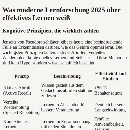
Was moderne Lernforschung 2025 über
effektives Lernen weiß
Kognitive Prinzipien, die wirklich zählen
Jenseits von Pseudoratschlägen gibt es heute eine beeindruckende
Fülle an Erkenntnissen darüber, wie das Gehirn optimal lernt. Die
wichtigsten Prinzipien lauten: aktives Abrufen, verteiltes
Wiederholen, kontextuelles Lernen und Selbsttests. Diese Methoden
sind kein Hype, sondern wissenschaftlich bestätigt.
Effektivität laut
Prinzip
Beschreibung
Studien
Wissen gezielt aus dem
Aktives Abrufen
+50 %
Gedächtnis abrufen statt nur
(Active Recall)
Behaltensquote
zu lesen
Verteilte
Lernen in Abständen für
Deutlich bessere
Wiederholung
bessere Verankerung
Langzeitwirkung
(Spaced Repetition)
Erhöhte
Kontextuelles
Lernen im Zusammenhang
Anwendbarkeit,
Lernen
mit realen Situationen
Transfer