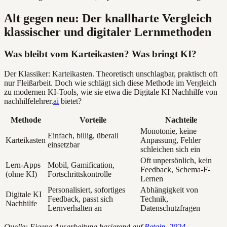
Alt gegen neu: Der knallharte Vergleich
klassischer und digitaler Lernmethoden
Was bleibt vom Karteikasten? Was bringt KI?
Der Klassiker: Karteikasten. Theoretisch unschlagbar, praktisch oft
nur Fleißarbeit. Doch wie schlägt sich diese Methode im Vergleich
zu modernen KI-Tools, wie sie etwa die Digitale KI Nachhilfe von
nachhilfelehrer.
ai
bietet?
Methode
Vorteile
Nachteile
Monotonie, keine
Einfach, billig, überall
Karteikasten
Anpassung, Fehler
einsetzbar
schleichen sich ein
Oft unpersönlich, kein
Lern-Apps
Mobil, Gamification,
Feedback, Schema-F-
(ohne KI)
Fortschrittskontrolle
Lernen
Personalisiert, sofortiges
Abhängigkeit von
Digitale KI
Feedback, passt sich
Technik,
Nachhilfe
Lernverhalten an
Datenschutzfragen
Quelle: Eigene Ausarbeitung basierend auf
Retain, 2024
,