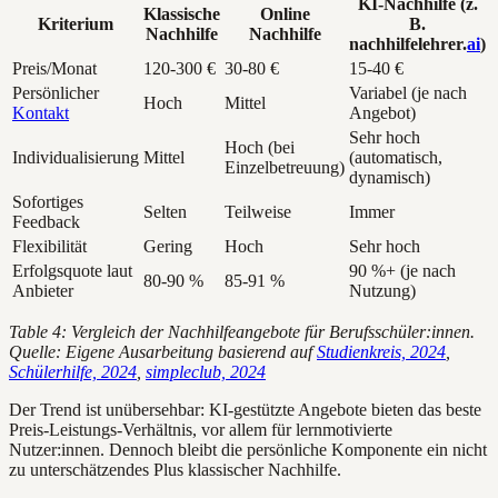
KI-Nachhilfe (z.
Klassische
Online
Kriterium
B.
Nachhilfe
Nachhilfe
nachhilfelehrer.
ai
)
Preis/Monat
120-300 €
30-80 €
15-40 €
Persönlicher
Variabel (je nach
Hoch
Mittel
Kontakt
Angebot)
Sehr hoch
Hoch (bei
Individualisierung
Mittel
(automatisch,
Einzelbetreuung)
dynamisch)
Sofortiges
Selten
Teilweise
Immer
Feedback
Flexibilität
Gering
Hoch
Sehr hoch
Erfolgsquote laut
90 %+ (je nach
80-90 %
85-91 %
Anbieter
Nutzung)
Table 4: Vergleich der Nachhilfeangebote für Berufsschüler:innen.
Quelle: Eigene Ausarbeitung basierend auf
Studienkreis, 2024
,
Schülerhilfe, 2024
,
simpleclub, 2024
Der Trend ist unübersehbar: KI-gestützte Angebote bieten das beste
Preis-Leistungs-Verhältnis, vor allem für lernmotivierte
Nutzer:innen. Dennoch bleibt die persönliche Komponente ein nicht
zu unterschätzendes Plus klassischer Nachhilfe.