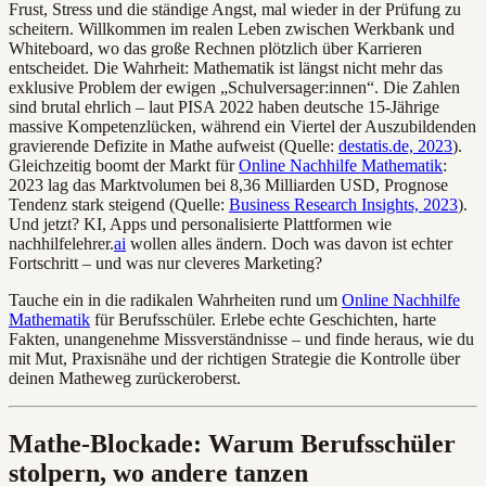
Frust, Stress und die ständige Angst, mal wieder in der Prüfung zu
scheitern. Willkommen im realen Leben zwischen Werkbank und
Whiteboard, wo das große Rechnen plötzlich über Karrieren
entscheidet. Die Wahrheit: Mathematik ist längst nicht mehr das
exklusive Problem der ewigen „Schulversager:innen“. Die Zahlen
sind brutal ehrlich – laut PISA 2022 haben deutsche 15-Jährige
massive Kompetenzlücken, während ein Viertel der Auszubildenden
gravierende Defizite in Mathe aufweist (Quelle:
destatis.de, 2023
).
Gleichzeitig boomt der Markt für
Online Nachhilfe Mathematik
:
2023 lag das Marktvolumen bei 8,36 Milliarden USD, Prognose
Tendenz stark steigend (Quelle:
Business Research Insights, 2023
).
Und jetzt? KI, Apps und personalisierte Plattformen wie
nachhilfelehrer.
ai
wollen alles ändern. Doch was davon ist echter
Fortschritt – und was nur cleveres Marketing?
Tauche ein in die radikalen Wahrheiten rund um
Online Nachhilfe
Mathematik
für Berufsschüler. Erlebe echte Geschichten, harte
Fakten, unangenehme Missverständnisse – und finde heraus, wie du
mit Mut, Praxisnähe und der richtigen Strategie die Kontrolle über
deinen Matheweg zurückeroberst.
Mathe-Blockade: Warum Berufsschüler
stolpern, wo andere tanzen