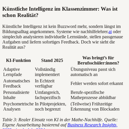
Künstliche Intelligenz im Klassenzimmer: Was ist
schon Realität?
Künstliche Intelligenz ist kein Buzzword mehr, sondern längst im
Bildungsalltag angekommen. Systeme wie nachhilfelehrer.
ai
oder
simpleclub analysieren individuelle Lernstände, stellen passgenaue
Aufgaben und liefern sofortiges Feedback. Doch wie sieht die
Realität aus?
Was bringt’s für
KI-Funktion
Stand 2025
Berufsschüler:innen?
Adaptive
Vollständig
Übungsniveau passt sich
Lernpfade
implementiert
automatisch an
Automatisches
In Echtzeit
Fehler werden sofort erkannt
Feedback
verfügbar
Personalisierte
Umfangreich,
Berufe-spezifische
Inhalte
fachspezifisch
Matheprozesse abbildbar
Psychometrische
In Pilotprojekten,
(Teilweise) Frühzeitige
Analysen
noch begrenzt
Erkennung von Blockaden
Table 3: Realer Einsatz von KI in der Mathe-Nachhilfe. Quelle:
Eigene Ausarbeitung basierend auf
Business Research Insights,