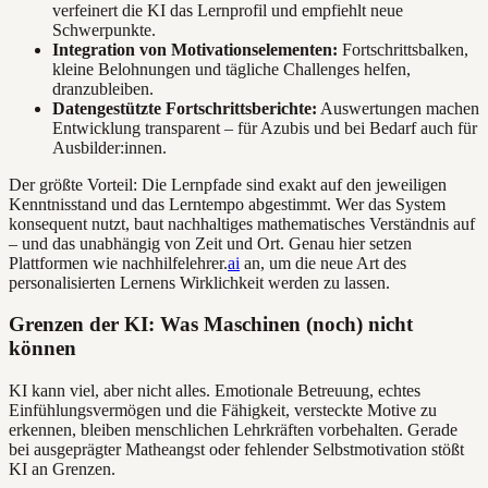
verfeinert die KI das Lernprofil und empfiehlt neue
Schwerpunkte.
Integration von Motivationselementen:
Fortschrittsbalken,
kleine Belohnungen und tägliche Challenges helfen,
dranzubleiben.
Datengestützte Fortschrittsberichte:
Auswertungen machen
Entwicklung transparent – für Azubis und bei Bedarf auch für
Ausbilder:innen.
Der größte Vorteil: Die Lernpfade sind exakt auf den jeweiligen
Kenntnisstand und das Lerntempo abgestimmt. Wer das System
konsequent nutzt, baut nachhaltiges mathematisches Verständnis auf
– und das unabhängig von Zeit und Ort. Genau hier setzen
Plattformen wie nachhilfelehrer.
ai
an, um die neue Art des
personalisierten Lernens Wirklichkeit werden zu lassen.
Grenzen der KI: Was Maschinen (noch) nicht
können
KI kann viel, aber nicht alles. Emotionale Betreuung, echtes
Einfühlungsvermögen und die Fähigkeit, versteckte Motive zu
erkennen, bleiben menschlichen Lehrkräften vorbehalten. Gerade
bei ausgeprägter Matheangst oder fehlender Selbstmotivation stößt
KI an Grenzen.