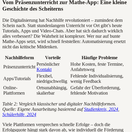
Vom Präsenzunterricht zur Mathe-App: Eine kleine
Geschichte des Scheiterns
Die Digitalisierung hat Nachhilfe revolutioniert – zumindest dem
Schein nach. Statt stundenlangem Unterricht vor Ort gibt’s heute
Tutorials, Apps und Video-Chats. Aber hat sich dadurch wirklich
alles verbessert? Die Wahrheit ist komplexer. Wer nur auf bunte
Mathe-Apps setzt, wird schnell feststellen: Automatisierung ersetzt
nicht das kritische Mitdenken.
Nachhilfeform
Vorteile
Häufige Probleme
Persönlicher
Hohe Kosten, feste Termine,
Präsenzunterricht
Kontakt
Anfahrtsweg
Flexibel,
Fehlende Individualisierung,
Apps/Tutorials
niedrigschwellig
wenig Feedback
Online-
Ortsunabhängig,
Gefahr der Überforderung,
Plattformen
skalierbar
fehlende Motivation
Table 2: Vergleich klassischer und digitaler Nachhilfeformen.
Quelle: Eigene Ausarbeitung basierend auf
Studienkreis, 2024
,
Schülerhilfe, 2024
Viele Plattformen versprechen schnelle Erfolge – doch die
Erfolgsquote hängt stark davon ab, wie individuell die Förderung