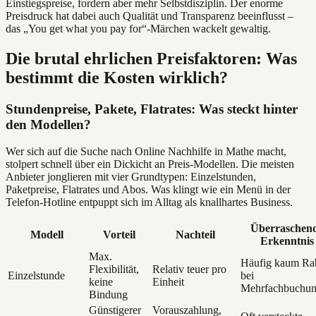
Einstiegspreise, fordern aber mehr Selbstdisziplin. Der enorme
Preisdruck hat dabei auch Qualität und Transparenz beeinflusst –
das „You get what you pay for“-Märchen wackelt gewaltig.
Die brutal ehrlichen Preisfaktoren: Was
bestimmt die Kosten wirklich?
Stundenpreise, Pakete, Flatrates: Was steckt hinter
den Modellen?
Wer sich auf die Suche nach Online Nachhilfe in Mathe macht,
stolpert schnell über ein Dickicht an Preis-Modellen. Die meisten
Anbieter jonglieren mit vier Grundtypen: Einzelstunden,
Paketpreise, Flatrates und Abos. Was klingt wie ein Menü in der
Telefon-Hotline entpuppt sich im Alltag als knallhartes Business.
Überraschen
Modell
Vorteil
Nachteil
Erkenntnis
Max.
Häufig kaum Rab
Flexibilität,
Relativ teuer pro
Einzelstunde
bei
keine
Einheit
Mehrfachbuchu
Bindung
Günstigerer
Vorauszahlung,