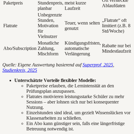
Oft versteckte
Paketpreis
Stundenpreis,
meist kurze
Ablaufdaten
planbar
Laufzeit
Unbegrenzte
Stunden,
„Flatrate“ oft
Teuer, wenn selten
Flatrate
Motivation
limitiert (z.B. 8
genutzt
für
Std/Woche)
Vielnutzer
Monatliche
Kündigungsfristen,
Rabatte nur bei
Abo/Subscription
Zahlung,
automatische
Mindestlaufzeit
Mischform
Verlängerung
Quelle: Eigene Auswertung basierend auf
Superprof, 2025
,
Studienkreis, 2025
Unterschätzte Vorteile flexibler Modelle:
Paketpreise erlauben, die Lernintensität an den
Prüfungsplan anzupassen.
Flatrates motivieren leistungsstarke Schüler zu mehr
Sessions – aber lohnen sich nur bei konsequenter
Nutzung.
Einzelstunden sind ideal, um gezielt Wissenslücken vor
Klassenarbeiten zu schließen.
Ein Abo kann günstiger sein, falls eine längerfristige
Betreuung notwendig ist.