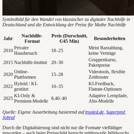
Symbolbild für den Wandel von klassischer zu digitaler Nachhilfe in
Deutschland und die Entwicklung der Preise für Mathe Nachhilfe
Nachhilfe-
Preis (Durschnitt,
Jahr
Besonderheiten
Format
€/45 Min)
Privater
Meist Barzahlung,
2010
18–25
Hausbesuch
keine Verträge
Gruppenkurse,
2015
Nachhilfe-Institut
20–30
Paketpreise
Online-
Videotools, flexible
2020
15–28
Plattformen
Zeitfenster
Hybrid / KI-
KI-Feedback,
2022
10–35
gestützt
Flatrate-Optionen
KI-Only &
Adaptive Lernpfade,
2025
8,40–40
Premium-Modelle
Abo-Modelle
Quelle: Eigene Ausarbeitung basierend auf
trusted.de
,
Superprof
,
Jobruf
Durch die Digitalisierung sind nicht nur die Formate vielfältiger
geworden – auch beim Preisschild herrscht mittlerweile Wildwuchs.