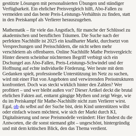
gestützte Lösungen mit personalisierten Übungen und ständiger
Verfügbarkeit. Ein ehrlicher Preisvergleich hilft, Abo-Fallen zu
vermeiden und das beste Preis-Leistungs-Verhältnis zu finden, statt
in den Preiskampf als Verlierer herauszugehen.
Mathematik – für viele das Angstfach, für manche der Schlüssel zu
akademischen und beruflichen Träumen. Die Suche nach der
perfekten Nachhilfe ist 2025 ein knallharter Markt, durchsetzt von
Versprechungen und Preisschildern, die nicht selten mehr
verschleiern als offenbaren. Online Nachhilfe Mathe Preisvergleich:
Hinter diesem scheinbar nüchternen Begriff verbirgt sich ein
Dschungel aus Abo-Fallen, Preis-Leistungs-Schwindel und der
Hoffnung auf echte individuelle Förderung. Wer heute mit dem
Gedanken spielt, professionelle Unterstützung im Netz zu suchen,
wird mit einer Flut von Angeboten und verwirrenden Preisstrukturen
konfrontiert. Doch was steckt wirklich hinter den Zahlen? Wer
profitiert – und wer bleibt außen vor? Dieser Artikel deckt die brutal
ehrlichen Fakten auf, enttarnt gängige Mythen und zeigt Wege, wie
du im Preiskampf für Mathe-Nachhilfe nicht zum Verlierer wirst.
Egal,
ob
du selbst auf der Suche bist, dein Kind unterstützen willst
oder einfach wissen möchtest, wie sich der Markt durch KI,
Digitalisierung und neue Preismodelle verändert: Hier findest du die
Antworten, die dir sonst niemand gibt – ungeschönt, hintergründig
und mit dem kritischen Blick, den das Thema verdient.