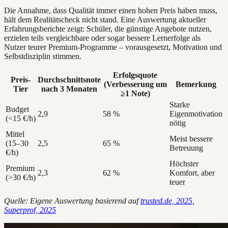
Die Annahme, dass Qualität immer einen hohen Preis haben muss,
hält dem Realitätscheck nicht stand. Eine Auswertung aktueller
Erfahrungsberichte zeigt: Schüler, die günstige Angebote nutzen,
erzielen teils vergleichbare oder sogar bessere Lernerfolge als
Nutzer teurer Premium-Programme – vorausgesetzt, Motivation und
Selbstdisziplin stimmen.
Erfolgsquote
Preis-
Durchschnittsnote
(Verbesserung um
Bemerkung
Tier
nach 3 Monaten
≥1 Note)
Starke
Budget
2,9
58 %
Eigenmotivation
(<15 €/h)
nötig
Mittel
Meist bessere
(15–30
2,5
65 %
Betreuung
€/h)
Höchster
Premium
2,3
62 %
Komfort, aber
(>30 €/h)
teuer
Quelle: Eigene Auswertung basierend auf
trusted.de, 2025
,
Superprof, 2025