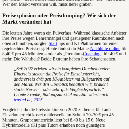
Wer den Markt verstehen will, muss tiefer graben.
Preisexplosion oder Preisdumping? Wie sich der
Markt verändert hat
Die letzten Jahre waren ein Pulverfass: Während klassische Anbieter
ihre Preise wegen Lehrermangel und gestiegener Raumkosten nach
oben schraubten, sorgten
Start
-ups und KI-Plattformen für einen
regelrechten Preiskrieg. Heute findest du Mathe-
Nachhilfe online
für
8,40 € pro 45 Minuten – oder als „Premium-
Coaching
“ für 40 € und
mehr. Die Wahrheit? Beide Extreme haben ihre Schattenseiten.
„Seit 2022 erleben wir ein komplettes Durcheinander:
Einerseits steigen die Preise für Einzelunterricht,
andererseits drängen KI-Anbieter mit Billigtarifen auf
den Markt. Wer den Überblick behalten will, braucht
starke Nerven – oder sehr gute Vergleichsportale.” —
Leonie Franke, Bildungsmarkt-Analystin, zitiert nach
trusted.de, 2025
Vergleichst du die Preisstruktur von 2020 zu heute, fällt auf:
Einzelunterricht kostet mittlerweile im Schnitt 20–30 € pro 45
Minuten, Gruppenunterricht liegt bei 8,40 bis 15 €. Neue
Hybridmodelle (KI plus Tutor) erlauben noch günstigere