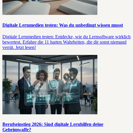
Digitale Lernmedien testen: Was du unbedingt wissen musst
Digitale Lernmedien testen: Entdecke, wie du Lernsoftware wirklich
bewertest. Erfahre die 11 harten Wahrheiten, die dir sonst niemand
verrät. Jetzt lesen!
Berufseinstieg 2026: Sind digitale Lernhilfen deine
Geheimwaffe?