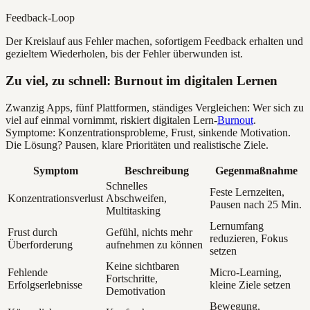
Feedback-Loop
Der Kreislauf aus Fehler machen, sofortigem Feedback erhalten und
gezieltem Wiederholen, bis der Fehler überwunden ist.
Zu viel, zu schnell: Burnout im digitalen Lernen
Zwanzig Apps, fünf Plattformen, ständiges Vergleichen: Wer sich zu
viel auf einmal vornimmt, riskiert digitalen Lern-
Burnout
.
Symptome: Konzentrationsprobleme, Frust, sinkende Motivation.
Die Lösung? Pausen, klare Prioritäten und realistische Ziele.
Symptom
Beschreibung
Gegenmaßnahme
Schnelles
Feste Lernzeiten,
Konzentrationsverlust
Abschweifen,
Pausen nach 25 Min.
Multitasking
Lernumfang
Frust durch
Gefühl, nichts mehr
reduzieren, Fokus
Überforderung
aufnehmen zu können
setzen
Keine sichtbaren
Fehlende
Micro-Learning,
Fortschritte,
Erfolgserlebnisse
kleine Ziele setzen
Demotivation
Bewegung,