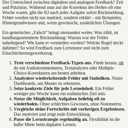
Der Unterschied zwischen digitalem und analogem Feedback? Zeit
und Präzision. Während man auf die Korrektur des Heftes oft eine
Woche wartet, gibt die KI nach jeder Aufgabe sofort Rückmeldung.
Fehler werden nicht nur markiert, sondern erklärt – mit Beispielen,
Hintergrundwissen und, wenn gewünscht, zusätzlichen Übungen.
Ein generisches „Falsch“ bringt niemanden weiter. Was zählt, ist
handlungsorientierte Rückmeldung: Warum war der Fehler
naheliegend? Wie kann er vermieden werden? Welche Regel steckt
dahinter? So wird Feedback zum Lernmotor und nicht zum
Einschüchterungswerkzeug.
Teste verschiedene Feedback-Typen aus.
Finde heraus,
ob
du mit Audiokommentaren, Textanalysen oder Multiple-
Choice-Korrekturen am besten arbeitest.
Analysiere wiederkehrende Fehler mit Statistiken.
Nutze
Dashboards, um Muster zu erkennen.
Setze konkrete Ziele für jede Lerneinheit.
Ein Fehler
weniger pro Woche kann ein realistisches Ziel sein.
Nutze die Möglichkeit, Aufgaben beliebig oft zu
wiederholen.
Ohne schlechtes Gewissen, ohne Notenstress.
Vergleiche deine Fortschritte mit vorherigen Ergebnissen.
Das motiviert und zeigt reale Entwicklung.
Passe die Lernstrategie regelmäßig an.
Flexibilität ist die
halbe Miete beim digitalen Lernen.