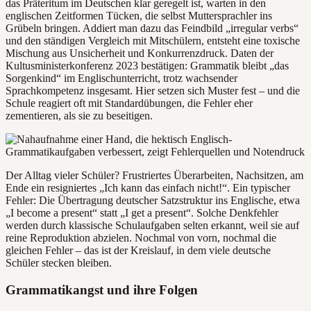
das Präteritum im Deutschen klar geregelt ist, warten in den
englischen Zeitformen Tücken, die selbst Muttersprachler ins
Grübeln bringen. Addiert man dazu das Feindbild „irregular verbs“
und den ständigen Vergleich mit Mitschülern, entsteht eine toxische
Mischung aus Unsicherheit und Konkurrenzdruck. Daten der
Kultusministerkonferenz 2023 bestätigen: Grammatik bleibt „das
Sorgenkind“ im Englischunterricht, trotz wachsender
Sprachkompetenz insgesamt. Hier setzen sich Muster fest – und die
Schule reagiert oft mit Standardübungen, die Fehler eher
zementieren, als sie zu beseitigen.
Der Alltag vieler Schüler? Frustriertes Überarbeiten, Nachsitzen, am
Ende ein resigniertes „Ich kann das einfach nicht!“. Ein typischer
Fehler: Die Übertragung deutscher Satzstruktur ins Englische, etwa
„I become a present“ statt „I get a present“. Solche Denkfehler
werden durch klassische Schulaufgaben selten erkannt, weil sie auf
reine Reproduktion abzielen. Nochmal von vorn, nochmal die
gleichen Fehler – das ist der Kreislauf, in dem viele deutsche
Schüler stecken bleiben.
Grammatikangst und ihre Folgen