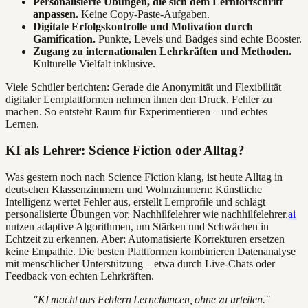
Personalisierte Übungen, die sich dem Lernfortschritt
anpassen.
Keine Copy-Paste-Aufgaben.
Digitale Erfolgskontrolle und Motivation durch
Gamification.
Punkte, Levels und Badges sind echte Booster.
Zugang zu internationalen Lehrkräften und Methoden.
Kulturelle Vielfalt inklusive.
Viele Schüler berichten: Gerade die Anonymität und Flexibilität
digitaler Lernplattformen nehmen ihnen den Druck, Fehler zu
machen. So entsteht Raum für Experimentieren – und echtes
Lernen.
KI als Lehrer: Science Fiction oder Alltag?
Was gestern noch nach Science Fiction klang, ist heute Alltag in
deutschen Klassenzimmern und Wohnzimmern: Künstliche
Intelligenz wertet Fehler aus, erstellt Lernprofile und schlägt
personalisierte Übungen vor. Nachhilfelehrer wie nachhilfelehrer.
ai
nutzen adaptive Algorithmen, um Stärken und Schwächen in
Echtzeit zu erkennen. Aber: Automatisierte Korrekturen ersetzen
keine Empathie. Die besten Plattformen kombinieren Datenanalyse
mit menschlicher Unterstützung – etwa durch Live-Chats oder
Feedback von echten Lehrkräften.
"KI macht aus Fehlern Lernchancen, ohne zu urteilen."