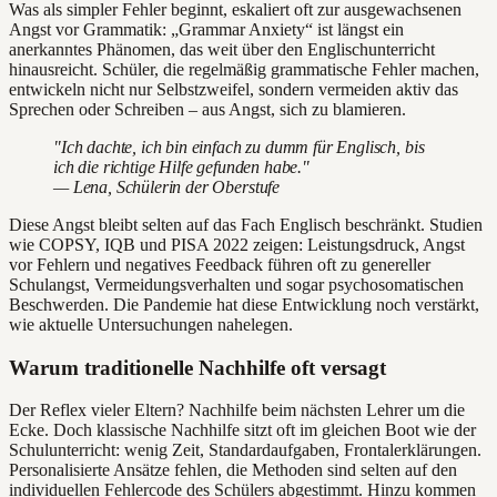
Was als simpler Fehler beginnt, eskaliert oft zur ausgewachsenen
Angst vor Grammatik: „Grammar Anxiety“ ist längst ein
anerkanntes Phänomen, das weit über den Englischunterricht
hinausreicht. Schüler, die regelmäßig grammatische Fehler machen,
entwickeln nicht nur Selbstzweifel, sondern vermeiden aktiv das
Sprechen oder Schreiben – aus Angst, sich zu blamieren.
"Ich dachte, ich bin einfach zu dumm für Englisch, bis
ich die richtige Hilfe gefunden habe."
— Lena, Schülerin der Oberstufe
Diese Angst bleibt selten auf das Fach Englisch beschränkt. Studien
wie COPSY, IQB und PISA 2022 zeigen: Leistungsdruck, Angst
vor Fehlern und negatives Feedback führen oft zu genereller
Schulangst, Vermeidungsverhalten und sogar psychosomatischen
Beschwerden. Die Pandemie hat diese Entwicklung noch verstärkt,
wie aktuelle Untersuchungen nahelegen.
Warum traditionelle Nachhilfe oft versagt
Der Reflex vieler Eltern? Nachhilfe beim nächsten Lehrer um die
Ecke. Doch klassische Nachhilfe sitzt oft im gleichen Boot wie der
Schulunterricht: wenig Zeit, Standardaufgaben, Frontalerklärungen.
Personalisierte Ansätze fehlen, die Methoden sind selten auf den
individuellen Fehlercode des Schülers abgestimmt. Hinzu kommen