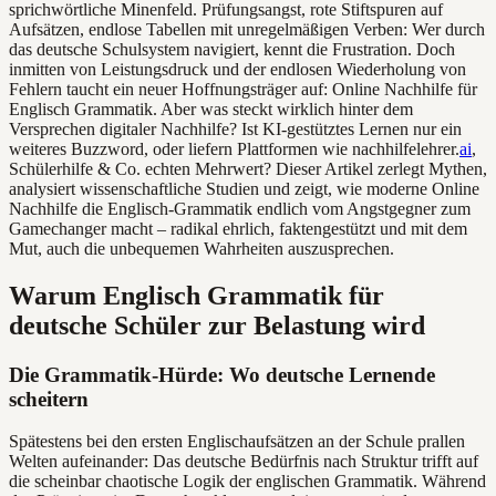
sprichwörtliche Minenfeld. Prüfungsangst, rote Stiftspuren auf
Aufsätzen, endlose Tabellen mit unregelmäßigen Verben: Wer durch
das deutsche Schulsystem navigiert, kennt die Frustration. Doch
inmitten von Leistungsdruck und der endlosen Wiederholung von
Fehlern taucht ein neuer Hoffnungsträger auf: Online Nachhilfe für
Englisch Grammatik. Aber was steckt wirklich hinter dem
Versprechen digitaler Nachhilfe? Ist KI-gestütztes Lernen nur ein
weiteres Buzzword, oder liefern Plattformen wie nachhilfelehrer.
ai
,
Schülerhilfe & Co. echten Mehrwert? Dieser Artikel zerlegt Mythen,
analysiert wissenschaftliche Studien und zeigt, wie moderne Online
Nachhilfe die Englisch-Grammatik endlich vom Angstgegner zum
Gamechanger macht – radikal ehrlich, faktengestützt und mit dem
Mut, auch die unbequemen Wahrheiten auszusprechen.
Warum Englisch Grammatik für
deutsche Schüler zur Belastung wird
Die Grammatik-Hürde: Wo deutsche Lernende
scheitern
Spätestens bei den ersten Englischaufsätzen an der Schule prallen
Welten aufeinander: Das deutsche Bedürfnis nach Struktur trifft auf
die scheinbar chaotische Logik der englischen Grammatik. Während