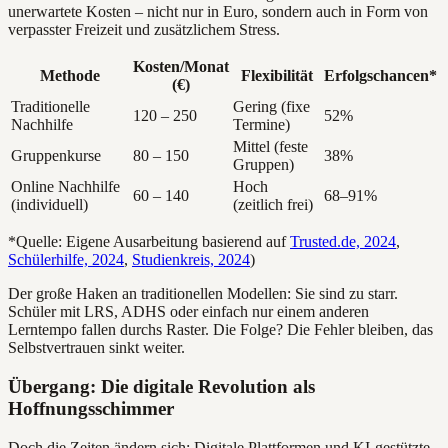
unerwartete Kosten – nicht nur in Euro, sondern auch in Form von
verpasster Freizeit und zusätzlichem Stress.
Kosten/Monat
Methode
Flexibilität
Erfolgschancen*
(€)
Traditionelle
Gering (fixe
120 – 250
52%
Nachhilfe
Termine)
Mittel (feste
Gruppenkurse
80 – 150
38%
Gruppen)
Online Nachhilfe
Hoch
60 – 140
68–91%
(individuell)
(zeitlich frei)
*Quelle: Eigene Ausarbeitung basierend auf
Trusted.de, 2024
,
Schülerhilfe, 2024
,
Studienkreis, 2024
)
Der große Haken an traditionellen Modellen: Sie sind zu starr.
Schüler mit LRS, ADHS oder einfach nur einem anderen
Lerntempo fallen durchs Raster. Die Folge? Die Fehler bleiben, das
Selbstvertrauen sinkt weiter.
Übergang: Die digitale Revolution als
Hoffnungsschimmer
Doch die Zeiten ändern sich: Digitale Plattformen und KI-gestützte