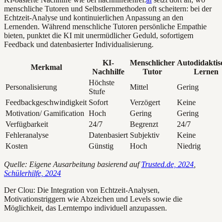
menschliche Tutoren und Selbstlernmethoden oft scheitern: bei der
Echtzeit-Analyse und kontinuierlichen Anpassung an den
Lernenden. Während menschliche Tutoren persönliche Empathie
bieten, punktet die KI mit unermüdlicher Geduld, sofortigem
Feedback und datenbasierter Individualisierung.
KI-
Menschlicher
Autodidaktis
Merkmal
Nachhilfe
Tutor
Lernen
Höchste
Personalisierung
Mittel
Gering
Stufe
Feedbackgeschwindigkeit
Sofort
Verzögert
Keine
Motivation/ Gamification
Hoch
Gering
Gering
Verfügbarkeit
24/7
Begrenzt
24/7
Fehleranalyse
Datenbasiert
Subjektiv
Keine
Kosten
Günstig
Hoch
Niedrig
Quelle: Eigene Ausarbeitung basierend auf
Trusted.de, 2024
,
Schülerhilfe, 2024
Der Clou: Die Integration von Echtzeit-Analysen,
Motivationstriggern wie Abzeichen und Levels sowie die
Möglichkeit, das Lerntempo individuell anzupassen.