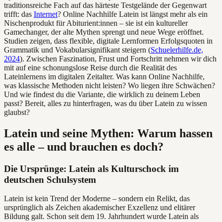
traditionsreiche Fach auf das härteste Testgelände der Gegenwart
trifft: das
Internet
? Online Nachhilfe Latein ist längst mehr als ein
Nischenprodukt für Abiturient:innen – sie ist ein kultureller
Gamechanger, der alte Mythen sprengt und neue Wege eröffnet.
Studien zeigen, dass flexible, digitale Lernformen Erfolgsquoten in
Grammatik und Vokabularsignifikant steigern (
Schuelerhilfe.de,
2024
). Zwischen Faszination, Frust und Fortschritt nehmen wir dich
mit auf eine schonungslose Reise durch die Realität des
Lateinlernens im digitalen Zeitalter. Was kann Online Nachhilfe,
was klassische Methoden nicht leisten? Wo liegen ihre Schwächen?
Und wie findest du die Variante, die wirklich zu deinem Leben
passt? Bereit, alles zu hinterfragen, was du über Latein zu wissen
glaubst?
Latein und seine Mythen: Warum hassen
es alle – und brauchen es doch?
Die Ursprünge: Latein als Kulturschock im
deutschen Schulsystem
Latein ist kein Trend der Moderne – sondern ein Relikt, das
ursprünglich als Zeichen akademischer Exzellenz und elitärer
Bildung galt. Schon seit dem 19. Jahrhundert wurde Latein als