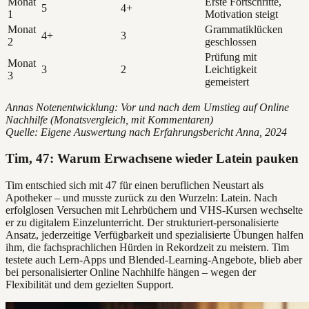
Monat
Erste Fortschritte,
5
4+
1
Motivation steigt
Monat
Grammatiklücken
4+
3
2
geschlossen
Prüfung mit
Monat
3
2
Leichtigkeit
3
gemeistert
Annas Notenentwicklung: Vor und nach dem Umstieg auf Online
Nachhilfe (Monatsvergleich, mit Kommentaren)
Quelle: Eigene Auswertung nach Erfahrungsbericht Anna, 2024
Tim, 47: Warum Erwachsene wieder Latein pauken
Tim entschied sich mit 47 für einen beruflichen Neustart als
Apotheker – und musste zurück zu den Wurzeln: Latein. Nach
erfolglosen Versuchen mit Lehrbüchern und VHS-Kursen wechselte
er zu digitalem Einzelunterricht. Der strukturiert-personalisierte
Ansatz, jederzeitige Verfügbarkeit und spezialisierte Übungen halfen
ihm, die fachsprachlichen Hürden in Rekordzeit zu meistern. Tim
testete auch Lern-Apps und Blended-Learning-Angebote, blieb aber
bei personalisierter Online Nachhilfe hängen – wegen der
Flexibilität und dem gezielten Support.