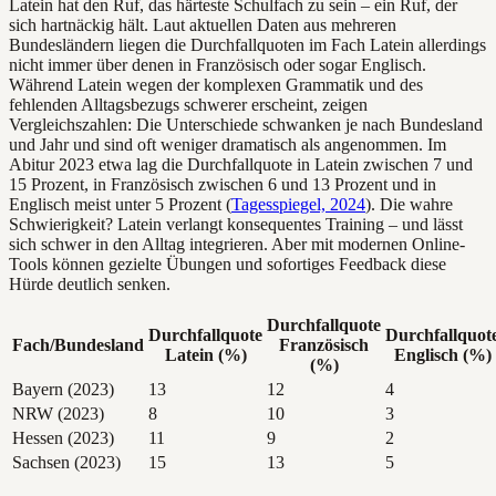
Latein hat den Ruf, das härteste Schulfach zu sein – ein Ruf, der
sich hartnäckig hält. Laut aktuellen Daten aus mehreren
Bundesländern liegen die Durchfallquoten im Fach Latein allerdings
nicht immer über denen in Französisch oder sogar Englisch.
Während Latein wegen der komplexen Grammatik und des
fehlenden Alltagsbezugs schwerer erscheint, zeigen
Vergleichszahlen: Die Unterschiede schwanken je nach Bundesland
und Jahr und sind oft weniger dramatisch als angenommen. Im
Abitur 2023 etwa lag die Durchfallquote in Latein zwischen 7 und
15 Prozent, in Französisch zwischen 6 und 13 Prozent und in
Englisch meist unter 5 Prozent (
Tagesspiegel, 2024
). Die wahre
Schwierigkeit? Latein verlangt konsequentes Training – und lässt
sich schwer in den Alltag integrieren. Aber mit modernen Online-
Tools können gezielte Übungen und sofortiges Feedback diese
Hürde deutlich senken.
Durchfallquote
Durchfallquote
Durchfallquot
Fach/Bundesland
Französisch
Latein (%)
Englisch (%)
(%)
Bayern (2023)
13
12
4
NRW (2023)
8
10
3
Hessen (2023)
11
9
2
Sachsen (2023)
15
13
5