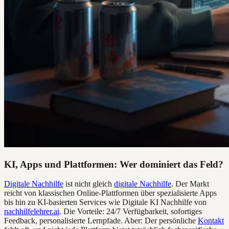
KI, Apps und Plattformen: Wer dominiert das Feld?
Digitale Nachhilfe
ist nicht gleich
digitale Nachhilfe
. Der Markt
reicht von klassischen Online-Plattformen über spezialisierte Apps
bis hin zu KI-basierten Services wie Digitale KI Nachhilfe von
nachhilfelehrer.ai
. Die Vorteile: 24/7 Verfügbarkeit, sofortiges
Feedback, personalisierte Lernpfade. Aber: Der persönliche
Kontakt