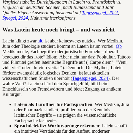
Vergleichstabelle: Durchfallquoten in Latein vs. Französisch vs.
Englisch an deutschen Schulen, nach Bundesland und Jahr
Quelle: Eigene Auswertung basierend auf
Tagesspiegel, 2024
,
Spiegel, 2024
, Kultusministerkonferenz
Was Latein heute noch bringt – und was nicht
Latein klingt zwar
alt
, ist aber keineswegs nutzlos. Wer Medizin,
Jura oder Theologie studiert, kommt an Latein kaum vorbei:
Ob
Medikamente, Fachbegriffe oder juristische Formeln – überall
begegnet dir das „tote“ Idiom. Aber nicht nur das: Popkultur, Tattoos
und Filmtitel greifen lateinische Begriffe auf ("Carpe diem", "Veni,
vidi, vici" oder "In vino veritas"). Dennoch: Der Mythos, Latein
fördere zwangsläufig logisches Denken, ist laut aktuellen
wissenschaftlichen Studien überholt (
Tagesspiegel, 2024
). Der
wahre Wert? Latein schärft dein Sprachgefühl, hilft beim
Entschlüsseln von Fremdwörtern und bietet Zugang zu antikem
Kulturgut.
Latein als Türöffner für Fachsprachen
: Wer Medizin, Jura
oder Pharmazie studiert, profitiert von der Kenntnis
lateinischer Begriffe – sie prägen die wissenschaftliche
Fachsprache bis heute.
Sprachdetektiv: Wortursprünge erkennen
: Latein schafft
ein intuitives Verständnis für den Aufbau moderner