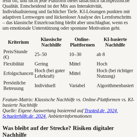
fehlt oft, und nicht jede Plattform bietet tatsächlich fachspezifische
Qualität. Entscheidend ist der Mix aus Interaktivität,
Individualisierung und fachlicher Tiefe. KI-Lösungen punkten mit
adaptiven Lernwegen und lückenloser Analyse des Lernfortschritts
– das klassische Einzelcoaching bleibt aber unschlagbar, wenn es
um emotionale Unterstützung oder spontane Motivation geht.
Klassische
Online-
KI-basierte
Kriterium
Nachhilfe
Plattformen
Nachhilfe
Preis/Stunde
25–50
10–30
ab 8
(€)
Flexibilität
Gering
Mittel
Hoch
Hoch (bei guter
Hoch (bei richtiger
Erfolgschancen
Mittel
Lehrkraft)
Nutzung)
Persönliche
Individuell
Variabel
Algorithmenbasiert
Betreuung
Feature-Matrix: Klassische Nachhilfe vs. Online-Plattformen vs. KI-
basierte Nachhilfe
Quelle: Eigene Auswertung basierend auf
Trusted.de, 2024
,
Schuelerhilfe.de, 2024
, Anbieterinformationen
Was bleibt auf der Strecke? Risiken digitaler
Nachhilfe