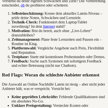
Verstehst du deine eigenen Schwächen und Ziele? Die Vorbereitung
entscheidet,
ob
du profitierst oder scheiterst.
Selbsteinschätzung:
Kenne dein aktuelles Latein-Niveau –
prüfe deine Noten, Schwächen und Lernziele.
Technik-Check:
Funktioniert dein Laptop/Tablet
zuverlässig? Ist dein
Internet
stabil?
Motivation:
Bist du bereit, auch ohne „Live-Lehrer“
dranzubleiben?
Zeitmanagement:
Plane feste Lernzeiten und Pausen ein –
Routine ist King.
Plattformwahl:
Vergleiche Angebote nach Preis, Flexibilität
und Reputation.
Testphase:
Starte mit kostenlosen Probestunden oder Demos.
Feedback:
Suche nach Systemen mit sofortigem Feedback
und echter Betreuung (nicht nur Chatbots).
Red Flags: Woran du schlechte Anbieter erkennst
Die Auswahl an Online Nachhilfe Latein ist riesig – aber nicht jeder
Anbieter hält, was er verspricht. Vorsicht bei:
Keine geprüften Lehrkräfte:
Fehlende Qualifikationen sind
ein absolutes No-Go.
Unklare Preisgestaltung:
Versteckte Kosten oder