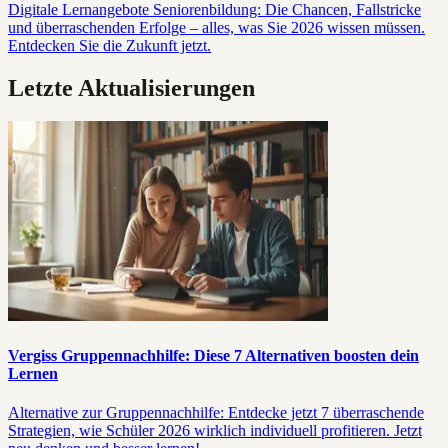
Digitale Lernangebote Seniorenbildung: Die Chancen, Fallstricke
und überraschenden Erfolge – alles, was Sie 2026 wissen müssen.
Entdecken Sie die Zukunft jetzt.
Letzte Aktualisierungen
Vergiss Gruppennachhilfe: Diese 7 Alternativen boosten dein
Lernen
Alternative zur Gruppennachhilfe: Entdecke jetzt 7 überraschende
Strategien, wie Schüler 2026 wirklich individuell profitieren. Jetzt