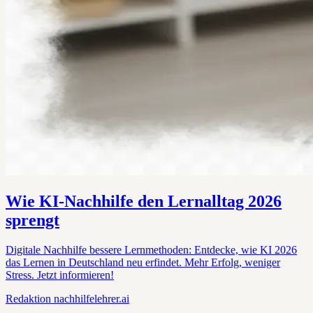
Wie KI-Nachhilfe den Lernalltag 2026
sprengt
Digitale Nachhilfe bessere Lernmethoden: Entdecke, wie KI 2026
das Lernen in Deutschland neu erfindet. Mehr Erfolg, weniger
Stress. Jetzt informieren!
Redaktion
nachhilfelehrer.ai