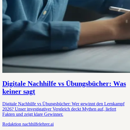
Digitale Nachhilfe vs Übungsbücher: Was
keiner sagt
Digitale Nachhilfe vs Übungsbücher: Wer gewinnt den Lernkampf
2026? Unser investigativer Vergleich deckt Mythen auf, liefert
Fakten und zeigt klare Gewinner.
Redaktion
nachhilfelehrer.ai