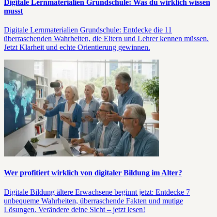
Digitale Lernmaterialien Grundschule: Was du wirklich wissen
musst
Digitale Lernmaterialien Grundschule: Entdecke die 11
überraschenden Wahrheiten, die Eltern und Lehrer kennen müssen.
Jetzt Klarheit und echte Orientierung gewinnen.
Wer profitiert wirklich von digitaler Bildung im Alter?
Digitale Bildung ältere Erwachsene beginnt jetzt: Entdecke 7
unbequeme Wahrheiten, überraschende Fakten und mutige
Lösungen. Verändere deine Sicht – jetzt lesen!