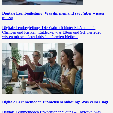
Digitale Lernbegleitung: Was dir niemand sagt (aber wissen
musst)
Digitale Lernbegleitung: Die Wahrheit hinter KI-Nachhilfe,
Chancen und Risiken. Entdecke, was Eltern und Schüler 2026
wissen müssen. Jetzt kritisch informiert bleiben.
Digitale Lernmethoden Erwachsenenbildung: Was keiner sagt
Digitale Lernmethoden Erwachsenenbildung – Entdecke, was