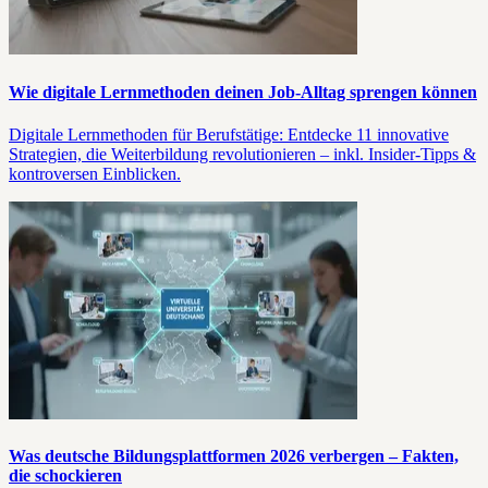
Wie digitale Lernmethoden deinen Job-Alltag sprengen können
Digitale Lernmethoden für Berufstätige: Entdecke 11 innovative
Strategien, die Weiterbildung revolutionieren – inkl. Insider-Tipps &
kontroversen Einblicken.
Was deutsche Bildungsplattformen 2026 verbergen – Fakten,
die schockieren