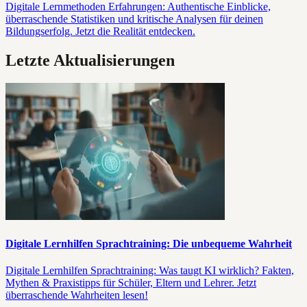
Digitale Lernmethoden Erfahrungen: Authentische Einblicke,
überraschende Statistiken und kritische Analysen für deinen
Bildungserfolg. Jetzt die Realität entdecken.
Letzte Aktualisierungen
Digitale Lernhilfen Sprachtraining: Die unbequeme Wahrheit
Digitale Lernhilfen Sprachtraining: Was taugt KI wirklich? Fakten,
Mythen & Praxistipps für Schüler, Eltern und Lehrer. Jetzt
überraschende Wahrheiten lesen!