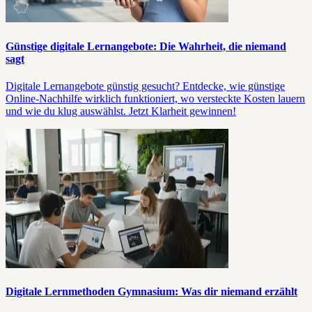
Günstige digitale Lernangebote: Die Wahrheit, die niemand
sagt
Digitale Lernangebote günstig gesucht? Entdecke, wie günstige
Online-Nachhilfe wirklich funktioniert, wo versteckte Kosten lauern
und wie du klug auswählst. Jetzt Klarheit gewinnen!
Digitale Lernmethoden Gymnasium: Was dir niemand erzählt