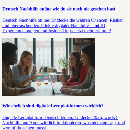
Deutsch Nachhilfe online wie du sie noch nie gesehen hast
Deutsch Nachhilfe online: Entdecke die wahren Chancen, Risiken
und überraschenden Effekte digitaler Nachhilfe – mit KI,
Expertenmeinungen und Insider-Tipps. Jetzt mehr erfahren!
Wie ehrlich sind digitale Lernplattformen wirklich?
Digitale Lernplattform Deutsch lernen: Entdecke 2026, wie KI-
Nachhilfe und Apps wirklich funktionieren, was niemand sagt, und
worauf du achten musst.